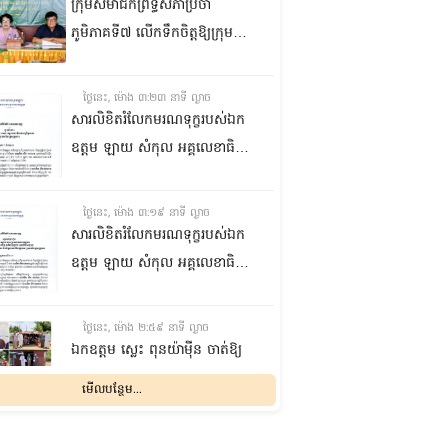
ក្រុមសមាជិកព្រឹទ្ធសភាប្រចាំ
ភូមិភាគទី៧ លើកទឹកចិត្តឱ្យក្រុម
ប្រឹក្សាឃុំក្នុងស្រុកជលគិរី រួមគ្នាបន្ត
បង្ករបង្កើនផលកសិកម្មបន្ថែមពីលើ
ថ្ងៃនេះ, ម៉ោង ៣:២៣ នាទី ល្ងាច
មុខរបបសព្វថ្ងៃ ដើម្បីឱ្យប្រជាពលរដ្ឋ
សារលិខិតរំលែកមរណទុក្ខរបស់ឯក
មានជីវភាពធូរធារ
ឧត្តម ឡាយ សំកុល អគ្គលេខាធិការ
ព្រឹទ្ធសភា ជូន ឯកឧត្តម ឡោក
ឆាយ អគ្គលេខាធិការរងព្រឹទ្ធសភា
ថ្ងៃនេះ, ម៉ោង ៣:១៩ នាទី ល្ងាច
ព្រមទាំងក្រុមគ្រួសារ ចំពោះមរណ
សារលិខិតរំលែកមរណទុក្ខរបស់ឯក
ភាព ឧបាសិកា លឹម អេងលាន ត្រូវ
ឧត្តម ឡាយ សំកុល អគ្គលេខាធិការ
ជាបងស្រីបង្កើតរបស់ឯកឧត្តម បាន
ព្រឹទ្ធសភា គោរពជូន លោកជំទាវ
ទទួលមរណភាព នៅថ្ងៃទី៥ ខែសីហា
ឡោក ខេង ប្រធានគណៈកម្មការ
ថ្ងៃនេះ, ម៉ោង ២:៥៩ នាទី ល្ងាច
ឆ្នាំ២០២៦ វេលាម៉ោង១:៥០នាទី
សុខាភិបាល សង្គមកិច្ច អតីត
ឯកឧត្តម ស្លេះ ពុនយ៉ាម៉ីន ចាត់ឱ្យ
រំលងអធ្រាត្រ ក្នុងជន្មាយុ៨១ឆ្នាំ
យុទ្ធជន យុវនីតិសម្បទា ការងារ
ក្រុមការងារនាំយកកញ្ចប់
មើលបន្ថែម...
ដោយរោគាពាធ នៅប្រទេសបារាំង
បណ្តុះបណ្តាលវិជ្ជាជីវៈ និងកិច្ចការនារី
អាហារចែកជូនបងប្អូនប្រជាពលរដ្ឋ
នៃរដ្ឋសភា ព្រមទាំងក្រុមគ្រួសារ
ថ្ងៃនេះ, ម៉ោង ២:៣២ នាទី ល្ងាច