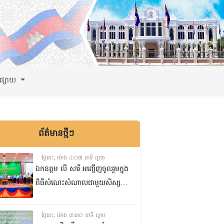
ពផ្សាយ
ព័ត៌មានថ្មីៗ
ថ្ងៃនេះ, ម៉ោង ៤:០៧ នាទី ល្ងាច
ឯកឧត្តម លី សារី អញ្ជើញចូលរួមក្នុង
ពិធីសំណេះសំណាលជាមួយសិស្ស
ត្រៀមប្រឡងសញ្ញាបត្រមធ្យមសិក្សា
ទុតិយភូមិ២០២៥-២០២៦
ថ្ងៃនេះ, ម៉ោង ៣:៣០ នាទី ល្ងាច