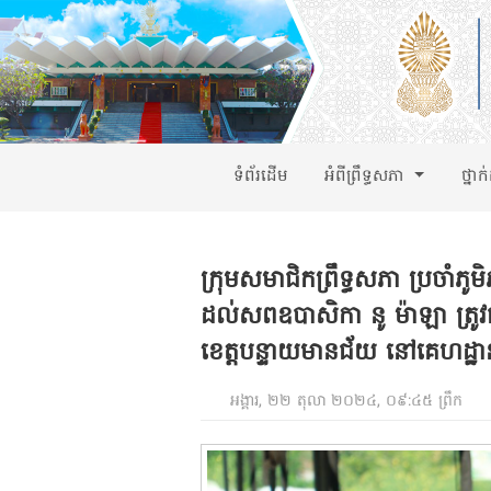
ទំព័រដើម
អំពីព្រឹទ្ធសភា
ថ្នាក
ក្រុមសមាជិកព្រឹទ្ធសភា ប្រចាំ
ដល់សពឧបាសិកា នូ ម៉ាឡា ត្រូវជា
ខេត្តបន្ទាយមានជ័យ នៅគេហដ្
អង្គារ, ២២ តុលា ២០២៤, ០៩:៤៥ ព្រឹក