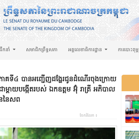
់ដឹកនាំ
សមាជិកព្រឹទ្ធសភា
អគ្គលេខាធិការដ្ឋាន
ការបោះពុម្
ភូមិភាគទី៤ បានអញ្ជើញដង្ហែរជូនដំណើរចុងក្រោយ
ម្ដាយបង្កើតរបស់ ឯកឧត្ដម អ៊ុំ រាត្រី អភិបាល
ឋាននៃសព
ចែករំលែក ៖