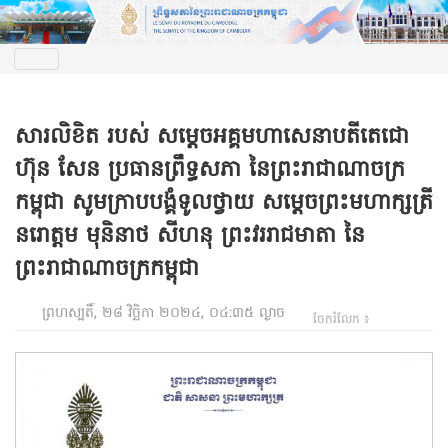
សារលិខិត របស់ សម្តេចអគ្គមហាសេនាបតីតេជោ
ហ៊ុន សែន ប្រធានព្រឹទ្ធសភា នៃព្រះរាជាណាចក្រ
កម្ពុជា សូមក្រាបបង្គំទូលថ្វាយ សម្តេចព្រះមហាក្សត្រី
នរោត្តម មុនិនាថ សីហនុ ព្រះវររាជមាតា នៃ
ព្រះរាជាណាចក្រកម្ពុជា
ព្រហស្បតិ៍, ២៨ វិច្ឆិកា ២០២៤, ០៤:៣៥ ល្ងាច
ចែករំលែក ៖