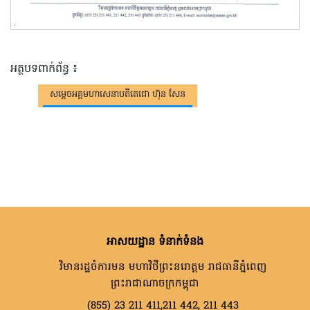
អត្ថបទពាក់ព័ន្ធ ៖
សម្តេចអគ្គមហាសេនាបតីតេជោ ហ៊ុន សែន
អាសយដ្ឋាន ទំនាក់ទំនង
វិមានរដ្ឋចំការមន មហាវិថីព្រះនរោត្តម រាជធានីភ្នំពេញ
ព្រះរាជាណាចក្រកម្ពុជា
(855) 23 211 411,211 442, 211 443