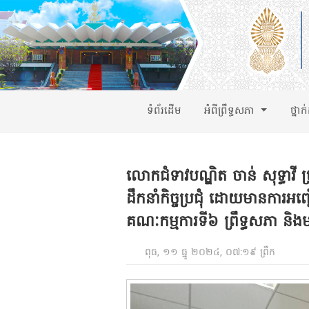
ទំព័រដើម
អំពីព្រឹទ្ធសភា
ថ្នាក
លោកជំទាវបណ្ឌិត ចាន់ សុទ្ធាវី
ដឹកនាំកិច្ចប្រជុំ ដោយមានការអ
គណៈកម្មការទី៦ ព្រឹទ្ធសភា និង
ពុធ, ១១ ធ្នូ ២០២៤, ០៧:១៩ ព្រឹក