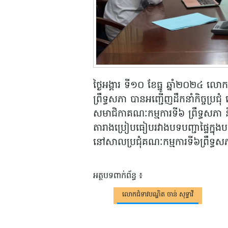
ថ្ងៃអង្គារ ទី១០ ខែធ្នូ ឆ្នាំ២០២៤ លោ
ព្រឹទ្ធសភា បានអញ្ជើញដឹកនាំកិច្ចប្
សមាជិកាគណៈកម្មការទី៦ ព្រឹទ្ធសភា ន
តារាងប្រៀបធៀបរវាងបទបញ្ជាផ្ទៃក្នុងបច្ចុ
នៅសាលប្រជុំគណៈកម្មការទី៦ព្រឹទ្ធស
អត្ថបទពាក់ព័ន្ធ ៖
លោកជំទាវបណ្ឌិត ចាន់ សុទ្ធាវី