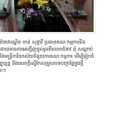
កជំទាវបណ្ឌិត ចាន់ សុទ្ធាវី ប្រធានគណៈកម្មការទី៦
រជុំ ដោយមានការអញ្ជើញចូលរួមពីលោកជំទាវ មុំ សណ្តាប់
ិងមន្ត្រីការិយាល័យជំនួយការគណៈកម្មការ ដើម្បីរៀបចំ
ប្បន្ន និងសេចក្តីស្នើកែសម្រួលបទបញ្ជាផ្ទៃក្នុងថ្មី
ភា។