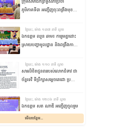
កំពង់ចាម
ក្រុមសមាជិកព្រឹទ្ធសភាប្រចាំ
ភូមិភាគទី៣ អញ្ជើញចុះពង្រឹងមុខងារ
តំណាងរបស់ខ្លួន ការពារសិទ្ធិ
និងផលប្រយោជន៍ជូនក្រុមប្រឹក្សាឃុំ
ថ្ងៃនេះ, ម៉ោង ១:៣៧ នាទី ល្ងាច
និងប្រជាពលរដ្ឋនៅស្រុកកណ្តាល
ឯកឧត្តម ឈួន ឆាម៖ ការរួមគ្នាដោះ
ស្ទឹង ខេត្តកណ្តាល
ស្រាយបញ្ហាមូលដ្ឋាន និងពង្រឹងការ
ផ្តល់សេវាសាធារណៈ គឺជាកត្តាសំខាន់
ក្នុងការលើកកម្ពស់ជីវភាពប្រជា
ថ្ងៃនេះ, ម៉ោង ១:១០ នាទី ល្ងាច
ពលរដ្ឋ
សារលិខិតជូនពររបស់លោកជំទាវ ជា
ច័ន្ទទេវី ទីប្រឹក្សា​សម្តេចតេជោ ប្រធាន
ព្រឹទ្ធសភា គោរពជូន សម្តេចអគ្គមហា
សេនាបតីតេជោ ហ៊ុន សែន ប្រធាន
ថ្ងៃនេះ, ម៉ោង ១២:០៦ នាទី ល្ងាច
ព្រឹទ្ធសភា និងជាប្រធានក្រុមឧត្តម
ឯកឧត្ដម សត ណាឌី អញ្ជើញចូលរួម
ប្រឹក្សាផ្ទាល់ព្រះមហាក្សត្រ នៃ
ក្នុងពិធីបើកកិច្ចប្រជុំរដ្ឋមន្ត្រីលើវិស័យ
មើលបន្ថែម...
ព្រះរាជាណាចក្រកម្ពុជា ក្នុងឱកាសដ៏
មុខងារសាធារណៈអាស៊ាន
មង្គលសួស្តីសិរីបវរមហាប្រសើរថ្លៃ
លើកទី២៣ និងអាស៊ានបូកបី
ថ្ងៃនេះ, ម៉ោង ១០:៤៨ នាទី ព្រឹក