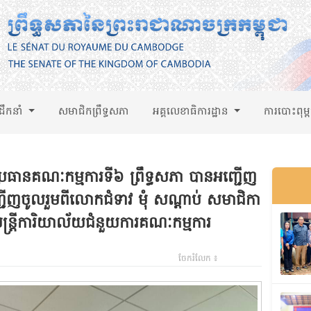
់ដឹកនាំ
សមាជិកព្រឹទ្ធសភា
អគ្គលេខាធិការដ្ឋាន
ការបោះពុម្
 ប្រធានគណៈកម្មការទី៦ ព្រឹទ្ធសភា បានអញ្ជើញ
ញ្ជើញចូលរួមពីលោកជំទាវ មុំ សណ្តាប់ សមាជិកា
មន្ត្រីការិយាល័យជំនួយការគណៈកម្មការ
ចែករំលែក ៖