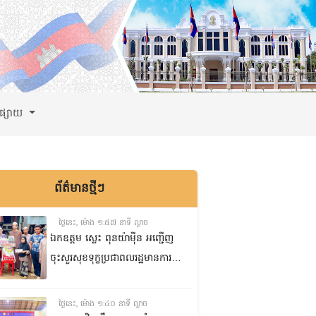
ពផ្សាយ
ព័ត៌មានថ្មីៗ
ថ្ងៃនេះ, ម៉ោង ១:៥៧ នាទី ល្ងាច
ឯកឧត្តម ស្លេះ ពុនយ៉ាមុីន អញ្ជើញ
ចុះសួរសុខទុក្ខប្រជាពលរដ្ឋមានការ
ខ្វះខាតចំនួនពីរគ្រួសារ នៅភូមិរកា
ក្រោម សង្កាត់សំបួរមាស ក្រុង
ថ្ងៃនេះ, ម៉ោង ១:៤០ នាទី ល្ងាច