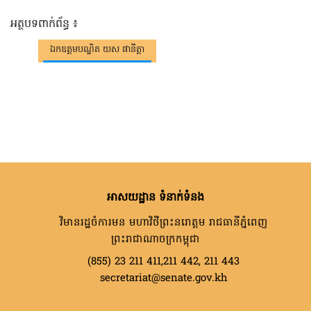
អត្ថបទពាក់ព័ន្ធ ៖
ឯកឧត្តមបណ្ឌិត យស ផានីត្តា
អាសយដ្ឋាន ទំនាក់ទំនង
វិមានរដ្ឋចំការមន មហាវិថីព្រះនរោត្តម រាជធានីភ្នំពេញ
ព្រះរាជាណាចក្រកម្ពុជា
(855) 23 211 411,211 442, 211 443
secretariat@senate.gov.kh