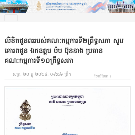
លិខិតជូនពររបស់គណៈកម្មការទី២ព្រឹទ្ធសភា សូម
គោរពជូន ឯកឧត្តម ម៉ម ប៊ុននាង ប្រធាន
គណៈកម្មការទី១០ព្រឹទ្ធសភា
សុក្រ, ២០ ធ្នូ ២០២៤, ០៩:៥៦ ព្រឹក
ចែករំលែក ៖