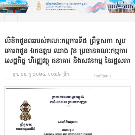
លិខិតជូនពររបស់គណៈកម្មការទី៥ ព្រឹទ្ធសភា សូម
គោរពជូន ឯកឧត្តម ឈាង វុន ប្រធានគណៈកម្មការ
សេដ្ឋកិច្ច ហិរញ្ញវត្ថុ ធនាគារ និងសវនកម្ម នៃរដ្ឋសភា
ពុធ, ២៥ ធ្នូ ២០២៤, ១០:៥៦ ព្រឹក
ចែករំលែក ៖