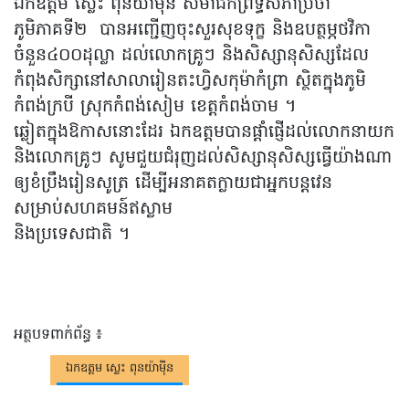
ឯកឧត្តម ស្លេះ ពុនយ៉ាមុីន សមាជិកព្រឹទ្ធសភាប្រចាំ
ភូមិភាគទី២ បានអញ្ជើញចុះសួរសុខទុក្ខ និងឧបត្ថម្ភថវិកា
ចំនួន៤០០ដុល្លា ដល់លោកគ្រូៗ និងសិស្សានុសិស្សដែល
កំពុងសិក្សានៅសាលារៀនតះហ្វិសកុម៉ាកំព្រា ស្ថិតក្នុងភូមិ
កំពង់ក្របី ស្រុកកំពង់សៀម ខេត្តកំពង់ចាម ។
ឆ្លៀតក្នុងឱកាសនោះដែរ ឯកឧត្តមបានផ្តាំផ្ញើដល់លោកនាយក
និងលោកគ្រូៗ សូមជួយជំរុញដល់សិស្សានុសិស្សធ្វើយ៉ាងណា
ឲ្យខំប្រឹងរៀនសូត្រ ដើម្បីអនាគតក្លាយជាអ្នកបន្តវេន
សម្រាប់សហគមន៍ឥស្លាម
និងប្រទេសជាតិ ។
អត្ថបទពាក់ព័ន្ធ ៖
ឯកឧត្តម ស្លេះ ពុនយ៉ាមុីន