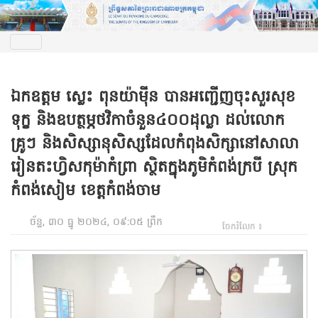
ឯកឧត្តម ស្លេះ ពុនយ៉ាមុីន បានអញ្ជើញចុះសួរសុខ
ទុក្ខ និងឧបត្ថម្ភថវិកាចំនួន៤០០ដុល្លា ដល់លោក
គ្រូៗ និងសិស្សានុសិស្សដែលកំពុងសិក្សានៅសាលា
រៀនតះហ្វិសកុម៉ាកំព្រា ស្ថិតក្នុងភូមិកំពង់ក្របី ស្រុក
កំពង់សៀម ខេត្តកំពង់ចាម
ច័ន្ទ, ៣០ ធ្នូ ២០២៤, ០៩:០៥ ព្រឹក
ចែករំលែក ៖