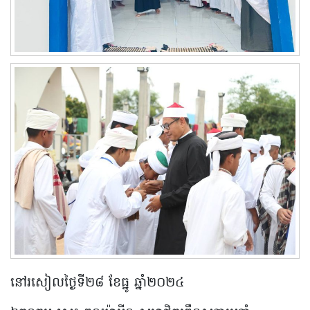
នៅរសៀលថ្ងៃទី២៨ ខែធ្នូ ឆ្នាំ២០២៤