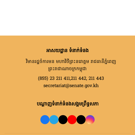
អាសយដ្ឋាន ទំនាក់ទំនង
វិមានរដ្ឋចំការមន មហាវិថីព្រះនរោត្តម រាជធានីភ្នំពេញ
ព្រះរាជាណាចក្រកម្ពុជា
(855) 23 211 411,211 442, 211 443
secretariat@senate.gov.kh
បណ្តាញទំនាក់ទំនងសង្គមព្រឹទ្ធសភា