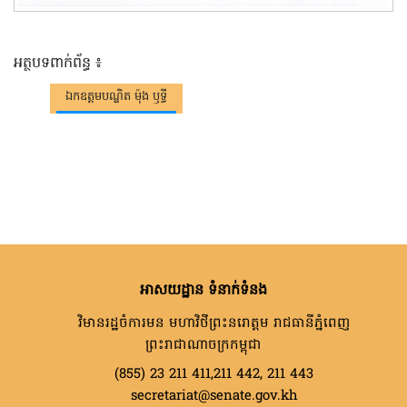
អត្ថបទពាក់ព័ន្ធ ៖
ឯកឧត្តមបណ្ឌិត ម៉ុង ឫទ្ធី
អាសយដ្ឋាន ទំនាក់ទំនង
វិមានរដ្ឋចំការមន មហាវិថីព្រះនរោត្តម រាជធានីភ្នំពេញ
ព្រះរាជាណាចក្រកម្ពុជា
(855) 23 211 411,211 442, 211 443
secretariat@senate.gov.kh