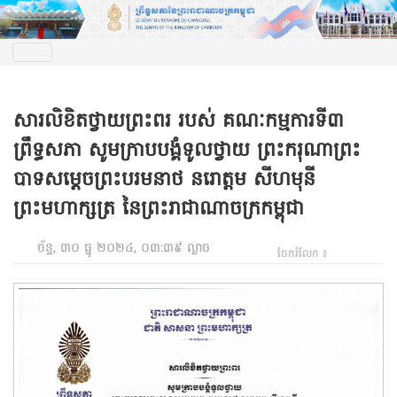
សារលិខិតថ្វាយព្រះពរ របស់ គណៈកម្មការទី៣
ព្រឹទ្ធសភា សូមក្រាបបង្គំទូលថ្វាយ ព្រះករុណាព្រះ
បាទសម្តេចព្រះបរមនាថ នរោត្តម សីហមុនី
ព្រះមហាក្សត្រ នៃព្រះរាជាណាចក្រកម្ពុជា
ច័ន្ទ, ៣០ ធ្នូ ២០២៤, ០៣:៣៩ ល្ងាច
ចែករំលែក ៖