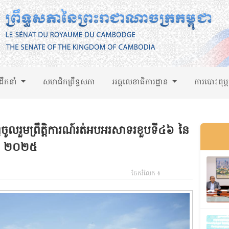
់ដឹកនាំ
សមាជិកព្រឹទ្ធសភា
អគ្គលេខាធិការដ្ឋាន
ការបោះពុម្
លរួមព្រឹត្តិការណ៍រត់អបអរសាទរខួបទី៤៦ នៃ
 – ២០២៥
ចែករំលែក ៖