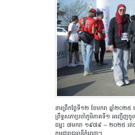
នារព្រឹកថ្ងែទី១២ ខែមករា ឆ្នាំ២០
ព្រឹទ្ធសភាប្រចាំភូមិភាគទី១ អញ្ជើញច
ជម្នះ ៧មករា ១៩៧៩ – ២០២៥ រត់ចម្
កម្ពុជារាជធានីភ្នំពេញ។