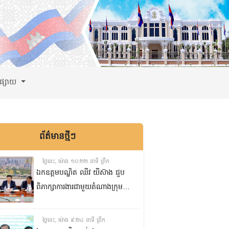
ពផ្សាយ
ព័ត៌មានថ្មីៗ
ថ្ងៃនេះ, ម៉ោង ១០:២២ នាទី ព្រឹក
ឯកឧត្តមបណ្ឌិត ឈីវ យីស៊ាង ជួប
ពិភាក្សាការងារជាមួយតំណាងក្រុម
ហ៊ុន Minebea Cambodia
ថ្ងៃនេះ, ម៉ោង ៩:២៤ នាទី ព្រឹក