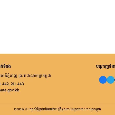
ក់ទំនង
បណ្តាញទំនាក
ធានីភ្នំពេញ ព្រះរាជាណាចក្រកម្ពុជា
1 442, 211 443
nate.gov.kh
២០២៦ © រក្សាសិទ្ធិគ្រប់យ៉ាងដោយ ព្រឹទ្ធសភា នៃព្រះរាជាណាចក្រកម្ពុជា