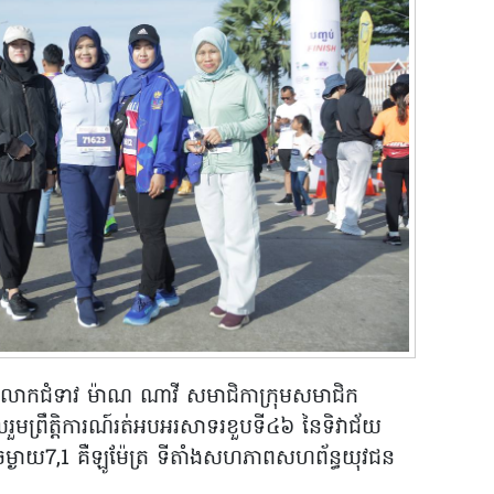
២៥ លោកជំទាវ ម៉ាណ ណាវី សមាជិកាក្រុមសមាជិក
ូលរួមព្រឹត្តិការណ៍រត់អបអរសាទរខួបទី៤៦ នៃទិវាជ័យ
ងាយ7,1 គឺឡូម៉ែត្រ ទីតាំងសហភាពសហព័ន្ធយុវជន