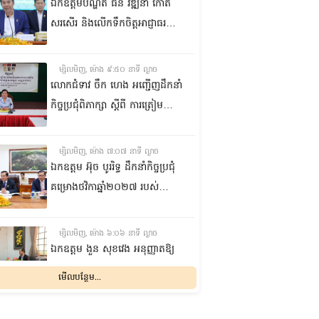
ឯកឧត្តមបណ្ឌិត ធន់ វឌ្ឍនា កោត
សរសើរ និងលើកទឹកចិត្តអាជ្ញាធរ
ខណ្ឌ៧មករា ក្នុងការរៀបចំសេដ្ឋ
កិច្ចឌឿងហែម
ម្សិលមិញ, ម៉ោង ៩:៥០ នាទី ល្ងាច
លោកជំទាវ ចឹក ហេង អញ្ជើញ​ដឹកនាំ
កិច្ចប្រជុំពិភាក្សា ស្តីពី ការត្រៀម
រៀបចំសន្និបាតសាខាអាណត្តិទី៦
របស់សាខាកាកបាទក្រហមកម្ពុជា
ម្សិលមិញ, ម៉ោង ៧:០៧ នាទី ល្ងាច
ខេត្តព្រះវិហារ
ឯកឧត្តម អ៊ុច បូររិទ្ធ ដឹកនាំកិច្ចប្រជុំ
គម្រោងថវិកាឆ្នាំ២០២៧ របស់
ព្រឹទ្ធសភា ជាមួយតំណាងក្រសួង
សេដ្ឋកិច្ចនិងហិរញ្ញវត្ថុ
ម្សិលមិញ, ម៉ោង ៦:០៦ នាទី ល្ងាច
ឯកឧត្តម ងួន សុខវេង អនុញ្ញាតឱ្យ
លោក Géraud COHEN ចូលជួប
មើលបន្ថែម...
សម្តែងការគួរសម និងជម្រាបលា
ម្សិលមិញ, ម៉ោង ៣:៥៥ នាទី ល្ងាច