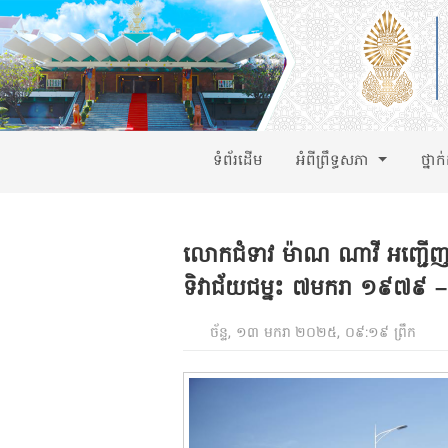
ទំព័រដើម
អំពីព្រឹទ្ធសភា
ថ្នាក
លោកជំទាវ ម៉ាណ ណាវី អញ្ជើញចូ
ទិវាជ័យជម្នះ ៧មករា ១៩៧៩
ច័ន្ទ, ១៣ មករា ២០២៥, ០៩:១៩ ព្រឹក