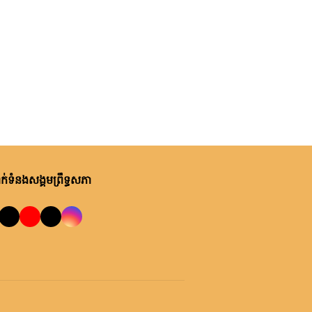
់ទំនងសង្គមព្រឹទ្ធសភា