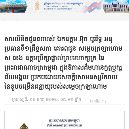
សារលិខិតជូនពររបស់ ឯកឧត្តម អ៊ុច បូររិទ្ធ អនុ
ប្រធានទី១ព្រឹទ្ធសភា គោរពជូន សម្តេចក្រឡាហោម
ស ខេង ឧត្តមប្រឹក្សាផ្ទាល់ព្រះមហាក្សត្រ នៃ
ព្រះរាជាណាចក្រកម្ពុជា ក្នុងឱកាសដ៏មហានក្ខត្តឫក្ស
ជ័យមង្គល ប្រកបដោយសេចក្តីសោមនស្សរីករាយ
នៃខួបចម្រើនជន្មាយុរបស់សម្តេចក្រឡាហោម
ព្រហស្បតិ៍, ១៦ មករា ២០២៥, ០៧:១២ ព្រឹក
ចែករំលែក ៖