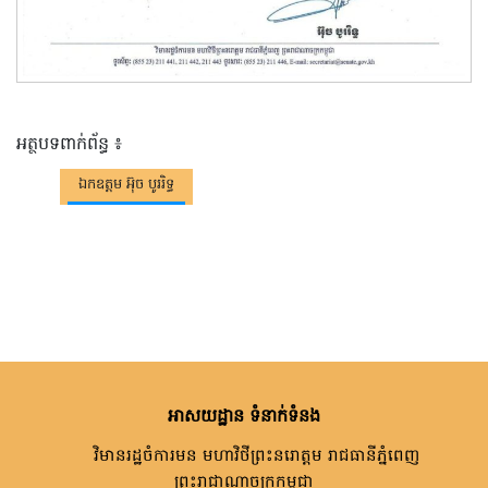
អត្ថបទពាក់ព័ន្ធ ៖
ឯកឧត្តម អ៊ុច បូររិទ្ធ
អាសយដ្ឋាន ទំនាក់ទំនង
វិមានរដ្ឋចំការមន មហាវិថីព្រះនរោត្តម រាជធានីភ្នំពេញ
ព្រះរាជាណាចក្រកម្ពុជា