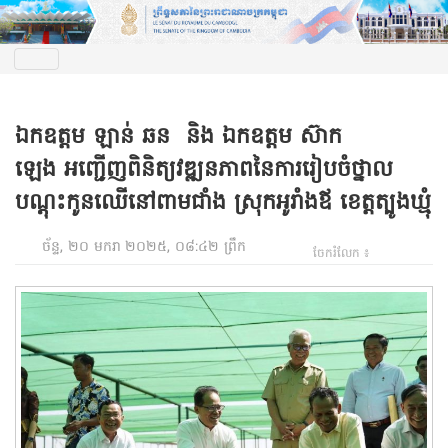
ឯកឧត្តម ឡាន់ ឆន និង ឯកឧត្តម ស៊ាក
ឡេង អញ្ជើញពិនិត្យវឌ្ឍនភាពនៃការរៀបចំថ្នាល
បណ្តុះកូនឈើនៅពាមជាំង ស្រុកអូរាំងឪ ខេត្តត្បូងឃ្មុំ
ច័ន្ទ, ២០ មករា ២០២៥, ០៨:៤២ ព្រឹក
ចែករំលែក ៖