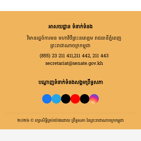
អាសយដ្ឋាន ទំនាក់ទំនង
វិមានរដ្ឋចំការមន មហាវិថីព្រះនរោត្តម រាជធានីភ្នំពេញ
ព្រះរាជាណាចក្រកម្ពុជា
(855) 23 211 411,211 442, 211 443
secretariat@senate.gov.kh
បណ្តាញទំនាក់ទំនងសង្គមព្រឹទ្ធសភា
២០២៦ © រក្សាសិទ្ធិគ្រប់យ៉ាងដោយ ព្រឹទ្ធសភា នៃព្រះរាជាណាចក្រកម្ពុជា