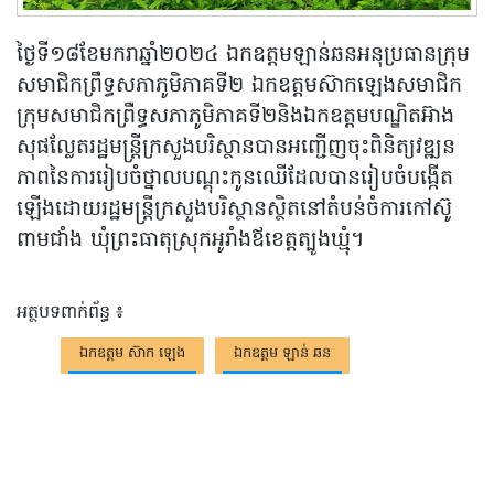
ថ្ងៃទី១៨ខែមករាឆ្នាំ២០២៤ ឯកឧត្តមឡាន់ឆនអនុប្រធានក្រុម
សមាជិកព្រឹទ្ធសភាភូមិភាគទី២ ឯកឧត្តមស៊ាកឡេងសមាជិក
ក្រុមសមាជិកព្រឺទ្ធសភាភូមិភាគទី២និងឯកឧត្តមបណ្ឌិតអ៊ាង
សុផល្លែតរដ្ឋមន្ត្រីក្រសួងបរិស្ថានបានអញ្ជើញចុះពិនិត្យវឌ្ឍន
ភាពនៃការរៀបចំថ្នាលបណ្តុះកូនឈើដែលបានរៀបចំបង្កើត
ឡើងដោយរដ្ឋមន្ត្រីក្រសួងបរិស្ថានស្ថិតនៅតំបន់ចំការកៅស៊ូ
ពាមជាំង ឃុំព្រះធាតុស្រុកអូរាំងឪខេត្តត្បូងឃ្មុំ។
អត្ថបទពាក់ព័ន្ធ ៖
ឯកឧត្តម ស៊ាក ឡេង
ឯកឧត្តម ឡាន់ ឆន