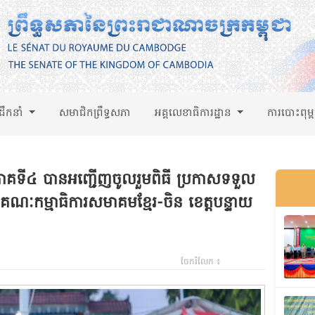
់ដឹកនាំ
សមាជិកព្រឹទ្ធសភា
អគ្គលេខាធិការដ្ឋាន
ការបោះពុម្
ូមិភាគទី៤ បានអញ្ជើញចូលរួមពិធី ប្រកាសទទួល
ៈកម្មាធិការសមាគមខ្មែរ-ចិន ខេត្តបន្ទាយ
ចែករំលែក ៖