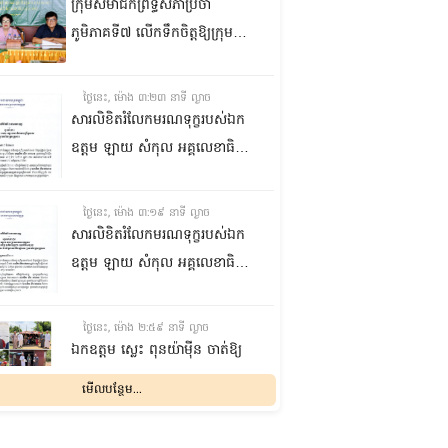
ក្រុមសមាជិកព្រឹទ្ធសភាប្រចាំ
ភូមិភាគទី៧ លើកទឹកចិត្តឱ្យក្រុម
ប្រឹក្សាឃុំក្នុងស្រុកជលគិរី រួមគ្នាបន្ត
បង្ករបង្កើនផលកសិកម្មបន្ថែមពីលើ
ថ្ងៃនេះ, ម៉ោង ៣:២៣ នាទី ល្ងាច
មុខរបបសព្វថ្ងៃ ដើម្បីឱ្យប្រជាពលរដ្ឋ
សារលិខិតរំលែកមរណទុក្ខរបស់ឯក
មានជីវភាពធូរធារ
ឧត្តម ឡាយ សំកុល អគ្គលេខាធិការ
ព្រឹទ្ធសភា ជូន ឯកឧត្តម ឡោក
ឆាយ អគ្គលេខាធិការរងព្រឹទ្ធសភា
ថ្ងៃនេះ, ម៉ោង ៣:១៩ នាទី ល្ងាច
ព្រមទាំងក្រុមគ្រួសារ ចំពោះមរណ
សារលិខិតរំលែកមរណទុក្ខរបស់ឯក
ភាព ឧបាសិកា លឹម អេងលាន ត្រូវ
ឧត្តម ឡាយ សំកុល អគ្គលេខាធិការ
ជាបងស្រីបង្កើតរបស់ឯកឧត្តម បាន
ព្រឹទ្ធសភា គោរពជូន លោកជំទាវ
ទទួលមរណភាព នៅថ្ងៃទី៥ ខែសីហា
ឡោក ខេង ប្រធានគណៈកម្មការ
ថ្ងៃនេះ, ម៉ោង ២:៥៩ នាទី ល្ងាច
ឆ្នាំ២០២៦ វេលាម៉ោង១:៥០នាទី
សុខាភិបាល សង្គមកិច្ច អតីត
ឯកឧត្តម ស្លេះ ពុនយ៉ាម៉ីន ចាត់ឱ្យ
រំលងអធ្រាត្រ ក្នុងជន្មាយុ៨១ឆ្នាំ
យុទ្ធជន យុវនីតិសម្បទា ការងារ
ក្រុមការងារនាំយកកញ្ចប់
មើលបន្ថែម...
ដោយរោគាពាធ នៅប្រទេសបារាំង
បណ្តុះបណ្តាលវិជ្ជាជីវៈ និងកិច្ចការនារី
អាហារចែកជូនបងប្អូនប្រជាពលរដ្ឋ
នៃរដ្ឋសភា ព្រមទាំងក្រុមគ្រួសារ
ថ្ងៃនេះ, ម៉ោង ២:៣២ នាទី ល្ងាច