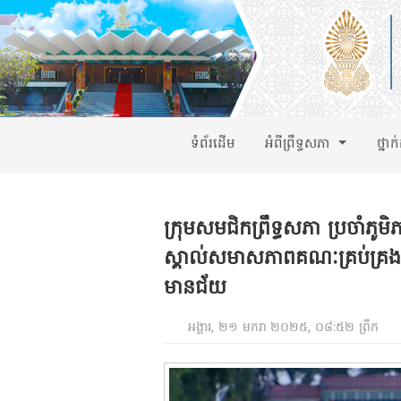
ទំព័រដើម
អំពីព្រឹទ្ធសភា
ថ្នាក
ក្រុមសមជិកព្រឹទ្ធសភា ប្រចាំភ
ស្គាល់សមាសភាពគណៈគ្រប់គ្រងគណ
មានជ័យ
អង្គារ, ២១ មករា ២០២៥, ០៨:៥២ ព្រឹក