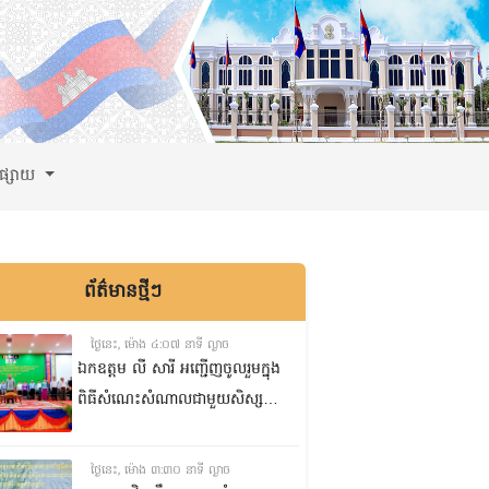
ពផ្សាយ
ព័ត៌មានថ្មីៗ
ថ្ងៃនេះ, ម៉ោង ៤:០៧ នាទី ល្ងាច
ឯកឧត្តម លី សារី អញ្ជើញចូលរួមក្នុង
ពិធីសំណេះសំណាលជាមួយសិស្ស
ត្រៀមប្រឡងសញ្ញាបត្រមធ្យមសិក្សា
ទុតិយភូមិ២០២៥-២០២៦
ថ្ងៃនេះ, ម៉ោង ៣:៣០ នាទី ល្ងាច