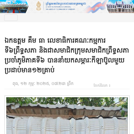
ឯកឧត្តម​ គឹម​ ធា​ លេខាធិការគណៈកម្មការ
ទី៦ព្រឹទ្ធសភា និងជាសមាជិកក្រុមសមាជិកព្រឹទ្ធសភា
ប្រចាំភូមិភាគ​ទី៦ បាននាំយកសម្ភារៈកីឡាប៊ូលមួយ
ប្រដាប់មាន១២គ្រាប់
ពុធ, ១២ កុម្ភៈ ២០២៥, ០៧:២៣ ព្រឹក
ចែករំលែក ៖