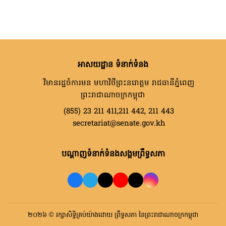
អាសយដ្ឋាន ទំនាក់ទំនង
វិមានរដ្ឋចំការមន មហាវិថីព្រះនរោត្តម រាជធានីភ្នំពេញ
ព្រះរាជាណាចក្រកម្ពុជា
(855) 23 211 411,211 442, 211 443
secretariat@senate.gov.kh
បណ្តាញទំនាក់ទំនងសង្គមព្រឹទ្ធសភា
២០២៦ © រក្សាសិទ្ធិគ្រប់យ៉ាងដោយ ព្រឹទ្ធសភា នៃព្រះរាជាណាចក្រកម្ពុជា