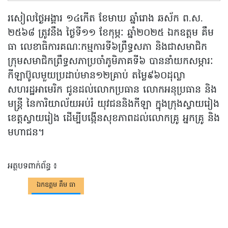
រសៀលថ្ងៃអង្គារ ១៤កើត ខែមាឃ ឆ្នាំរោង ឆស័ក ព.ស.
២៥៦៨ ត្រូវនឹង ថ្ងៃទី១១ ខែកុម្ភៈ ឆ្នាំ២០២៥​ ឯកឧត្តម​ គឹម​
ធា​ លេខាធិការគណៈកម្មការទី៦ព្រឹទ្ធសភា និងជាសមាជិក
ក្រុមសមាជិកព្រឹទ្ធសភាប្រចាំភូមិភាគ​ទី៦ បាននាំយកសម្ភារៈ
កីឡាប៊ូលមួយប្រដាប់មាន១២គ្រាប់ តម្លៃ៩៦០ដុល្លា
សហរដ្ឋអាមេរិក ជូនដល់​លោកប្រធាន​ លោកអនុប្រធាន និង
មន្ត្រី នៃការិយាល័យអប់រំ យុវជននិងកីឡា ក្នុងក្រុងស្វាយរៀង
ខេត្តស្វាយរៀង ដើម្បីបង្កើនសុខភាពដល់លោកគ្រូ អ្នកគ្រូ និង
មហាជន។
អត្ថបទពាក់ព័ន្ធ ៖
ឯកឧត្តម គឹម ធា