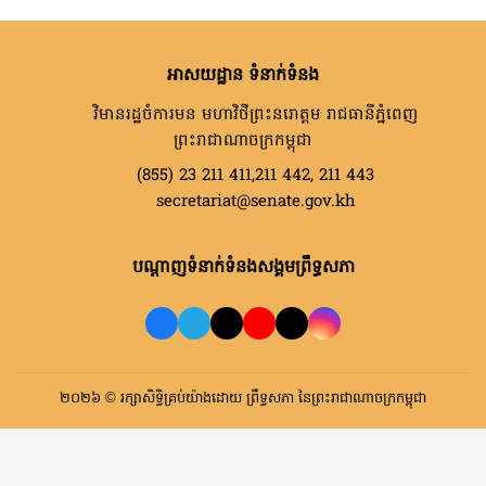
អាសយដ្ឋាន ទំនាក់ទំនង
វិមានរដ្ឋចំការមន មហាវិថីព្រះនរោត្តម រាជធានីភ្នំពេញ
ព្រះរាជាណាចក្រកម្ពុជា
(855) 23 211 411,211 442, 211 443
secretariat@senate.gov.kh
បណ្តាញទំនាក់ទំនងសង្គមព្រឹទ្ធសភា
២០២៦ © រក្សាសិទ្ធិគ្រប់យ៉ាងដោយ ព្រឹទ្ធសភា នៃព្រះរាជាណាចក្រកម្ពុជា