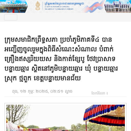
ក្រុមសមាជិកព្រឹទ្ធសភា ប្រចាំភូមិភាគទី៤ បាន
អញ្ជើញចូលរួមក្នុងពិធីសំណេះសំណាល បំពាក់
គ្រឿងឥស្សរិយយស និងកាត់ខ្សែបូ ថែវប្រាសាទ
បន្ទាយឆ្មារ ស្ថិតនៅភូមិបន្ទាយឆ្មារ ឃុំ បន្ទាយឆ្មារ
ស្រុក ថ្មពួក ខេត្តបន្ទាយមានជ័យ
ពុធ, ១២ កុម្ភៈ ២០២៥, ០២:៥១ ល្ងាច
ចែករំលែក ៖