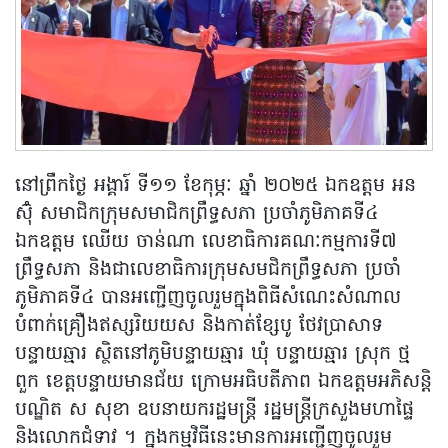
នៅព្រឹកថ្ងៃ អង្គារ៍ ទី១១ ខែកុម្ភៈ ឆ្នាំ ២០២៥ ឯកឧត្ដម អន
ស៊ុំ សមាជិកក្រុមសមាជិកព្រឹទ្ធសភា ប្រចាំភូមិភាគទី៤
ឯកឧត្ដម ឈើយ ចាន់ណា លេខាធិការគណៈកម្មការទី៧
ព្រឹទ្ធសភា និងជាលេខាធិការក្រុមសមជិកព្រឹទ្ធសភា ប្រចាំ
ភូមិភាគទី៤ បានអញ្ជើញចូលរួមក្នុងពិធីសំណេះសំណាល
បំពាក់គ្រឿងឥស្សរិយយស និងកាត់ខ្សែបូ ថែវប្រាសាទ
បន្ទាយឆ្មារ ស្ថិតនៅភូមិបន្ទាយឆ្មារ ឃុំ បន្ទាយឆ្មារ ស្រុក ថ្ម
ពួក ខេត្តបន្ទាយមានជ័យ ក្រោមអធិបតីភាព ឯកឧត្ដមអភិសន្តិ
បណ្ឌិត ស សុខា ឧបនាយករដ្ឋមន្រ្តី រដ្ឋមន្ត្រីក្រសួងមហាផ្ទៃ
និងលោកជំទាវ ។ ក្នុងកម្មវិធីនេះមានការអញ្ជើញចូលរួម