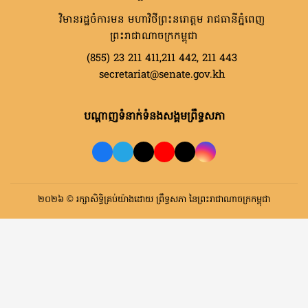
វិមានរដ្ឋចំការមន មហាវិថីព្រះនរោត្តម រាជធានីភ្នំពេញ
ព្រះរាជាណាចក្រកម្ពុជា
(855) 23 211 411,211 442, 211 443
secretariat@senate.gov.kh
បណ្តាញទំនាក់ទំនងសង្គមព្រឹទ្ធសភា
២០២៦ © រក្សាសិទ្ធិគ្រប់យ៉ាងដោយ ព្រឹទ្ធសភា នៃព្រះរាជាណាចក្រកម្ពុជា