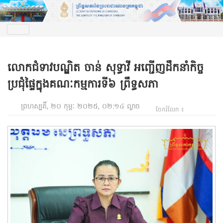
លោកជំទាវបណ្ឌិត ចាន់ សុទ្ធាវី អញ្ជើញដឹកនាំកិច្ច
ប្រជុំផ្ទៃក្នុងគណៈកម្មការទី៦ ព្រឹទ្ធសភា
ព្រហស្បតិ៍, ២០ កុម្ភៈ ២០២៥, ០២:១៤ ល្ងាច
ចែករំលែក ៖