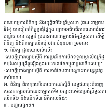
គណៈកម្មការនីតិកម្ម និងយុត្តិធម៌នៃព្រឹទ្ធសភា (គណៈកម្មការ
ទី៦) បានរៀបចំកិច្ចប្រជុំផ្ទៃក្នុង ក្រោមអធិបតីភាពលោកជំទាវ
បណ្ឌិត ចាន់ សុទ្ធាវី ប្រធានគណៈកម្មការទី៦ព្រឹទ្ធសភា ដើម្បី
ពិនិត្យ និងពិភាក្សាលើរបៀបវារៈចំនួន០៣ រួមមាន៖
១. ពិនិត្យ ផ្តល់យោបល់លើ៖
-សេចក្តីព្រាងច្បាប់ស្តីពី ការប្រឆាំងការមិនទទួលស្គាល់ឧក្រិដ្ឋ
កម្មដែលប្រព្រឹត្តឡើងក្នុងរយៈកាលនៃកម្ពុជាប្រជាធិបតេយ្យ។
-សេចក្តីព្រាងច្បាប់ស្តីពី ការចាត់ចែងជាបណ្តោះអាសន្ននូវវត្ថុ
ចាប់យក។
២. ពិនិត្យ ពិភាក្សាលើរបាយការណ៍ស្តីពី លទ្ធផលចុះបំពេញ
បេសកកម្មរបស់គណៈកម្មការទី៦ ចន្លោះសម័យប្រជុំព្រឹទ្ធសភា
លើកទី២ និងលើកទី៣ នីតិកាលទី៥។
៣. បញ្ហាផ្សេងៗ។