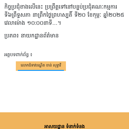
កិច្ចប្រជុំខាងលើនេះ ប្រព្រឹត្តទៅនៅបន្ទប់ប្រជុំគណៈកម្មការ
ទី៦ព្រឹទ្ធសភា នាព្រឹកថ្ងៃព្រហស្បតិ៍ ទី២០ ខែកុម្ភៈ ឆ្នាំ២០២៥
វេលាម៉ោង ១០:០០នាទី…។
ប្រភព៖ នាយកដ្ឋានព័ត៌មាន
អត្ថបទពាក់ព័ន្ធ ៖
លោកជំទាវបណ្ឌិត ចាន់ សុទ្ធាវី
អាសយដ្ឋាន ទំនាក់ទំនង