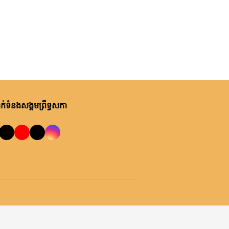
សុក្រ, ០៧ សីហា ២០២៦
ឯកឧត្តមបណ្ឌិត ឈីវ យីស៊ាង ជួប
ពិភាក្សាការងារជាមួយតំណាងក្រុម
ហ៊ុន Minebea Cambodia
សុក្រ, ០៧ សីហា ២០២៦
ឯកឧត្តមបណ្ឌិត ធន់ វឌ្ឍនា កោត
សរសើរ និងលើកទឹកចិត្តអាជ្ញាធរ
ខណ្ឌ៧មករា ក្នុងការរៀបចំសេដ្ឋ
់ទំនងសង្គមព្រឹទ្ធសភា
កិច្ចឌឿងហែម
ព្រហស្បតិ៍, ០៦ សីហា ២០២៦
លោកជំទាវ ចឹក ហេង អញ្ជើញ​ដឹកនាំ
កិច្ចប្រជុំពិភាក្សា ស្តីពី ការត្រៀម
រៀបចំសន្និបាតសាខាអាណត្តិទី៦
របស់សាខាកាកបាទក្រហមកម្ពុជា
ព្រហស្បតិ៍, ០៦ សីហា ២០២៦
ខេត្តព្រះវិហារ
ឯកឧត្តម អ៊ុច បូររិទ្ធ ដឹកនាំកិច្ចប្រជុំ
គម្រោងថវិកាឆ្នាំ២០២៧ របស់
ព្រឹទ្ធសភា ជាមួយតំណាងក្រសួង