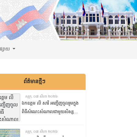
ពផ្សាយ
ព័ត៌មានថ្មីៗ
សុក្រ, ០៧ សីហា ២០២៦
ឯកឧត្តម លី សារី អញ្ជើញចូលរួមក្នុង
ពិធីសំណេះសំណាលជាមួយសិស្ស
ត្រៀមប្រឡងសញ្ញាបត្រមធ្យមសិក្សា
ទុតិយភូមិ២០២៥-២០២៦
សុក្រ, ០៧ សីហា ២០២៦