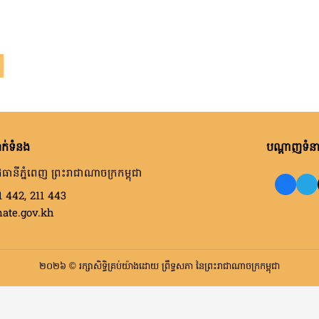
ក់ទំនង
បណ្តាញទំនាក
ធានីភ្នំពេញ ព្រះរាជាណាចក្រកម្ពុជា
1 442, 211 443
nate.gov.kh
២០២៦ © រក្សាសិទ្ធិគ្រប់យ៉ាងដោយ ព្រឹទ្ធសភា នៃព្រះរាជាណាចក្រកម្ពុជា