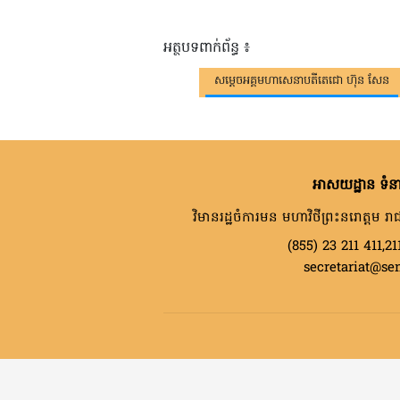
អត្ថបទពាក់ព័ន្ធ ៖
សម្តេចអគ្គមហាសេនាបតីតេជោ ហ៊ុន សែន
អាសយដ្ឋាន ទំនា
វិមានរដ្ឋចំការមន មហាវិថីព្រះនរោត្តម រាជ
(855) 23 211 411,21
secretariat@se