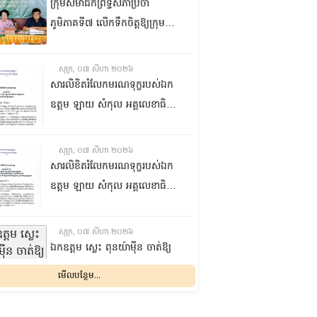
ក្រុមសមាជិកព្រឹទ្ធសភាប្រចាំ
ភូមិភាគទី៧ លើកទឹកចិត្តឱ្យក្រុម
ប្រឹក្សាឃុំក្នុងស្រុកជលគិរី រួមគ្នាបន្ត
បង្ករបង្កើនផលកសិកម្មបន្ថែមពីលើ
សុក្រ, ០៧ សីហា ២០២៦
មុខរបបសព្វថ្ងៃ ដើម្បីឱ្យប្រជាពលរដ្ឋ
សារលិខិតរំលែកមរណទុក្ខរបស់ឯក
មានជីវភាពធូរធារ
ឧត្តម ឡាយ សំកុល អគ្គលេខាធិការ
ព្រឹទ្ធសភា ជូន ឯកឧត្តម ឡោក
ឆាយ អគ្គលេខាធិការរងព្រឹទ្ធសភា
សុក្រ, ០៧ សីហា ២០២៦
ព្រមទាំងក្រុមគ្រួសារ ចំពោះមរណ
សារលិខិតរំលែកមរណទុក្ខរបស់ឯក
ភាព ឧបាសិកា លឹម អេងលាន ត្រូវ
ឧត្តម ឡាយ សំកុល អគ្គលេខាធិការ
ជាបងស្រីបង្កើតរបស់ឯកឧត្តម បាន
ព្រឹទ្ធសភា គោរពជូន លោកជំទាវ
ទទួលមរណភាព នៅថ្ងៃទី៥ ខែសីហា
ឡោក ខេង ប្រធានគណៈកម្មការ
សុក្រ, ០៧ សីហា ២០២៦
ឆ្នាំ២០២៦ វេលាម៉ោង១:៥០នាទី
សុខាភិបាល សង្គមកិច្ច អតីត
ឯកឧត្តម ស្លេះ ពុនយ៉ាម៉ីន ចាត់ឱ្យ
រំលងអធ្រាត្រ ក្នុងជន្មាយុ៨១ឆ្នាំ
យុទ្ធជន យុវនីតិសម្បទា ការងារ
ក្រុមការងារនាំយកកញ្ចប់
មើលបន្ថែម...
ដោយរោគាពាធ នៅប្រទេសបារាំង
បណ្តុះបណ្តាលវិជ្ជាជីវៈ និងកិច្ចការនារី
អាហារចែកជូនបងប្អូនប្រជាពលរដ្ឋ
នៃរដ្ឋសភា ព្រមទាំងក្រុមគ្រួសារ
សុក្រ, ០៧ សីហា ២០២៦