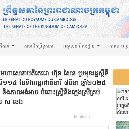
់ដឹកនាំ
សមាជិកព្រឹទ្ធសភា
អគ្គលេខាធិការដ្ឋាន
ការបោះពុម្
មហាសេនាបតីតេជោ ហ៊ុន សែន ប្រមុខរដ្ឋស្តីទី
ទី១១៤ នៃទិវាអន្តរជាតិនារី ៨មីនា ឆ្នាំ២០២៥
ិងភាពអង់អាច ចំពោះស្ត្រីនិងក្មេងស្រីគ្រប់
ខន ស ខេង
ចែករំលែក ៖