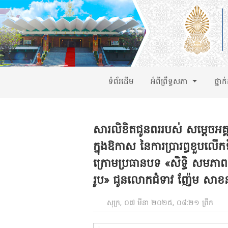
ទំព័រដើម
អំពីព្រឹទ្ធសភា
ថ្នាក
សារលិខិតជូនពររបស់ សម្តេចអគ្គ
ក្នុងឱកាស នៃការប្រារព្ធខួបលើក
ក្រោមប្រធានបទ «សិទ្ធិ សមភាព ន
រូប» ជូនលោកជំទាវ ញ៉ែម សា
សុក្រ, ០៧ មីនា ២០២៥, ០៨:២១ ព្រឹក