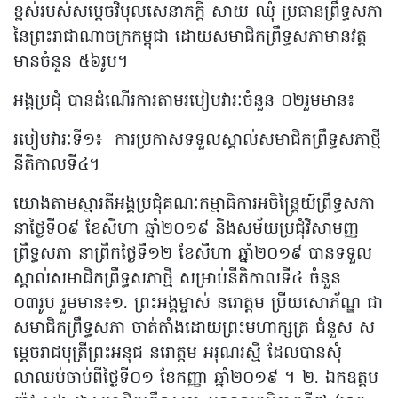
ខ្ពស់​របស់សម្តេចវិបុលសេនាភក្តី សាយ ឈុំ ប្រធានព្រឹទ្ធសភា
នៃព្រះរាជាណាចក្រកម្ពុជា ដោយសមាជិកព្រឹទ្ធសភាមានវត្ត
មានចំនួន ៥៦រូប។
អង្គប្រជុំ បានដំណើរការតាមរបៀបវារៈចំនួន ០២រួមមាន៖
របៀបវារៈទី១៖ ការប្រកាសទទួលស្គាល់សមាជិកព្រឹទ្ធសភាថ្មី
នីតិកាលទី៤។
យោងតាមស្មារតីអង្គប្រជុំគណៈកម្មាធិការអចិន្ត្រៃយ៍ព្រឹទ្ធសភា
នាថ្ងៃទី០៩ ខែសីហា ឆ្នាំ២០១៩ និងសម័យប្រជុំវិសាមញ្ញ
ព្រឹទ្ធសភា នាព្រឹកថ្ងៃទី១២ ខែសីហា ឆ្នាំ២០១៩ បានទទួល
ស្គាល់សមាជិកព្រឹទ្ធសភាថ្មី សម្រាប់នីតិកាលទី៤ ចំនួន
០៣រូប រួមមាន៖១. ព្រះអង្គម្ចាស់ នរោត្តម ប្រីយសោភ័ណ្ឌ ជា
សមាជិកព្រឹទ្ធសភា ចាត់តាំងដោយព្រះមហាក្សត្រ ជំនួស ស
ម្តេចរាជបុត្រីព្រះអនុជ នរោត្តម អរុណរស្មី ដែលបានសុំ
លាឈប់ចាប់ពីថ្ងៃទី០១ ខែកញ្ញា ឆ្នាំ២០១៩ ។ ២. ឯកឧត្តម