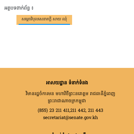
អត្ថបទពាក់ព័ន្ធ ៖
សម្តេចវិបុលសេនាភក្តី សាយ ឈុំ
អាសយដ្ឋាន ទំនាក់ទំនង
វិមានរដ្ឋចំការមន មហាវិថីព្រះនរោត្តម រាជធានីភ្នំពេញ
ព្រះរាជាណាចក្រកម្ពុជា
(855) 23 211 411,211 442, 211 443
secretariat@senate.gov.kh