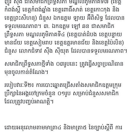
ញ៉ូវ សុង ជាសមាជិកព្រឹទ្ធសភា មណ្ឌលភូមិភាគទី៧ (ខេត្ត
កំពង់ស្ពឺ ខេត្តកំពង់ឆ្នាំង ខេត្តពោធិ៍សាត់ ខេត្តកោះកុង និង
ខេត្តព្រះសីហនុ) ជំនួស ឯកឧត្តម ឡាយ អ៊ីពិសិទ្ធ ដែលបាន
ទទួលមរណភាព។ ៣. ឯកឧត្តម ឡៅ ឆន ជាសមាជិក
ព្រឹទ្ធសភា មណ្ឌលភូមិភាគទី៤ (ខេត្តបាត់ដំបង ខេត្តបន្ទាយ
មានជ័យ ខេត្តសៀមរាប ខេត្តឧត្តរមានជ័យ និងខេត្តប៉ៃលិន)
ជំនួស លោកជំទាវ ស៊ឹង ស៊ីយុត ដែលបានទទួលមរណភាព។
សមាជិកព្រឹទ្ធសភាថ្មីទាំង ០៣រូបនេះ ត្រូវធ្វើសច្ចាប្រណិធាន
មុនចូលកាន់តំណែង។
របៀបវារៈទី២៖ ការបោះឆ្នោតជ្រើសតាំងសមាជិកឧត្តមក្រុម
ប្រឹក្សានៃអង្គចៅក្រមចំនួន ០១រូប សម្រាប់ជំនួសសមាជិក
ដែលត្រូវបញ្ចប់អាណត្តិ។
ដោយអនុលោមតាមមាត្រា៤ និងមាត្រា៥ នៃច្បាប់ស្តីពី ការ