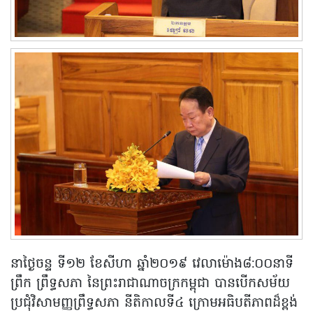
នាថ្ងៃចន្ទ ទី១២ ខែសីហា ឆ្នាំ២០១៩ វេលាម៉ោង៨:០០នាទី
ព្រឹក ព្រឹទ្ធសភា នៃព្រះរាជាណាចក្រកម្ពុជា បានបើកសម័យ
ប្រជុំវិសាមញ្ញព្រឹទ្ធសភា នីតិកាលទី៤ ក្រោមអធិប​តី​ភាព​​ដ៏ខ្ពង់​