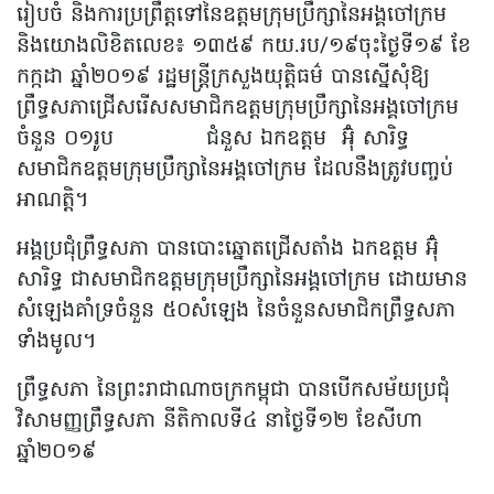
រៀបចំ និងការប្រព្រឹត្តទៅនៃឧត្តមក្រុមប្រឹក្សានៃអង្គចៅក្រម
និងយោងលិខិតលេខ៖ ១៣៥៩ កយ.រប/១៩ចុះថ្ងៃទី១៩ ខែ
កក្កដា ឆ្នាំ២០១៩ រដ្ឋមន្ត្រីក្រសួងយុត្តិធម៌ បានស្នើសុំឱ្យ
ព្រឹទ្ធសភាជ្រើសរើសសមាជិកឧត្តមក្រុមប្រឹក្សានៃអង្គចៅក្រម
ចំនួន ០១រូប ជំនួស ឯកឧត្តម អ៊ុំ សារិទ្ធ
សមាជិកឧត្តមក្រុមប្រឹក្សានៃអង្គចៅក្រម ដែលនឹងត្រូវបញ្ចប់
អាណត្តិ។
អង្គប្រជុំព្រឹទ្ធសភា បានបោះឆ្នោតជ្រើសតាំង ឯកឧត្តម អ៊ុំ
សារិទ្ធ ជាសមាជិកឧត្តមក្រុមប្រឹក្សានៃអង្គចៅក្រម ដោយមាន
សំឡេងគាំទ្រចំនួន ៥០សំឡេង នៃចំនួនសមាជិកព្រឹទ្ធសភា
ទាំងមូល។
ព្រឹទ្ធសភា នៃព្រះរាជាណាចក្រកម្ពុជា បានបើកសម័យប្រជុំ
វិសាមញ្ញព្រឹទ្ធសភា នីតិកាលទី៤ នាថ្ងៃទី១២ ខែសីហា
ឆ្នាំ២០១៩