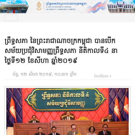
ព្រឹទ្ធសភា នៃព្រះរាជាណាចក្រកម្ពុជា បានបើក
សម័យប្រជុំវិសាមញ្ញព្រឹទ្ធសភា នីតិកាលទី៤ នា
ថ្ងៃទី១២ ខែសីហា ឆ្នាំ២០១៩
ច័ន្ទ, ១២ សីហា ២០១៩, ១០:៣១ ព្រឹក
ចែករំលែក ៖