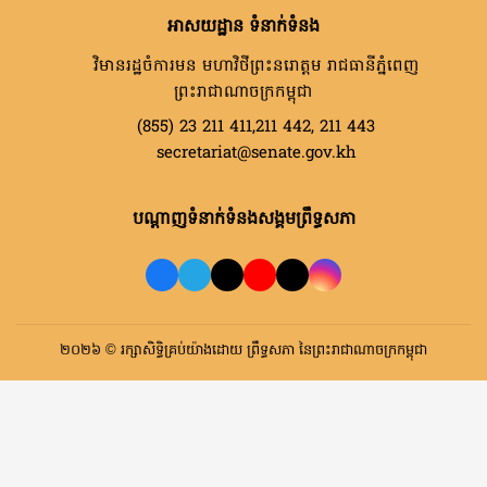
អាសយដ្ឋាន ទំនាក់ទំនង
វិមានរដ្ឋចំការមន មហាវិថីព្រះនរោត្តម រាជធានីភ្នំពេញ
ព្រះរាជាណាចក្រកម្ពុជា
(855) 23 211 411,211 442, 211 443
secretariat@senate.gov.kh
បណ្តាញទំនាក់ទំនងសង្គមព្រឹទ្ធសភា
២០២៦ © រក្សាសិទ្ធិគ្រប់យ៉ាងដោយ ព្រឹទ្ធសភា នៃព្រះរាជាណាចក្រកម្ពុជា