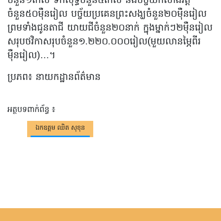
ចំនួន១កេស ទឹកសុទ្ធចំនួន៥កេស និងបច្ច័យកសាងវត្ត
ចំនួន៥០ម៉ឺនរៀល បច្ច័យប្រគេនព្រះសង្ឃចំនួន២០ម៉ឺនរៀល
ព្រមទាំងជូនតាជី យាយជីចំនួន២០នាក់ ក្នុងម្នាក់ៗ២ម៉ឺនរៀល
សរុបថវិកាសរុបចំនួន១.២២០.០០០រៀល(មួយលានម្ភៃពីរ
ម៉ឺនរៀល)…។
ប្រភព៖ នាយកដ្ឋានព័ត៌មាន
អត្ថបទពាក់ព័ន្ធ ៖
ឯកឧត្តម ឈិត សុខុន