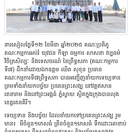
នារសៀលថ្ងៃទី១២ ខែមីនា ឆ្នាំ២០២៥ គណៈប្រតិភូ
គណៈកម្មការអប់រំ យុវជន កីឡា ធម្មការ សាសនា វប្បធម៌
វិចិត្រសិល្បៈ និងទេសចរណ៍ នៃព្រឹទ្ធសភា (គណៈកម្មការ
ទី៧) ដឹកនាំដោយឯកឧត្តម ឈិត សុខុន ប្រធាន
គណៈកម្មការទី៧ព្រឹទ្ធសភា បានអញ្ជើញនាំយកទេយ្យទាន
ព្រមទាំងនាំយកបច្ច័យ ប្រគេនព្រះសង្ឃ នៅវត្តឥសាន
រតនារាម និងនៅព្រះអង្គធំ ភ្នំស្វាយ ស្ថិតក្នុងក្រុងបានលុង
ខេត្តរតនគិរី។
ទេយ្យទាន និងបច្ច័យ ដែលនាំយកទៅប្រគេនព្រះសង្ឃ រួម
មាន៖ មីចំនួន១កេសធំ ត្រីខចំនួន១កេសធំ ទឹកដោះគោខាប់