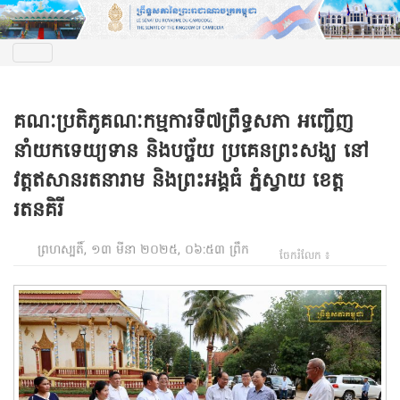
គណៈប្រតិភូគណៈកម្មការទី៧ព្រឹទ្ធសភា អញ្ជើញ
នាំយកទេយ្យទាន និងបច្ច័យ ប្រគេនព្រះសង្ឃ នៅ
វត្តឥសានរតនារាម និងព្រះអង្គធំ ភ្នំស្វាយ ខេត្ត
រតនគិរី
ព្រហស្បតិ៍, ១៣ មីនា ២០២៥, ០៦:៥៣ ព្រឹក
ចែករំលែក ៖