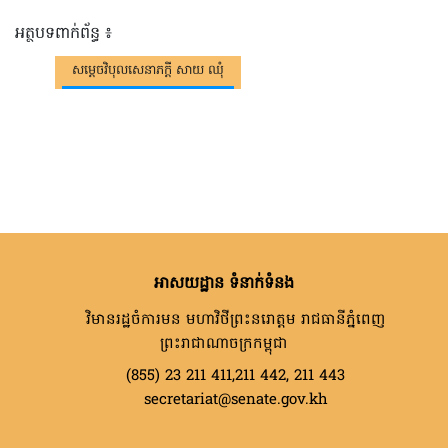
អត្ថបទពាក់ព័ន្ធ ៖
សម្តេចវិបុលសេនាភក្តី សាយ ឈុំ
អាសយដ្ឋាន ទំនាក់ទំនង
វិមានរដ្ឋចំការមន មហាវិថីព្រះនរោត្តម រាជធានីភ្នំពេញ
ព្រះរាជាណាចក្រកម្ពុជា
(855) 23 211 411,211 442, 211 443
secretariat@senate.gov.kh