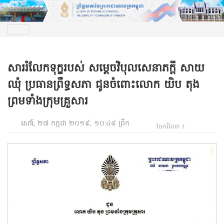
សាររំលែកទុក្ខរបស់ សម្ដេចវិបុលសេនាភក្ដី សាយ
ឈុំ ប្រធានព្រឹទ្ធសភា ជូនចំពោះលោក យិប តុង
ព្រមទាំងក្រុមគ្រួសារ
សៅរ៍, ២៧ កក្កដា ២០១៩, ១០:៤៨ ព្រឹក
ចែករំលែក ៖