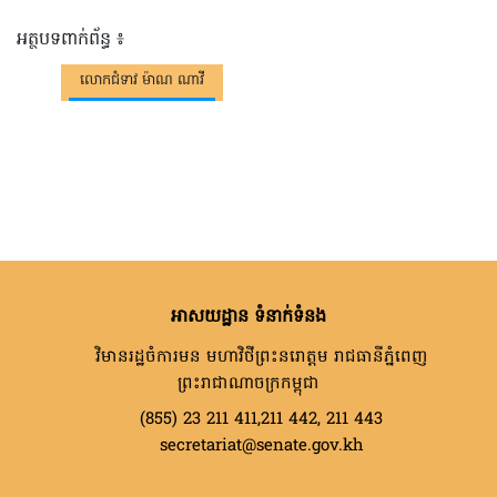
អត្ថបទពាក់ព័ន្ធ ៖
លោកជំទាវ ម៉ាណ ណាវី
អាសយដ្ឋាន ទំនាក់ទំនង
វិមានរដ្ឋចំការមន មហាវិថីព្រះនរោត្តម រាជធានីភ្នំពេញ
ព្រះរាជាណាចក្រកម្ពុជា
(855) 23 211 411,211 442, 211 443
secretariat@senate.gov.kh