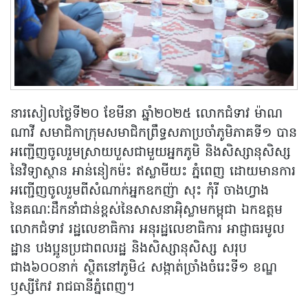
នារសៀលថ្ងៃទី២០ ខែមីនា ឆ្នាំ២០២៥ លោកជំទាវ ម៉ាណ
ណាវី សមាជិកាក្រុមសមាជិកព្រឹទ្ធសភាប្រចាំភូមិភាគទី១ បាន
អញ្ជើញចូលរួមស្រាយបួសជាមួយអ្នកភូមិ និងសិស្សានុសិស្ស
នៃវិទ្យាស្ថាន អាន់នៀកម៉ះ ឥស្លាមីយះ ភ្នំពេញ ដោយមានការ
អញ្ជើញចូលរួមពីសំណាក់អ្នកឧកញ៉ា សុះ កុំរី ចាងហ្វាង
នៃគណៈដឹកនាំជាន់ខ្ពស់នៃសាសនាអ៉ិស្លាមកម្ពុជា ឯកឧត្តម
លោកជំទាវ រដ្ឋលេខាធិការ អនុរដ្ឋលេខាធិការ អាជ្ញាធរមូល
ដ្ឋាន បងប្អូនប្រជាពលរដ្ឋ និងសិស្សានុសិស្ស សរុប
ជាង៦០០នាក់ ស្ថិតនៅភូមិ៤ សង្កាត់ច្រាំងចំរេះទី១ ខណ្ឌ
ឫស្សីកែវ រាជធានីភ្នំពេញ។