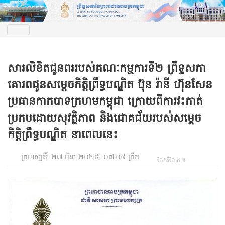
សារលិខិតជូនពររបស់គណៈកម្មការទី២ ព្រឹទ្ធសភា
គោរពជូនសម្តេចកិត្តិព្រឹទ្ធបណ្ឌិត ប៊ុន រ៉ានី ហ៊ុនសែន
ប្រធានកាកបាទក្រហមកម្ពុជា ក្រោយពីការវះកាត់
ប្រកបដោយសុវត្ថិភាព និងជោគជ័យរបស់សម្តេច
កិត្តិព្រឹទ្ធបណ្ឌិត នាពេលនេះ
ព្រហស្បតិ៍, ២៧ មីនា ២០២៥, ០៧:០៨ ព្រឹក
ចែករំលែក ៖