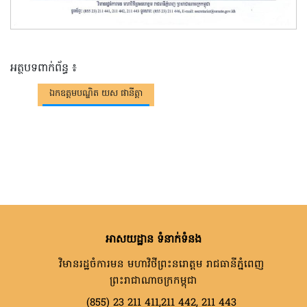
អត្ថបទពាក់ព័ន្ធ ៖
ឯកឧត្តមបណ្ឌិត យស ផានីត្តា
អាសយដ្ឋាន ទំនាក់ទំនង
វិមានរដ្ឋចំការមន មហាវិថីព្រះនរោត្តម រាជធានីភ្នំពេញ
ព្រះរាជាណាចក្រកម្ពុជា
(855) 23 211 411,211 442, 211 443