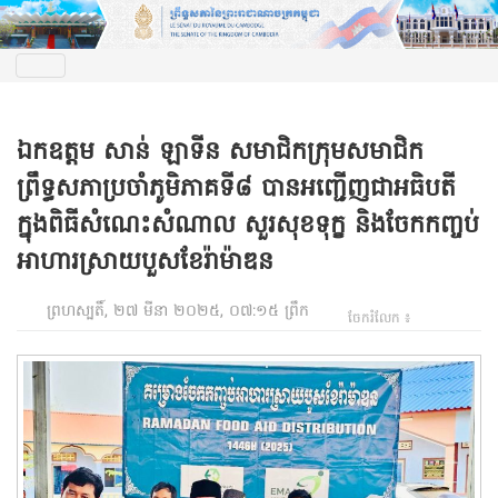
ឯកឧត្តម សាន់ ឡាទីន សមាជិកក្រុមសមាជិក
ព្រឹទ្ធសភាប្រចាំភូមិភាគទី៨ បានអញ្ជើញជាអធិបតី
ក្នុងពិធីសំណេះសំណាល សួរសុខទុក្ខ និងចែកកញ្ចប់
អាហារស្រាយបួសខែរ៉ាម៉ាឌន
ព្រហស្បតិ៍, ២៧ មីនា ២០២៥, ០៧:១៥ ព្រឹក
ចែករំលែក ៖