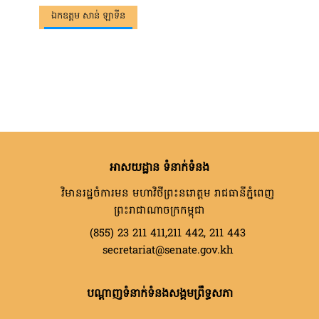
ឯកឧត្ដម សាន់ ឡាទីន
អាសយដ្ឋាន ទំនាក់ទំនង
វិមានរដ្ឋចំការមន មហាវិថីព្រះនរោត្តម រាជធានីភ្នំពេញ
ព្រះរាជាណាចក្រកម្ពុជា
(855) 23 211 411,211 442, 211 443
secretariat@senate.gov.kh
បណ្តាញទំនាក់ទំនងសង្គមព្រឹទ្ធសភា