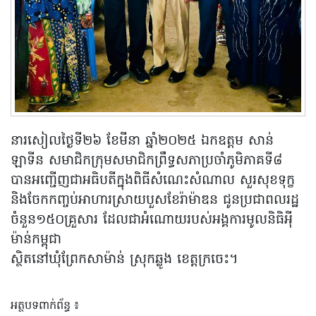
នារសៀលថ្ងៃទី២៦ ខែមីនា ឆ្នាំ២០២៥ ឯកឧត្តម សាន់
ឡាទីន សមាជិកក្រុមសមាជិកព្រឹទ្ធសភាប្រចាំភូមិភាគទី៨
បានអញ្ជើញជាអធិបតីក្នុងពិធីសំណេះសំណាល សួរសុខទុក្ខ
និងចែកកញ្ចប់អាហារស្រាយបួសខែរ៉ាម៉ាឌន ជូនប្រជាពលរដ្ឋ
ចំនួន១៥០គ្រួសារ ដែលជាអំណោយរបស់អង្គការមូលនិធិអុី
ម៉ាន់កម្ពុជា
ស្ថិតនៅឃុំព្រែកសាម៉ាន់ ស្រុកឆ្លូង ខេត្តក្រចេះ។
អត្ថបទពាក់ព័ន្ធ ៖