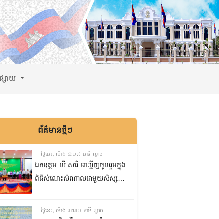
ពផ្សាយ
ព័ត៌មានថ្មីៗ
ថ្ងៃនេះ, ម៉ោង ៤:០៧ នាទី ល្ងាច
ឯកឧត្តម លី សារី អញ្ជើញចូលរួមក្នុង
ពិធីសំណេះសំណាលជាមួយសិស្ស
ត្រៀមប្រឡងសញ្ញាបត្រមធ្យមសិក្សា
ទុតិយភូមិ២០២៥-២០២៦
ថ្ងៃនេះ, ម៉ោង ៣:៣០ នាទី ល្ងាច