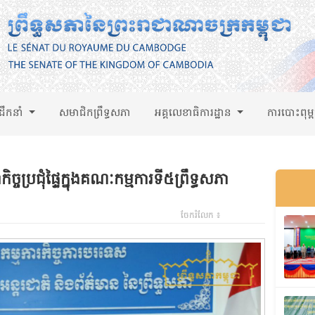
់ដឹកនាំ
សមាជិកព្រឹទ្ធសភា
អគ្គលេខាធិការដ្ឋាន
ការបោះពុម្
ិច្ចប្រជុំផ្ទៃក្នុងគណៈកម្មការទី៥ព្រឹទ្ធសភា
ចែករំលែក ៖