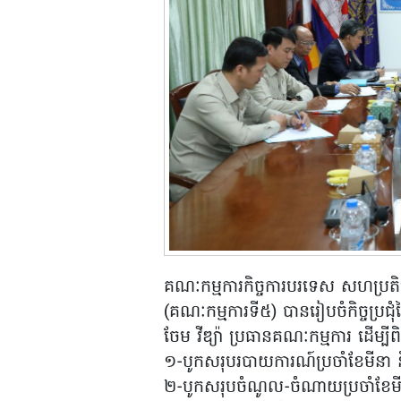
គណៈកម្មការកិច្ចការបរទេស សហប្រតិបត្
(គណៈកម្មការទី៥) បានរៀបចំកិច្ចប្រជុ
ចែម វីឌ្យ៉ា ប្រធានគណៈកម្មការ ដើម្បី
១-បូកសរុបរបាយការណ៍ប្រចាំខែមីនា ន
២-បូកសរុបចំណូល-ចំណាយប្រចាំខែមីន