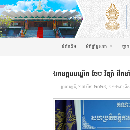
ទំព័រដើម
អំពីព្រឹទ្ធសភា
ថ្នាក
ឯកឧត្តមបណ្ឌិត ចែម វីឌ្យ៉ា ដឹកនាំក
ព្រហស្បតិ៍, ២៧ មីនា ២០២៥, ១១:២៩ ព្រឹក