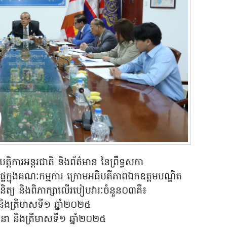
តិការអន្តរជាតិ និងព័ត៌មាន នៃព្រឹទ្ធសភា
ំផ្ទៃក្នុងគណៈកម្មការ ក្រោមអធិបតីភាពឯកឧត្តមបណ្ឌិត
ពិនិត្យ និងពិភាក្សាលើរបៀបវារៈចំនួន០៣គឺ៖
ិងត្រីមាសទី១ ឆ្នាំ២០២៥
ា និងត្រីមាសទី១ ឆ្នាំ២០២៥