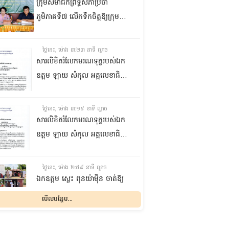
ក្រុមសមាជិកព្រឹទ្ធសភាប្រចាំ
ភូមិភាគទី៧ លើកទឹកចិត្តឱ្យក្រុម
ប្រឹក្សាឃុំក្នុងស្រុកជលគិរី រួមគ្នាបន្ត
បង្ករបង្កើនផលកសិកម្មបន្ថែមពីលើ
ថ្ងៃនេះ, ម៉ោង ៣:២៣ នាទី ល្ងាច
មុខរបបសព្វថ្ងៃ ដើម្បីឱ្យប្រជាពលរដ្ឋ
សារលិខិតរំលែកមរណទុក្ខរបស់ឯក
មានជីវភាពធូរធារ
ឧត្តម ឡាយ សំកុល អគ្គលេខាធិការ
ព្រឹទ្ធសភា ជូន ឯកឧត្តម ឡោក
ឆាយ អគ្គលេខាធិការរងព្រឹទ្ធសភា
ថ្ងៃនេះ, ម៉ោង ៣:១៩ នាទី ល្ងាច
ព្រមទាំងក្រុមគ្រួសារ ចំពោះមរណ
សារលិខិតរំលែកមរណទុក្ខរបស់ឯក
ភាព ឧបាសិកា លឹម អេងលាន ត្រូវ
ឧត្តម ឡាយ សំកុល អគ្គលេខាធិការ
ជាបងស្រីបង្កើតរបស់ឯកឧត្តម បាន
ព្រឹទ្ធសភា គោរពជូន លោកជំទាវ
ទទួលមរណភាព នៅថ្ងៃទី៥ ខែសីហា
ឡោក ខេង ប្រធានគណៈកម្មការ
ថ្ងៃនេះ, ម៉ោង ២:៥៩ នាទី ល្ងាច
ឆ្នាំ២០២៦ វេលាម៉ោង១:៥០នាទី
សុខាភិបាល សង្គមកិច្ច អតីត
ឯកឧត្តម ស្លេះ ពុនយ៉ាម៉ីន ចាត់ឱ្យ
រំលងអធ្រាត្រ ក្នុងជន្មាយុ៨១ឆ្នាំ
យុទ្ធជន យុវនីតិសម្បទា ការងារ
ក្រុមការងារនាំយកកញ្ចប់
មើលបន្ថែម...
ដោយរោគាពាធ នៅប្រទេសបារាំង
បណ្តុះបណ្តាលវិជ្ជាជីវៈ និងកិច្ចការនារី
អាហារចែកជូនបងប្អូនប្រជាពលរដ្ឋ
នៃរដ្ឋសភា ព្រមទាំងក្រុមគ្រួសារ
ថ្ងៃនេះ, ម៉ោង ២:៣២ នាទី ល្ងាច