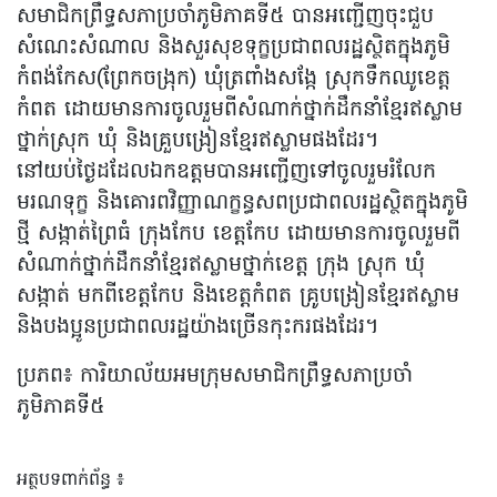
សមាជិកព្រឹទ្ធសភាប្រចាំភូមិភាគទី៥ បានអញ្ជើញចុះជួប
សំណេះសំណាល និងសួរសុខទុក្ខប្រជាពលរដ្ឋស្ថិតក្នុងភូមិ
កំពង់កែស(ព្រែកចង្រុក) ឃុំត្រពាំងសង្កែ ស្រុកទឹកឈូខេត្ត
កំពត ដោយមានការចូលរួមពីសំណាក់ថ្នាក់ដឹកនាំខ្មែរឥស្លាម
ថ្នាក់ស្រុក ឃុំ និងគ្រួបង្រៀនខ្មែរឥស្លាមផងដែរ។
នៅយប់ថ្ងៃដដែលឯកឧត្តមបានអញ្ជើញទៅចូលរួមរំលែក
មរណទុក្ខ និងគោរពវិញ្ញាណក្ខន្ធសពប្រជាពលរដ្ឋស្ថិតក្នុងភូមិ
ថ្មី សង្កាត់ព្រៃធំ ក្រុងកែប ខេត្តកែប ដោយមានការចូលរួមពី
សំណាក់ថ្នាក់ដឹកនាំខ្មែរឥស្លាមថ្នាក់ខេត្ត ក្រុង ស្រុក ឃុំ
សង្កាត់ មកពីខេត្តកែប និងខេត្តកំពត គ្រូបង្រៀនខ្មែរឥស្លាម
និងបងប្អូនប្រជាពលរដ្ឋយ៉ាងច្រើនកុះករផងដែរ។
ប្រភព៖ ការិយាល័យអមក្រុមសមាជិកព្រឹទ្ធសភាប្រចាំ
ភូមិភាគទី៥
អត្ថបទពាក់ព័ន្ធ ៖