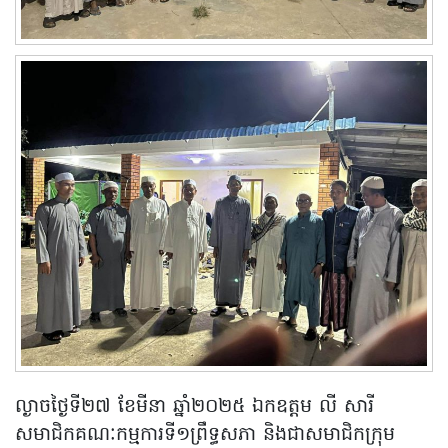
ល្ងាចថ្ងៃទី២៧ ខែមីនា ឆ្នាំ២០២៥ ឯកឧត្តម លី សារី
សមាជិកគណៈកម្មការទី១ព្រឹទ្ធសភា និងជាសមាជិកក្រុម