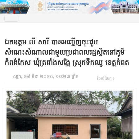
ឯកឧត្តម លី សារី បានអញ្ជើញចុះជួប
សំណេះសំណាលជាមួយប្រជាពលរដ្ឋស្ថិតនៅភូមិ
កំពង់កែស ឃុំត្រពាំងសង្កែ ស្រុកទឹកឈូ ខេត្តកំពត
សុក្រ, ២៨ មីនា ២០២៥, ១០:២៣ ព្រឹក
ចែករំលែក ៖