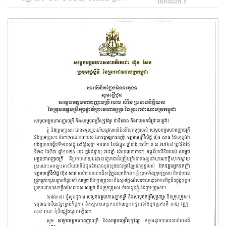
ចែករំលែក ៖