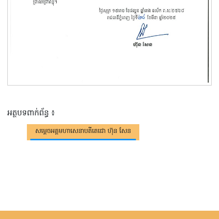
អត្ថបទពាក់ព័ន្ធ ៖
សម្តេចអគ្គមហាសេនាបតីតេជោ ហ៊ុន សែន