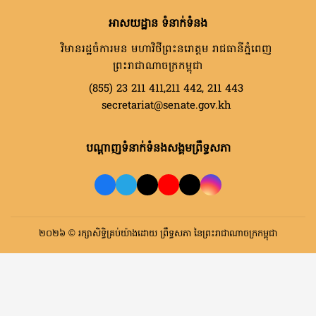
អាសយដ្ឋាន ទំនាក់ទំនង
វិមានរដ្ឋចំការមន មហាវិថីព្រះនរោត្តម រាជធានីភ្នំពេញ
ព្រះរាជាណាចក្រកម្ពុជា
(855) 23 211 411,211 442, 211 443
secretariat@senate.gov.kh
បណ្តាញទំនាក់ទំនងសង្គមព្រឹទ្ធសភា
២០២៦ © រក្សាសិទ្ធិគ្រប់យ៉ាងដោយ ព្រឹទ្ធសភា នៃព្រះរាជាណាចក្រកម្ពុជា