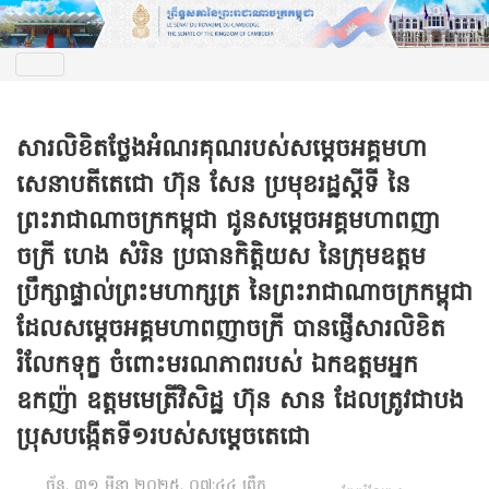
សារលិខិតថ្លែងអំណរគុណរបស់សម្តេចអគ្គមហា
សេនាបតីតេជោ ហ៊ុន សែន ប្រមុខរដ្ឋស្តីទី នៃ
ព្រះរាជាណាចក្រកម្ពុជា ជូនសម្តេចអគ្គមហាពញា
ចក្រី ហេង សំរិន ប្រធានកិត្តិយស នៃក្រុមឧត្តម
ប្រឹក្សាផ្ទាល់ព្រះមហាក្សត្រ នៃព្រះរាជាណាចក្រកម្ពុជា
ដែលសម្តេចអគ្គមហាពញាចក្រី បានផ្ញើសារលិខិត
រំលែកទុក្ខ ចំពោះមរណភាពរបស់ ឯកឧត្តមអ្នក
ឧកញ៉ា ឧត្តមមេត្រីវិសិដ្ឋ ហ៊ុន សាន ដែលត្រូវជាបង
ប្រុសបង្កើតទី១របស់សម្តេចតេជោ
ច័ន្ទ, ៣១ មីនា ២០២៥, ០៧:៤៤ ព្រឹក