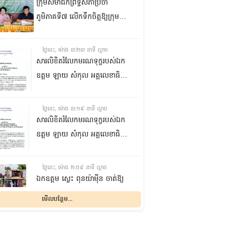
ក្រុមសមាជិកព្រឹទ្ធសភាប្រចាំ
ភូមិភាគទី៧ លើកទឹកចិត្តឱ្យក្រុម
ប្រឹក្សាឃុំក្នុងស្រុកជលគិរី រួមគ្នាបន្ត
បង្ករបង្កើនផលកសិកម្មបន្ថែមពីលើ
ថ្ងៃនេះ, ម៉ោង ៣:២៣ នាទី ល្ងាច
មុខរបបសព្វថ្ងៃ ដើម្បីឱ្យប្រជាពលរដ្ឋ
សារលិខិតរំលែកមរណទុក្ខរបស់ឯក
មានជីវភាពធូរធារ
ឧត្តម ឡាយ សំកុល អគ្គលេខាធិការ
ព្រឹទ្ធសភា ជូន ឯកឧត្តម ឡោក
ឆាយ អគ្គលេខាធិការរងព្រឹទ្ធសភា
ថ្ងៃនេះ, ម៉ោង ៣:១៩ នាទី ល្ងាច
ព្រមទាំងក្រុមគ្រួសារ ចំពោះមរណ
សារលិខិតរំលែកមរណទុក្ខរបស់ឯក
ភាព ឧបាសិកា លឹម អេងលាន ត្រូវ
ឧត្តម ឡាយ សំកុល អគ្គលេខាធិការ
ជាបងស្រីបង្កើតរបស់ឯកឧត្តម បាន
ព្រឹទ្ធសភា គោរពជូន លោកជំទាវ
ទទួលមរណភាព នៅថ្ងៃទី៥ ខែសីហា
ឡោក ខេង ប្រធានគណៈកម្មការ
ថ្ងៃនេះ, ម៉ោង ២:៥៩ នាទី ល្ងាច
ឆ្នាំ២០២៦ វេលាម៉ោង១:៥០នាទី
សុខាភិបាល សង្គមកិច្ច អតីត
ឯកឧត្តម ស្លេះ ពុនយ៉ាម៉ីន ចាត់ឱ្យ
រំលងអធ្រាត្រ ក្នុងជន្មាយុ៨១ឆ្នាំ
យុទ្ធជន យុវនីតិសម្បទា ការងារ
ក្រុមការងារនាំយកកញ្ចប់
មើលបន្ថែម...
ដោយរោគាពាធ នៅប្រទេសបារាំង
បណ្តុះបណ្តាលវិជ្ជាជីវៈ និងកិច្ចការនារី
អាហារចែកជូនបងប្អូនប្រជាពលរដ្ឋ
នៃរដ្ឋសភា ព្រមទាំងក្រុមគ្រួសារ
ថ្ងៃនេះ, ម៉ោង ២:៣២ នាទី ល្ងាច