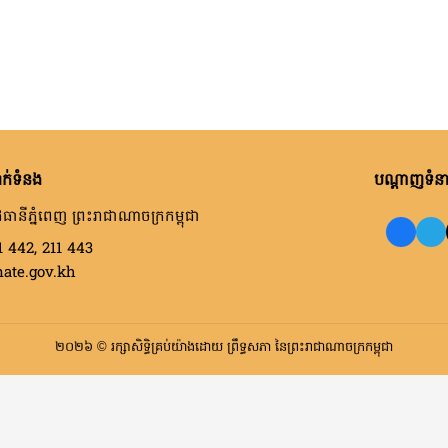
ក់ទំនង
បណ្តាញទំនាក
ធានីភ្នំពេញ ព្រះរាជាណាចក្រកម្ពុជា
1 442, 211 443
nate.gov.kh
២០២៦ © រក្សាសិទ្ធិគ្រប់យ៉ាងដោយ ព្រឹទ្ធសភា នៃព្រះរាជាណាចក្រកម្ពុជា