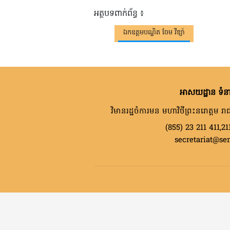
អត្ថបទពាក់ព័ន្ធ ៖
ឯកឧត្តមបណ្ឌិត ចែម វីឌ្យ៉ា
អាសយដ្ឋាន ទំនា
វិមានរដ្ឋចំការមន មហាវិថីព្រះនរោត្តម រាជ
(855) 23 211 411,21
secretariat@se