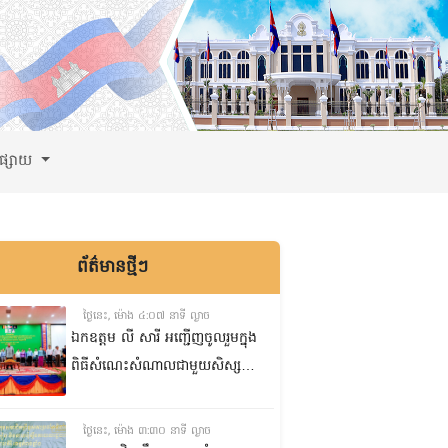
ពផ្សាយ
ព័ត៌មានថ្មីៗ
ថ្ងៃនេះ, ម៉ោង ៤:០៧ នាទី ល្ងាច
ឯកឧត្តម លី សារី អញ្ជើញចូលរួមក្នុង
ពិធីសំណេះសំណាលជាមួយសិស្ស
ត្រៀមប្រឡងសញ្ញាបត្រមធ្យមសិក្សា
ទុតិយភូមិ២០២៥-២០២៦
ថ្ងៃនេះ, ម៉ោង ៣:៣០ នាទី ល្ងាច