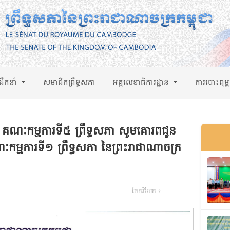
់ដឹកនាំ
សមាជិកព្រឹទ្ធសភា
អគ្គលេខាធិការដ្ឋាន
ការបោះពុម្
គណៈកម្មការទី៥ ព្រឹទ្ធសភា សូមគោរពជូន
ៈកម្មការទី១ ព្រឹទ្ធសភា នៃព្រះរាជាណាចក្រ
ចែករំលែក ៖