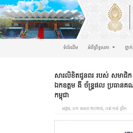
ទំព័រដើម
អំពីព្រឹទ្ធសភា
ថ្នាក
សារលិខិតជូនពរ របស់ សមាជិក 
ឯកឧត្តម ងី ច័ន្ទ្រផល ប្រធានគណ
កម្ពុជា
អង្គារ, ០១ មេសា ២០២៥, ០៩:១៨ ព្រឹក