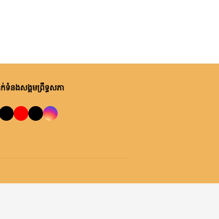
ថ្ងៃនេះ, ម៉ោង ១០:២២ នាទី ព្រឹក
ឯកឧត្តមបណ្ឌិត ឈីវ យីស៊ាង ជួប
ពិភាក្សាការងារជាមួយតំណាងក្រុម
ហ៊ុន Minebea Cambodia
ថ្ងៃនេះ, ម៉ោង ៩:២៤ នាទី ព្រឹក
ឯកឧត្តមបណ្ឌិត ធន់ វឌ្ឍនា កោត
សរសើរ និងលើកទឹកចិត្តអាជ្ញាធរ
់ទំនងសង្គមព្រឹទ្ធសភា
ខណ្ឌ៧មករា ក្នុងការរៀបចំសេដ្ឋ
កិច្ចឌឿងហែម
ម្សិលមិញ, ម៉ោង ៩:៥០ នាទី ល្ងាច
លោកជំទាវ ចឹក ហេង អញ្ជើញ​ដឹកនាំ
កិច្ចប្រជុំពិភាក្សា ស្តីពី ការត្រៀម
រៀបចំសន្និបាតសាខាអាណត្តិទី៦
របស់សាខាកាកបាទក្រហមកម្ពុជា
ម្សិលមិញ, ម៉ោង ៧:០៧ នាទី ល្ងាច
ខេត្តព្រះវិហារ
ឯកឧត្តម អ៊ុច បូររិទ្ធ ដឹកនាំកិច្ចប្រជុំ
គម្រោងថវិកាឆ្នាំ២០២៧ របស់
ព្រឹទ្ធសភា ជាមួយតំណាងក្រសួង