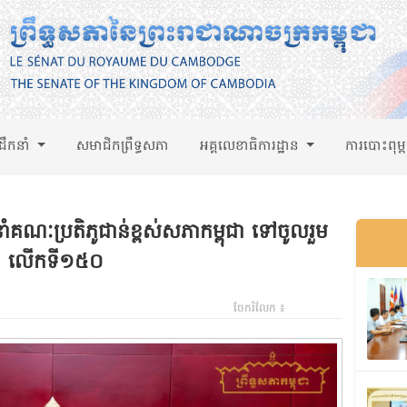
់ដឹកនាំ
សមាជិកព្រឹទ្ធសភា
អគ្គលេខាធិការដ្ឋាន
ការបោះពុម្
កនាំគណៈប្រតិភូជាន់ខ្ពស់សភាកម្ពុជា ទៅចូលរួម
ា លើកទី១៥០
ចែករំលែក ៖