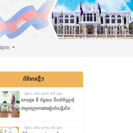
ពផ្សាយ
ព័ត៌មានថ្មីៗ
ថ្ងៃនេះ, ម៉ោង ៣:៥៥ នាទី ល្ងាច
ឯកឧត្តម ងី ច័ន្ទផល ដឹកនាំកិច្ចប្រជុំ
ជាមួយក្រុមការងាររៀបចំសន្និសីទ
ISC-2 ដើម្បីពិនិត្យវឌ្ឍនភាពការងារ
ដែលបាននិងកំពុងអនុវត្ត
ថ្ងៃនេះ, ម៉ោង ៣:១៥ នាទី ល្ងាច