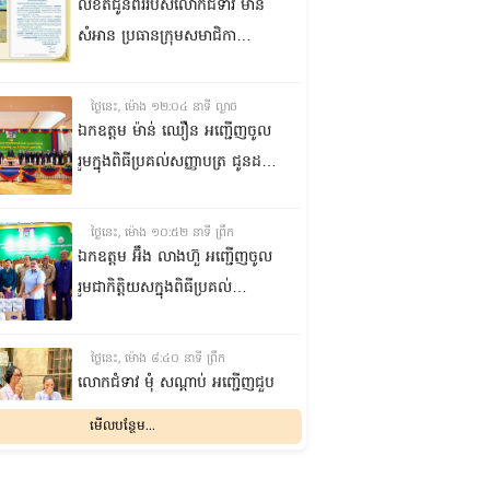
លិខិតជូនពររបស់លោកជំទាវ មាន
សំអាន ប្រធានក្រុម​សមាជិកា
ព្រឹទ្ធសភា​ គោរពជូន លោកជំទាវ
ឃួន ឃុនឌី លេខាធិការក្រុម
ថ្ងៃនេះ, ម៉ោង ១២:០៤ នាទី ល្ងាច
សមាជិកាព្រឹទ្ធសភា ក្នុងឱកាស
ឯកឧត្តម ម៉ាន់ ឈឿន អញ្ជើញចូល
ប្រកបដោយសិរីមង្គល នៃថ្ងៃចម្រើន
រួមក្នុងពិធីប្រគល់សញ្ញាបត្រ ជូនដល់
អាយុវឌ្ឍនមង្គលរបស់ លោកជំទាវ
និស្សិតជ័យលាភី និងសម្ពោធអគារ
លេខាធិការក្រុមសមាជិកាព្រឹទ្ធសភា
សិក្សា នៃសាកលវិទ្យាល័យភូមិន្ទនីតិ
ថ្ងៃនេះ, ម៉ោង ១០:៥២ នាទី ព្រឹក
សាស្ត្រ និងវិទ្យាស្ត្រសេដ្ឋកិច្ច
ឯកឧត្តម អ‍៊ឹង លាងហ៊ួ អញ្ជើញចូល
រួមជាកិត្តិយសក្នុងពិធីប្រគល់
ឧបករណ៍ផលិតអុកស៊ីសែន
និងអាល់កុល ជូនដល់មន្ទីរពេទ្យ
ថ្ងៃនេះ, ម៉ោង ៨:៤០ នាទី ព្រឹក
បង្អែក និងមណ្ឌលសុខភាពមួយចំនួន
លោកជំទាវ មុំ សណ្តាប់ អញ្ជើញជួប
ក្នុងខេត្តកំពង់ឆ្នាំង
សំណេះសំណាល និងសួរសុខទុក្ខ
មើលបន្ថែម...
ជាមួយចលនានារី ក្នុងសង្កាត់ផ្សារ
ដើមថ្កូវ ខណ្ឌចំការមន រាជធានី
ម្សិលមិញ, ម៉ោង ៨:០៤ នាទី ល្ងាច