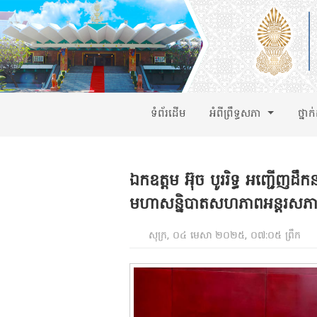
ទំព័រដើម
អំពីព្រឹទ្ធសភា
ថ្នាក
ឯកឧត្តម អ៊ុច បូររិទ្ធ អញ្ជើញដឹ
មហាសន្និបាតសហភាពអន្តរសភ
សុក្រ, ០៤ មេសា ២០២៥, ០៧:០៥ ព្រឹក