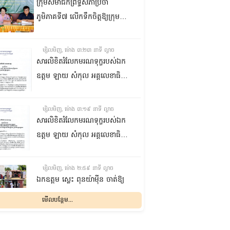
ក្រុមសមាជិកព្រឹទ្ធសភាប្រចាំ
ភូមិភាគទី៧ លើកទឹកចិត្តឱ្យក្រុម
ប្រឹក្សាឃុំក្នុងស្រុកជលគិរី រួមគ្នាបន្ត
បង្ករបង្កើនផលកសិកម្មបន្ថែមពីលើ
ម្សិលមិញ, ម៉ោង ៣:២៣ នាទី ល្ងាច
មុខរបបសព្វថ្ងៃ ដើម្បីឱ្យប្រជាពលរដ្ឋ
សារលិខិតរំលែកមរណទុក្ខរបស់ឯក
មានជីវភាពធូរធារ
ឧត្តម ឡាយ សំកុល អគ្គលេខាធិការ
ព្រឹទ្ធសភា ជូន ឯកឧត្តម ឡោក
ឆាយ អគ្គលេខាធិការរងព្រឹទ្ធសភា
ម្សិលមិញ, ម៉ោង ៣:១៩ នាទី ល្ងាច
ព្រមទាំងក្រុមគ្រួសារ ចំពោះមរណ
សារលិខិតរំលែកមរណទុក្ខរបស់ឯក
ភាព ឧបាសិកា លឹម អេងលាន ត្រូវ
ឧត្តម ឡាយ សំកុល អគ្គលេខាធិការ
ជាបងស្រីបង្កើតរបស់ឯកឧត្តម បាន
ព្រឹទ្ធសភា គោរពជូន លោកជំទាវ
ទទួលមរណភាព នៅថ្ងៃទី៥ ខែសីហា
ឡោក ខេង ប្រធានគណៈកម្មការ
ម្សិលមិញ, ម៉ោង ២:៥៩ នាទី ល្ងាច
ឆ្នាំ២០២៦ វេលាម៉ោង១:៥០នាទី
សុខាភិបាល សង្គមកិច្ច អតីត
ឯកឧត្តម ស្លេះ ពុនយ៉ាម៉ីន ចាត់ឱ្យ
រំលងអធ្រាត្រ ក្នុងជន្មាយុ៨១ឆ្នាំ
យុទ្ធជន យុវនីតិសម្បទា ការងារ
ក្រុមការងារនាំយកកញ្ចប់
មើលបន្ថែម...
ដោយរោគាពាធ នៅប្រទេសបារាំង
បណ្តុះបណ្តាលវិជ្ជាជីវៈ និងកិច្ចការនារី
អាហារចែកជូនបងប្អូនប្រជាពលរដ្ឋ
នៃរដ្ឋសភា ព្រមទាំងក្រុមគ្រួសារ
ម្សិលមិញ, ម៉ោង ២:៣២ នាទី ល្ងាច