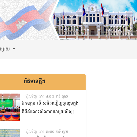
ពផ្សាយ
ព័ត៌មានថ្មីៗ
ម្សិលមិញ, ម៉ោង ៤:០៧ នាទី ល្ងាច
ឯកឧត្តម លី សារី អញ្ជើញចូលរួមក្នុង
ពិធីសំណេះសំណាលជាមួយសិស្ស
ត្រៀមប្រឡងសញ្ញាបត្រមធ្យមសិក្សា
ទុតិយភូមិ២០២៥-២០២៦
ម្សិលមិញ, ម៉ោង ៣:៣០ នាទី ល្ងាច