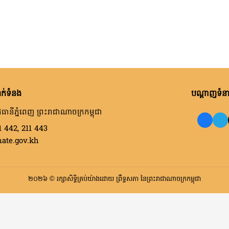
ក់ទំនង
បណ្តាញទំនាក
ធានីភ្នំពេញ ព្រះរាជាណាចក្រកម្ពុជា
1 442, 211 443
nate.gov.kh
២០២៦ © រក្សាសិទ្ធិគ្រប់យ៉ាងដោយ ព្រឹទ្ធសភា នៃព្រះរាជាណាចក្រកម្ពុជា