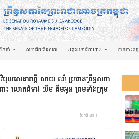
់ដឹកនាំ
សមាជិកព្រឹទ្ធសភា
អគ្គលេខាធិការដ្ឋាន
ការបោះពុម្
វិបុលសេនាភក្តី សាយ ឈុំ ប្រធានព្រឹទ្ធសភា
ំពោះ លោកជំទាវ យឹម គឹមអូន ព្រមទាំងក្រុម
ចែករំលែក ៖