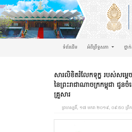
ទំព័រដើម
អំពីព្រឹទ្ធសភា
ថ្នាក
សារលិខិតរំលែកទុក្ខ របស់សម្តេច
នៃព្រះរាជាណាចក្រកម្ពុជា ជូនច
គ្រួសារ
ព្រហស្បតិ៍, ១៧ មករា ២០១៩, ០៩:៥០ ព្រឹក