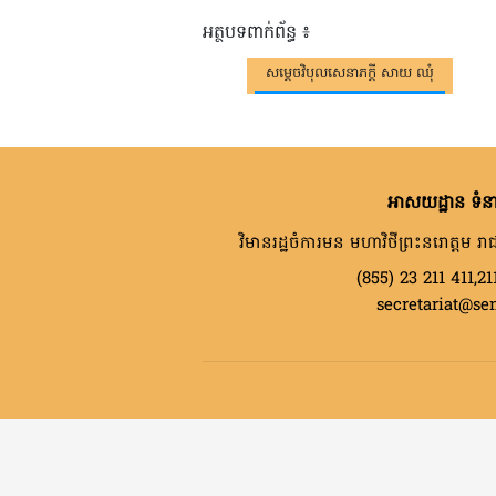
អត្ថបទពាក់ព័ន្ធ ៖
សម្តេចវិបុលសេនាភក្តី សាយ ឈុំ
អាសយដ្ឋាន ទំនា
វិមានរដ្ឋចំការមន មហាវិថីព្រះនរោត្តម រាជ
(855) 23 211 411,21
secretariat@se