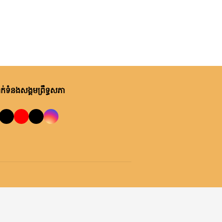
ម្សិលមិញ, ម៉ោង ១០:២២ នាទី ព្រឹក
ឯកឧត្តមបណ្ឌិត ឈីវ យីស៊ាង ជួប
ពិភាក្សាការងារជាមួយតំណាងក្រុម
ហ៊ុន Minebea Cambodia
ម្សិលមិញ, ម៉ោង ៩:២៤ នាទី ព្រឹក
ឯកឧត្តមបណ្ឌិត ធន់ វឌ្ឍនា កោត
សរសើរ និងលើកទឹកចិត្តអាជ្ញាធរ
់ទំនងសង្គមព្រឹទ្ធសភា
ខណ្ឌ៧មករា ក្នុងការរៀបចំសេដ្ឋ
កិច្ចឌឿងហែម
ព្រហស្បតិ៍, ០៦ សីហា ២០២៦
លោកជំទាវ ចឹក ហេង អញ្ជើញ​ដឹកនាំ
កិច្ចប្រជុំពិភាក្សា ស្តីពី ការត្រៀម
រៀបចំសន្និបាតសាខាអាណត្តិទី៦
របស់សាខាកាកបាទក្រហមកម្ពុជា
ព្រហស្បតិ៍, ០៦ សីហា ២០២៦
ខេត្តព្រះវិហារ
ឯកឧត្តម អ៊ុច បូររិទ្ធ ដឹកនាំកិច្ចប្រជុំ
គម្រោងថវិកាឆ្នាំ២០២៧ របស់
ព្រឹទ្ធសភា ជាមួយតំណាងក្រសួង