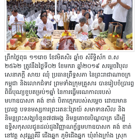
ព្រឹកថ្ងៃពុធ ១១រោច ខែវមិគសិរ ឆ្នាំច សំរឹទ្ធិស័ក ព.ស
២៥៦២ ត្រូវនឹងថ្ងៃទី០២ ខែមករា ឆ្នាំ២០១៩ សម្តេចវិបុល
សេនាភក្តី សាយ ឈុំ ប្រធានព្រឹទ្ធសភា នៃព្រះរាជាណាចក្រ
កម្ពុជា និងលោកជំទាវ ព្រមទាំងក្រុមគ្រួសារ បានរៀបចំប្រារព្ធ
ពិធីបុណ្យខួបគម្រប់១ឆ្នាំ នៃការធ្វើមរណកាលរបស់
មហាឧបាសក គង់ ខាត់ បិតាក្មេករបស់សម្តេច ដោយមាន
ប្រារព្ធ បទនមស្សការព្រះរតនៈត្រៃយ៍ សមាទានសីល និង
និមន្តព្រះសង្ឃចំនួន៧៧អង្គ និមន្តគោចរបិណ្ឌបាត្រ ដើម្បី
ឧទ្ទិសកុសលជូនដល់ដួងវិញ្ញាណក្ខ័ន្ធមហាឧបាសក គង់ ខាត់
នៅវត្ត សុវណ្ណគីរី ជើងឆ្នុក ភូមិជើងឆ្នុក ឃុំតាំងក្រាំង ស្រុក