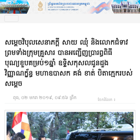
សម្តេចវិបុលសេនាភក្តី សាយ ឈុំ និងលោកជំទាវ
ព្រមទាំងក្រុមគ្រួសារ បានអញ្ជើញប្រារព្ធពិធី
បុណ្យខួបគម្រប់១ឆ្នាំ ឧទ្ទិសកុសលជូនដួង
វិញ្ញាណក្ខ័ន្ធ មហាឧបាសក គង់ ខាត់ បិតាក្មេករបស់
សម្តេច
ពុធ, ០២ មករា ២០១៩, ០៩:៥៦ ព្រឹក
ចែករំលែក ៖