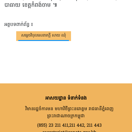
បាធាយ ខេត្តកំពង់ចាម ៕
អត្ថបទពាក់ព័ន្ធ ៖
សម្តេចវិបុលសេនាភក្តី សាយ ឈុំ
អាសយដ្ឋាន ទំនាក់ទំនង
វិមានរដ្ឋចំការមន មហាវិថីព្រះនរោត្តម រាជធានីភ្នំពេញ
ព្រះរាជាណាចក្រកម្ពុជា
(855) 23 211 411,211 442, 211 443