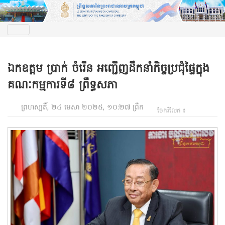
ឯកឧត្តម ប្រាក់ ចំរើន អញ្ជើញដឹកនាំកិច្ចប្រជុំផ្ទៃក្នុង
គណៈកម្មការទី៨ ព្រឹទ្ធសភា
ព្រហស្បតិ៍, ២៤ មេសា ២០២៥, ១០:២៧ ព្រឹក
ចែករំលែក ៖