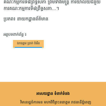
គណៈកម្មការទី៨ព្រឹទ្ធសភា ព្រមទាំងមន្ត្រី ការិយាល័យជំនួយ
ការគណៈកម្មការទី៨ព្រឹទ្ធសភា…។
ប្រភព៖ នាយកដ្ឋានព័ត៌មាន
អត្ថបទពាក់ព័ន្ធ ៖
ឯកឧត្តម ប្រាក់ ចំរើន
អាសយដ្ឋាន ទំនាក់ទំនង
វិមានរដ្ឋចំការមន មហាវិថីព្រះនរោត្តម រាជធានីភ្នំពេញ