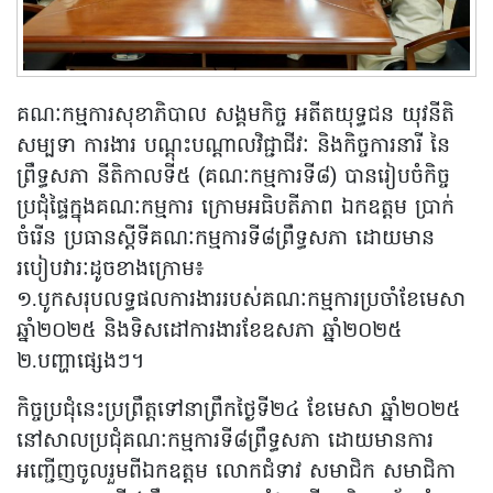
គណៈកម្មការសុខាភិបាល សង្គមកិច្ច អតីតយុទ្ធជន យុវនីតិ
សម្បទា ការងារ បណ្តុះបណ្តាលវិជ្ជាជីវៈ និងកិច្ចការនារី នៃ
ព្រឹទ្ធសភា នីតិកាលទី៥ (គណៈកម្មការទី៨) បានរៀបចំកិច្ច
ប្រជុំផ្ទៃក្នុងគណៈកម្មការ ក្រោមអធិបតីភាព ឯកឧត្តម ប្រាក់
ចំរើន ប្រធានស្តីទីគណៈកម្មការទី៨ព្រឹទ្ធសភា ដោយមាន
របៀបវារៈដូចខាងក្រោម៖
១.បូកសរុបលទ្ធផលការងាររបស់គណៈកម្មការប្រចាំខែមេសា
ឆ្នាំ២០២៥ និងទិសដៅការងារខែឧសភា ឆ្នាំ២០២៥
២.បញ្ហាផ្សេងៗ។
កិច្ចប្រជុំនេះប្រព្រឹត្តទៅនាព្រឹកថ្ងៃទី២៤ ខែមេសា ឆ្នាំ២០២៥
នៅសាលប្រជុំគណៈកម្មការទី៨ព្រឹទ្ធសភា ដោយមានការ
អញ្ជើញចូលរួមពីឯកឧត្តម លោកជំទាវ សមាជិក សមាជិកា