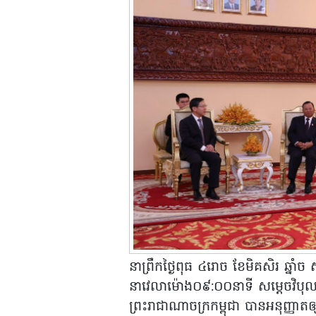
នាព្រឹកថ្ងៃពុធ ៤រោច ខែមិគសិរ ឆ្នាំច
នាវេលាម៉ោង០៩:០០នាទី សម្តេចវិបុលស
ព្រះរាជាណាចក្រកម្ពុជា បានអនុញ្ញា