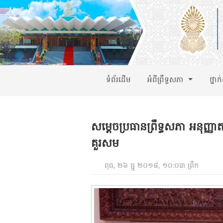
ទំព័រដើម
អំពីព្រឹទ្ធសភា
ថ្នាក
សម្តេចប្រធានព្រឹទ្ធសភា អនុញ្ញាត
គួរសម
ពុធ, ២៦ ធ្នូ ២០១៨, ១០:០៣ ព្រឹក