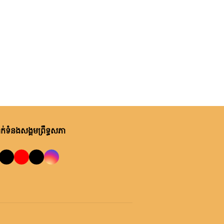
់ទំនងសង្គមព្រឹទ្ធសភា