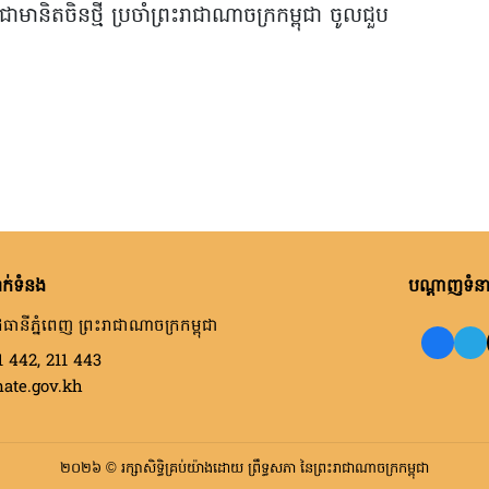
ានិតចិនថ្មី ប្រចាំព្រះរាជាណាចក្រកម្ពុជា ចូលជួប
ក់ទំនង
បណ្តាញទំនាក
ធានីភ្នំពេញ ព្រះរាជាណាចក្រកម្ពុជា
1 442, 211 443
nate.gov.kh
២០២៦ © រក្សាសិទ្ធិគ្រប់យ៉ាងដោយ ព្រឹទ្ធសភា នៃព្រះរាជាណាចក្រកម្ពុជា