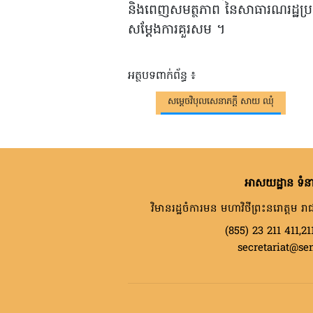
និងពេញសមត្ថភាព នៃសាធារណរដ្ឋប្រជាម
សម្តែងការគួរសម ។
អត្ថបទពាក់ព័ន្ធ ៖
សម្តេចវិបុលសេនាភក្តី សាយ ឈុំ
អាសយដ្ឋាន ទំនា
វិមានរដ្ឋចំការមន មហាវិថីព្រះនរោត្តម រាជ
(855) 23 211 411,21
secretariat@se