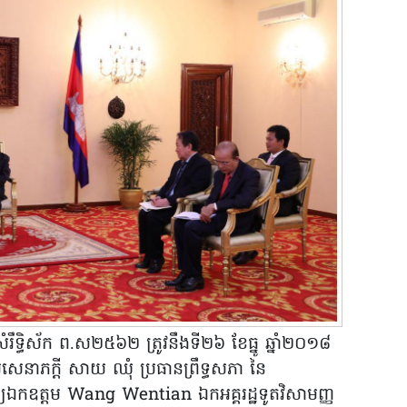
 សំរឹទ្ធិស័ក ព.ស២៥៦២ ត្រូវនឹងទី២៦ ខែធ្នូ ឆ្នាំ២០១៨
េនាភក្តី សាយ ឈុំ ប្រធានព្រឹទ្ធសភា នៃ
តឲ្យឯកឧត្តម Wang Wentian ឯកអគ្គរដ្ឋទូតវិសាមញ្ញ