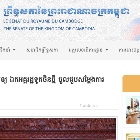
់ដឹកនាំ
សមាជិកព្រឹទ្ធសភា
អគ្គលេខាធិការដ្ឋាន
ការបោះពុម្
ឲ្យ ឯកអគ្គរដ្ឋទូតចិនថ្មី ចូលជួបសម្តែងការ
ចែករំលែក ៖