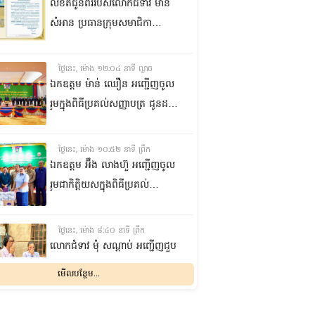
លិខិតជូនពររបស់លោកជំទាវ មាន
សំអាន ប្រធានក្រុម​សមាជិកា
ព្រឹទ្ធសភា​ គោរពជូន លោកជំទាវ
ឃួន ឃុនឌី លេខាធិការក្រុម
ថ្ងៃនេះ, ម៉ោង ១២:០៤ នាទី ល្ងាច
សមាជិកាព្រឹទ្ធសភា ក្នុងឱកាស
ឯកឧត្តម ម៉ាន់ ឈឿន អញ្ជើញចូល
ប្រកបដោយសិរីមង្គល នៃថ្ងៃចម្រើន
រួមក្នុងពិធីប្រគល់សញ្ញាបត្រ ជូនដល់
អាយុវឌ្ឍនមង្គលរបស់ លោកជំទាវ
និស្សិតជ័យលាភី និងសម្ពោធអគារ
លេខាធិការក្រុមសមាជិកាព្រឹទ្ធសភា
សិក្សា នៃសាកលវិទ្យាល័យភូមិន្ទនីតិ
ថ្ងៃនេះ, ម៉ោង ១០:៥២ នាទី ព្រឹក
សាស្ត្រ និងវិទ្យាស្ត្រសេដ្ឋកិច្ច
ឯកឧត្តម អ‍៊ឹង លាងហ៊ួ អញ្ជើញចូល
រួមជាកិត្តិយសក្នុងពិធីប្រគល់
ឧបករណ៍ផលិតអុកស៊ីសែន
និងអាល់កុល ជូនដល់មន្ទីរពេទ្យ
ថ្ងៃនេះ, ម៉ោង ៨:៤០ នាទី ព្រឹក
បង្អែក និងមណ្ឌលសុខភាពមួយចំនួន
លោកជំទាវ មុំ សណ្តាប់ អញ្ជើញជួប
ក្នុងខេត្តកំពង់ឆ្នាំង
សំណេះសំណាល និងសួរសុខទុក្ខ
មើលបន្ថែម...
ជាមួយចលនានារី ក្នុងសង្កាត់ផ្សារ
ដើមថ្កូវ ខណ្ឌចំការមន រាជធានី
ម្សិលមិញ, ម៉ោង ៨:០៤ នាទី ល្ងាច