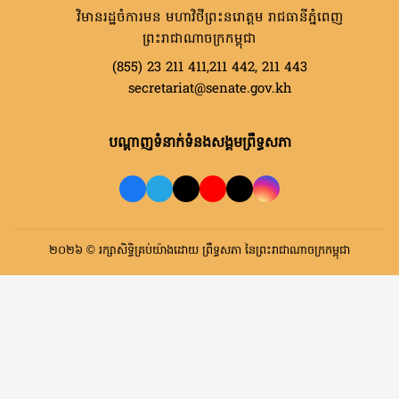
វិមានរដ្ឋចំការមន មហាវិថីព្រះនរោត្តម រាជធានីភ្នំពេញ
ព្រះរាជាណាចក្រកម្ពុជា
(855) 23 211 411,211 442, 211 443
secretariat@senate.gov.kh
បណ្តាញទំនាក់ទំនងសង្គមព្រឹទ្ធសភា
២០២៦ © រក្សាសិទ្ធិគ្រប់យ៉ាងដោយ ព្រឹទ្ធសភា នៃព្រះរាជាណាចក្រកម្ពុជា