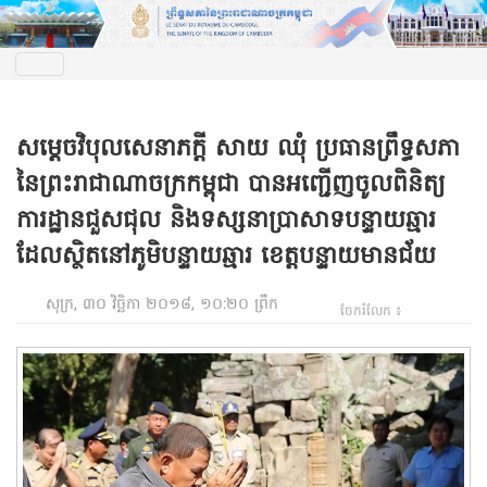
សម្តេចវិបុលសេនាភក្តី សាយ ឈុំ ប្រធានព្រឹទ្ធសភា
នៃព្រះរាជាណាចក្រកម្ពុជា បានអញ្ជើញចូលពិនិត្យ
ការដ្ឋានជួសជុល និងទស្សនាប្រាសាទបន្ទាយឆ្មារ
ដែលស្ថិតនៅភូមិបន្ទាយឆ្មារ ខេត្តបន្ទាយមានជ័យ
សុក្រ, ៣០ វិច្ឆិកា ២០១៨, ១០:២០ ព្រឹក
ចែករំលែក ៖