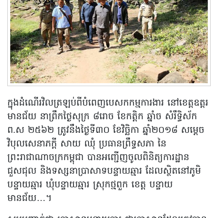
ក្នុងដំណើរវិលត្រឡប់ពីបំពេញបេសកកម្មការងារ នៅខេត្តឧត្តរ
មានជ័យ នាព្រឹកថ្ងៃសុក្រ ៨រោច ខែកត្តិក ឆ្នាំច សំរឹទ្ធិស័ក
ព.ស ២៥៦២ ត្រូវនឹងថ្ងៃទី៣០ ខែវិច្ឆិកា ឆ្នាំ២០១៨ សម្តេច
វិបុលសេនាភក្តី សាយ ឈុំ ប្រធានព្រឹទ្ធសភា នៃ
ព្រះរាជាណាចក្រកម្ពុជា បានអញ្ជើញចូលពិនិត្យការដ្ឋាន
ជួសជុល និងទស្សនាប្រាសាទបន្ទាយឆ្មារ ដែលស្ថិតនៅភូមិ
បន្ទាយឆ្មារ ឃុំបន្ទាយឆ្មារ ស្រុកថ្មពួក ខេត្ត បន្ទាយ
មានជ័យ…។