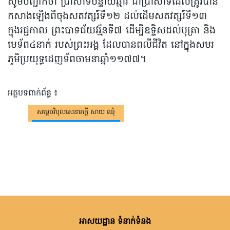
សូមបញ្ជាក់ថា ប្រាសាទបន្ទាយឆ្មារ ជាប្រាសាទដែលត្រូវបាន
កសាងឡើងពីចុងសតវត្សរ៍ទី១២ ដល់ដើមសតវត្សរ៍ទី១៣
ក្នុងរជ្ជកាល ព្រះបាទជ័យវរ្ម័នទី៧ ដើម្បីឧទ្ទិសដល់បុត្រា និង
មេទ័ព៤នាក់ របស់ព្រះអង្គ ដែលបានពលីជីវិត នៅក្នុងសមរ
ភូមិប្រយុទ្ធដេញទ័ពចាមនាឆ្នាំ១១៧៧។
អត្ថបទពាក់ព័ន្ធ ៖
សម្តេចវិបុលសេនាភក្តី សាយ ឈុំ
អាសយដ្ឋាន ទំនាក់ទំនង