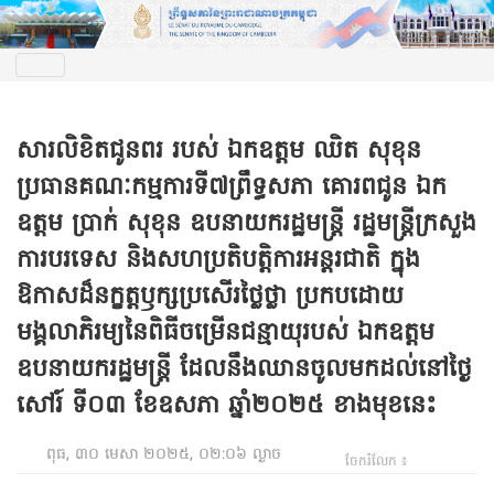
សារលិខិតជូនពរ របស់ ឯកឧត្តម ឈិត សុខុន
ប្រធានគណៈកម្មការទី៧ព្រឹទ្ធសភា គោរពជូន ឯក
ឧត្តម ប្រាក់ សុខុន ឧបនាយករដ្ឋមន្ត្រី រដ្ឋមន្ត្រីក្រសួង
ការបរទេស និងសហប្រតិបត្តិការអន្តរជាតិ ក្នុង
ឱកាសដ៏នក្ខត្តឫក្សប្រសើរថ្លៃថ្លា ប្រកបដោយ
មង្គលាភិរម្យនៃពិធីចម្រើនជន្មាយុរបស់ ឯកឧត្តម
ឧបនាយករដ្ឋមន្ត្រី ដែលនឹងឈានចូលមកដល់នៅថ្ងៃ
សៅរ៍ ទី០៣ ខែឧសភា ឆ្នាំ២០២៥ ខាងមុខនេះ
ពុធ, ៣០ មេសា ២០២៥, ០២:០៦ ល្ងាច
ចែករំលែក ៖