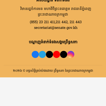
អាសយដ្ឋាន ទំនាក់ទំនង
វិមានរដ្ឋចំការមន មហាវិថីព្រះនរោត្តម រាជធានីភ្នំពេញ
ព្រះរាជាណាចក្រកម្ពុជា
(855) 23 211 411,211 442, 211 443
secretariat@senate.gov.kh
បណ្តាញទំនាក់ទំនងសង្គមព្រឹទ្ធសភា
២០២៦ © រក្សាសិទ្ធិគ្រប់យ៉ាងដោយ ព្រឹទ្ធសភា នៃព្រះរាជាណាចក្រកម្ពុជា