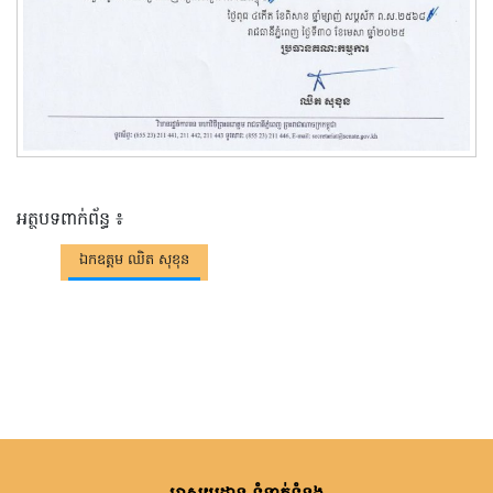
អត្ថបទពាក់ព័ន្ធ ៖
ឯកឧត្តម ឈិត សុខុន