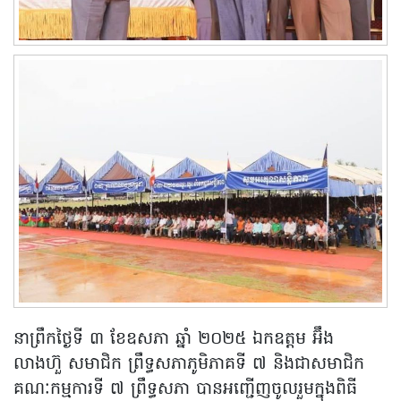
នាព្រឹកថ្ងៃទី ៣ ខែឧសភា ឆ្នាំ ២០២៥ ឯកឧត្តម អ៊ឹង
លាងហ៊ួ សមាជិក ព្រឹទ្ធសភាភូមិភាគទី ៧ និងជាសមាជិក
គណៈកម្មការទី ៧ ព្រឹទ្ធសភា បានអញ្ជើញចូលរួមក្នុងពិធី