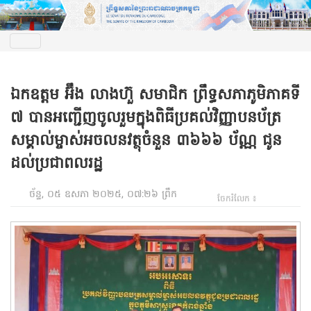
ឯកឧត្តម អ៊ឹង លាងហ៊ួ សមាជិក ព្រឹទ្ធសភាភូមិភាគទី
៧ បានអញ្ជើញចូលរួមក្នុងពិធីប្រគល់វិញ្ញាបនប័ត្រ
សម្គាល់ម្ចាស់អចលនវត្ថុចំនួន ៣៦៦៦ ប័ណ្ណ ជូន
ដល់ប្រជាពលរដ្ឋ
ច័ន្ទ, ០៥ ឧសភា ២០២៥, ០៧:២៦ ព្រឹក
ចែករំលែក ៖