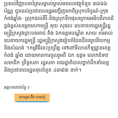
ប្រគល់វិញ្ញាបនប័ត្រសម្គាល់ម្ចាស់អចលនវត្ថុចំនួន ៣៦៦៦
ប័ណ្ណ ជូនដល់ប្រជាពលរដ្ឋអញ្ជើញមកពីស្រុកបរិបូណ៌-ក្រុង
កំពង់ឆ្នាំង- ស្រុកជល់គីរី-និងស្រុកទឹកផុសក្រោមអធិបតីភាពដ៏
ខ្ពង់ខ្ពស់សម្ដេចមហាមន្ត្រី គុយ សុផល ឧបនាយករដ្ឋមន្ត្រីរដ្ឋ
មន្ត្រីក្រសួងព្រះបរមរាជ វាំង ឯកឧត្តមបណ្ឌិត សាយ សំអាល់
ឧបនាយករដ្ឋមន្ត្រី រដ្ឋមន្ត្រីក្រសួងរៀបចំដែនដីនគរូបនីយកម្ម
និងសំណង់ ។កម្មវិធីនេះប្រព្រឹត្ត ទៅនៅទីលានកីឡដ្ឋានខេត្ត
កំពង់ ឆ្នាំង ដោយមានការចូលរួមពី ឯក ឧត្តម លោកជំទាវ
សមាជិក ព្រឹទ្ធសភា រដ្ឋសភា រាជរដ្ឋាភិបាលថ្នាក់ដឹកនាំខេត្ត
និងប្រជាពលរដ្ឋសរុបចំនួន ៤៣៩៣ នាក់។
អត្ថបទពាក់ព័ន្ធ ៖
ឯកឧត្តម អ៊ឹង លាងហ៊ួ