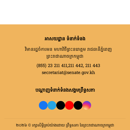
អាសយដ្ឋាន ទំនាក់ទំនង
វិមានរដ្ឋចំការមន មហាវិថីព្រះនរោត្តម រាជធានីភ្នំពេញ
ព្រះរាជាណាចក្រកម្ពុជា
(855) 23 211 411,211 442, 211 443
secretariat@senate.gov.kh
បណ្តាញទំនាក់ទំនងសង្គមព្រឹទ្ធសភា
២០២៦ © រក្សាសិទ្ធិគ្រប់យ៉ាងដោយ ព្រឹទ្ធសភា នៃព្រះរាជាណាចក្រកម្ពុជា