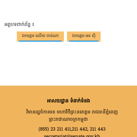
អត្ថបទពាក់ព័ន្ធ ៖
ឯកឧត្តម ឈើយ ចាន់ណា
ឯកឧត្តម អន ស៊ុំ
អាសយដ្ឋាន ទំនាក់ទំនង
វិមានរដ្ឋចំការមន មហាវិថីព្រះនរោត្តម រាជធានីភ្នំពេញ
ព្រះរាជាណាចក្រកម្ពុជា
(855) 23 211 411,211 442, 211 443
secretariat@senate.gov.kh