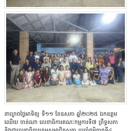
នាល្ងាចថ្ងៃអាទិត្យ ទី១១ ខែឧសភា ឆ្នាំ២០២៥ ឯកឧត្ដម
ឈើយ ចាន់ណា លេខាធិការគណៈកម្មការទី៧ ព្រឹទ្ធសភា
និងជាលេខាធិការក្រុមសមាជិកសភា ប្រចាំភូមិភាគទី៤