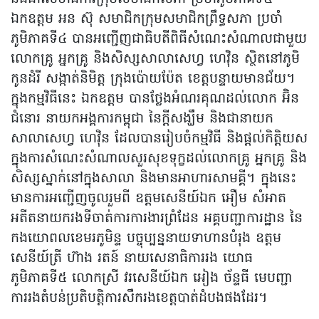
ឯកឧត្ដម អន ស៊ុ សមាជិកក្រុមសមាជិកព្រឹទ្ធសភា ប្រចាំ
ភូមិភាគទី៤ បានអញ្ជើញជាធិបតីពិធីសំណេះសំណាលជាមួយ
លោកគ្រូ អ្នកគ្រូ និងសិស្សសាលាសេហ្វ ហេវ៉ិន ស្ថិតនៅភូមិ
កូនដំរី សង្កាត់និមិត្ត ក្រុងប៉ោយប៉ែត ខេត្តបន្ទាយមានជ័យ។
ក្នុងកម្មវិធីនេះ ឯកឧត្ដម បានថ្លែងអំណរគុណដល់លោក អ៊ិន
ជំនោរ នាយកអង្គការកម្ពុជា នៃក្ដីសង្ឃឹម និងជានាយក
សាលាសេហ្វ ហេវ៉ិន ដែលបានរៀបចំកម្មវិធី និងផ្ដល់កិត្តិយស
ក្នុងការសំណេះសំណាលសួរសុខទុក្ខដល់លោកគ្រូ អ្នកគ្រូ និង
សិស្សស្នាក់នៅក្នុងសាលា និងមានអាហារសាមគ្គី។ ក្នុងនេះ
មានការអញ្ជើញចូលរួមពី ឧត្ដមសេនីយ៍ឯក អឿម សំអាត
អតីតនាយករងទីចាត់ការការងារព្រំដែន អគ្គបញ្ជាការដ្ឋាន នៃ
កងយោពលខេមរភូមិន្ទ បច្ចុប្បន្ននាយទាហានបំរុង ឧត្ដម
សេនីយ៍ត្រី ហ៊ាង រតន៍ នាយសេនាធិការរង យោធ
ភូមិភាគទី៥ លោកស្រី វរសេនីយ៍ឯក អៀង ច័ន្ទធី មេបញ្ជា
ការរងតំបន់ប្រតិបត្តិការសឹករងខេត្តបាត់ដំបងផងដែរ។