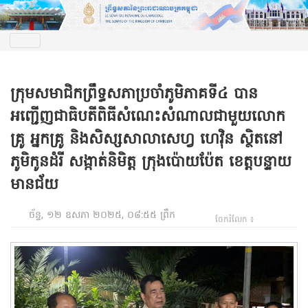
ក្រុមសមាជិកព្រឹទ្ធសភាប្រចាំភូមិភាគទី៤ បាន
អញ្ជើញជាធិបតីពិធីសំណេះសំណាលជាមួយលោក
គ្រូ អ្នកគ្រូ និងសិស្សសាលាសេហ្វ ហេវ៉ិន ស្ថិតនៅ
ភូមិកូនដំរី សង្កាត់និមិត្ត ក្រុងប៉ោយប៉ែត ខេត្តបន្ទាយ
មានជ័យ
ច័ន្ទ, ១២ ឧសភា ២០២៥, ០៨:៥៥ ព្រឹក
ចែករំលែក ៖