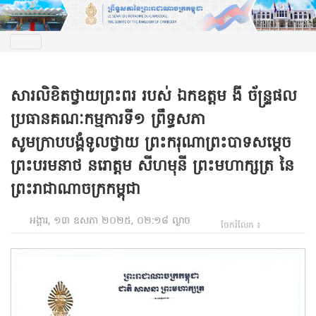
សារលិខិតថ្វាយព្រះពរ របស់ ឯកឧត្តម ងី ច័ន្ទ្រផល
ប្រធានគណៈកម្មការទី១ ព្រឹទ្ធសភា
សូមក្រាបបង្គំទូលថ្វាយ ព្រះករុណាព្រះបាទសម្តេច
ព្រះបរមនាថ នរោត្តម សីហមុនី ព្រះមហាក្សត្រ នៃ
ព្រះរាជាណាចក្រកម្ពុជា
អង្គារ, ១៣ ឧសភា ២០២៥, ០២:១៨ ល្ងាច
ចែករំលែក ៖