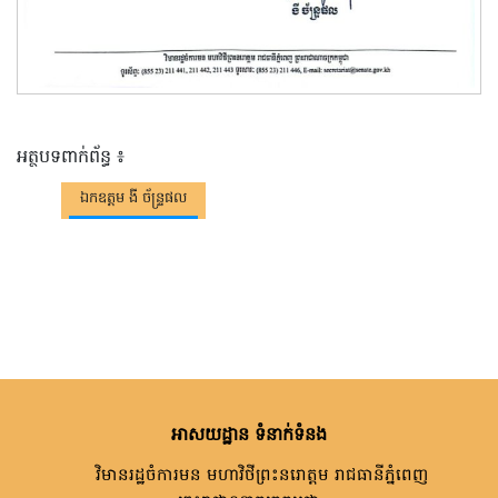
អត្ថបទពាក់ព័ន្ធ ៖
ឯកឧត្តម ងី ច័ន្រ្ទផល
អាសយដ្ឋាន ទំនាក់ទំនង
វិមានរដ្ឋចំការមន មហាវិថីព្រះនរោត្តម រាជធានីភ្នំពេញ