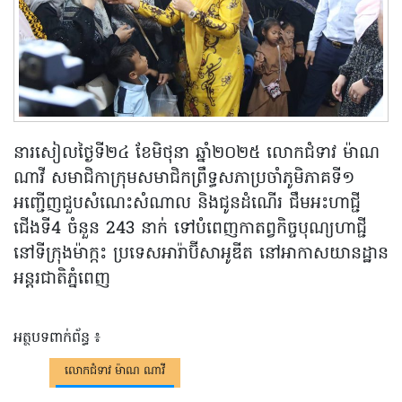
នារសៀលថ្ងៃទី២៤ ខែមិថុនា ឆ្នាំ២០២៥ លោកជំទាវ ម៉ាណ
ណាវី សមាជិកាក្រុមសមាជិកព្រឹទ្ធសភាប្រចាំភូមិភាគទី១
អញ្ជើញជួបសំណេះសំណាល និងជូនដំណើរ ជឹមអះហាជ្ជី
ជើងទី4 ចំនួន 243 នាក់ ទៅបំពេញកាតព្វកិច្ចបុណ្យហាជ្ជី
នៅទីក្រុងម៉ាក្កះ ប្រទេសអារ៉ាប៊ីសាអូឌីត នៅអាកាសយានដ្ឋាន
អន្តរជាតិភ្នំពេញ
អត្ថបទពាក់ព័ន្ធ ៖
លោកជំទាវ ម៉ាណ ណាវី