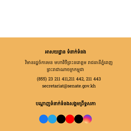
អាសយដ្ឋាន ទំនាក់ទំនង
វិមានរដ្ឋចំការមន មហាវិថីព្រះនរោត្តម រាជធានីភ្នំពេញ
ព្រះរាជាណាចក្រកម្ពុជា
(855) 23 211 411,211 442, 211 443
secretariat@senate.gov.kh
បណ្តាញទំនាក់ទំនងសង្គមព្រឹទ្ធសភា