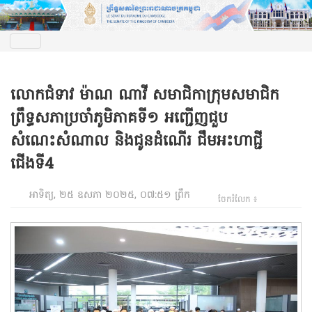
លោកជំទាវ ម៉ាណ ណាវី សមាជិកាក្រុមសមាជិក
ព្រឹទ្ធសភាប្រចាំភូមិភាគទី១ អញ្ជើញជួប
សំណេះសំណាល និងជូនដំណើរ ជឹមអះហាជ្ជី
ជើងទី4
អាទិត្យ, ២៥ ឧសភា ២០២៥, ០៧:៥១ ព្រឹក
ចែករំលែក ៖