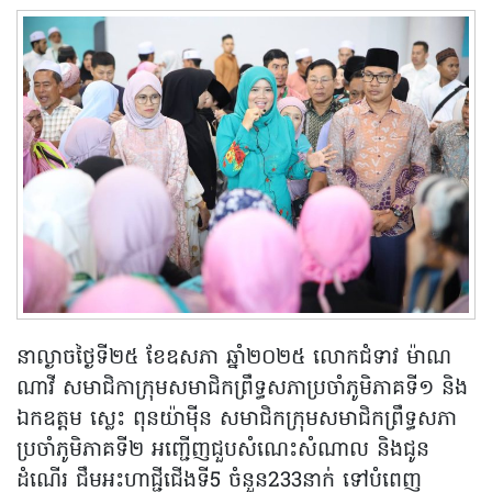
នាល្ងាចថ្ងៃទី២៥ ខែឧសភា ឆ្នាំ២០២៥ លោកជំទាវ ម៉ាណ
ណាវី សមាជិកាក្រុមសមាជិកព្រឹទ្ធសភាប្រចាំភូមិភាគទី១ និង
ឯកឧត្តម ស្លេះ ពុនយ៉ាម៉ីន សមាជិកក្រុមសមាជិកព្រឹទ្ធសភា
ប្រចាំភូមិភាគទី២ អញ្ជើញជួបសំណេះសំណាល និងជូន
ដំណើរ ជឹមអះហាជ្ជីជើងទី5 ចំនួន233នាក់ ទៅបំពេញ