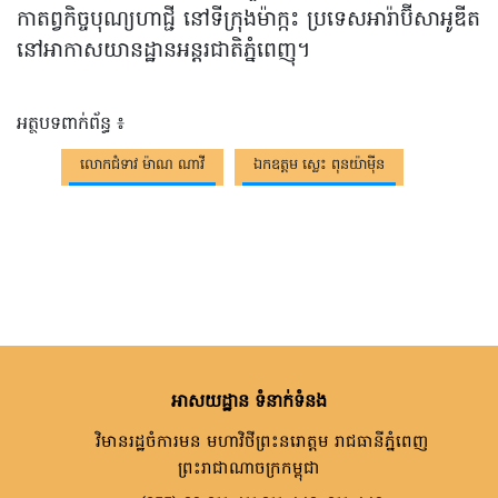
កាតព្វកិច្ចបុណ្យហាជ្ជី នៅទីក្រុងម៉ាក្កះ ប្រទេសអារ៉ាប៊ីសាអូឌីត
នៅអាកាសយានដ្ឋានអន្តរជាតិភ្នំពេញុ។
អត្ថបទពាក់ព័ន្ធ ៖
លោកជំទាវ ម៉ាណ ណាវី
ឯកឧត្តម ស្លេះ ពុនយ៉ាមុីន
អាសយដ្ឋាន ទំនាក់ទំនង
វិមានរដ្ឋចំការមន មហាវិថីព្រះនរោត្តម រាជធានីភ្នំពេញ
ព្រះរាជាណាចក្រកម្ពុជា