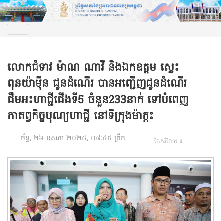
លោកជំទាវ ម៉ាណ ណាវី និងឯកឧត្តម ស្លេះ
ពុនយ៉ាម៉ីន ជូនដំណើរ បានអញ្ជើញជូនដំណើរ
ជឹមអះហាជ្ជីជើងទី5 ចំនួន233នាក់ ទៅបំពេញ
កាតព្វកិច្ចបុណ្យហាជ្ជី នៅទីក្រុងម៉ាក្កះ
ច័ន្ទ, ២៦ ឧសភា ២០២៥, ០៨:៤៥ ព្រឹក
ចែករំលែក ៖