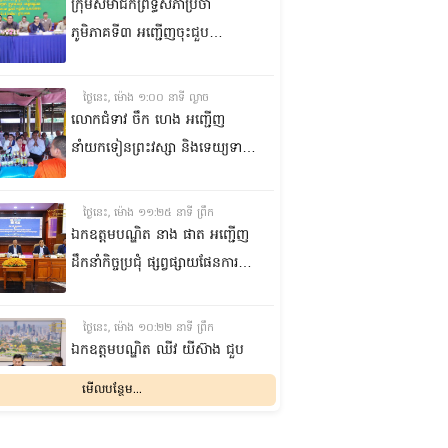
ក្រុមសមាជិកព្រឹទ្ធសភាប្រចាំ
ភូមិភាគទី៣ អញ្ជើញចុះជួប
សំណេះសំណាលជាមួយក្រុមប្រឹក្សា
សង្កាត់ ស្មៀនសង្កាត់ និងនាយប៉ុស្តិ៍
ថ្ងៃនេះ, ម៉ោង ១:០០ នាទី ល្ងាច
នគរបាលរដ្ឋបាលសង្កាត់ នៅក្រុងតា
លោកជំទាវ ចឹក ហេង អញ្ជើញ
ខ្មៅ ខេត្តកណ្តាល
នាំយកទៀនព្រះវស្សា និងទេយ្យទាន
ព្រមទាំងថវិកា ប្រគេនដល់ព្រះ
សង្ឃគង់ចាំព្រះវស្សា នៅវត្តទេពនិមិត្ត
ថ្ងៃនេះ, ម៉ោង ១១:២៥ នាទី ព្រឹក
ក្នុងស្រុកឆែប ខេត្តព្រះវិហារ
ឯកឧត្តមបណ្ឌិត នាង ផាត អញ្ជើញ
ដឹកនាំកិច្ចប្រជុំ ផ្សព្វផ្សាយផែនការ
ការពារសន្តិសុខ សណ្តាប់ធ្នាប់ ក្នុង
ឱកាសរៀបចំសន្និសីទ ISC-2
ថ្ងៃនេះ, ម៉ោង ១០:២២ នាទី ព្រឹក
ឯកឧត្តមបណ្ឌិត ឈីវ យីស៊ាង ជួប
ពិភាក្សាការងារជាមួយតំណាងក្រុម
មើលបន្ថែម...
ហ៊ុន Minebea Cambodia
ថ្ងៃនេះ, ម៉ោង ៩:២៤ នាទី ព្រឹក