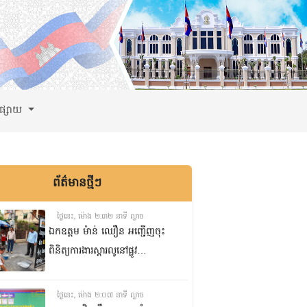
ពផ្សាយ
ព័ត៌មានថ្មីៗ
ថ្ងៃនេះ, ម៉ោង ២:៣២ នាទី ល្ងាច
ឯកឧត្តម ម៉ាន់ ឈឿន អញ្ជើញចុះ
ពិនិត្យការងារស្តារលូនៅផ្លូវ
លេខ១៥០ ក្នុងសង្កាត់ទឹកល្អក់ទី២
ខណ្ឌទួលគោក រាជធានីភ្នំពេញ
ថ្ងៃនេះ, ម៉ោង ២:០៧ នាទី ល្ងាច