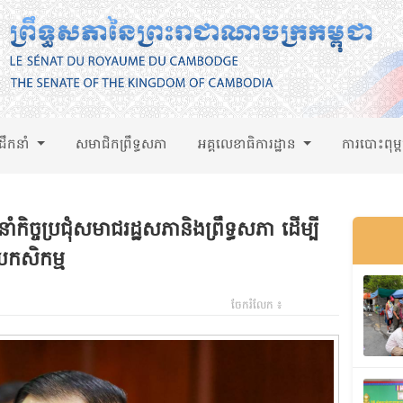
់ដឹកនាំ
សមាជិកព្រឹទ្ធសភា
អគ្គលេខាធិការដ្ឋាន
ការបោះពុម្
កិច្ចប្រជុំសមាជរដ្ឋសភានិងព្រឹទ្ធសភា ដើម្បី
័យកសិកម្ម
ចែករំលែក ៖