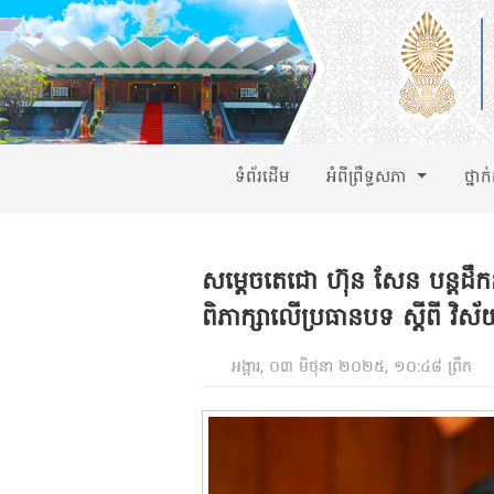
ទំព័រដើម
អំពីព្រឹទ្ធសភា
ថ្នាក
សម្តេចតេជោ ហ៊ុន សែន បន្តដឹកនាំ
ពិភាក្សាលើប្រធានបទ ស្តីពី វិស
អង្គារ, ០៣ មិថុនា ២០២៥, ១០:៤៨ ព្រឹក