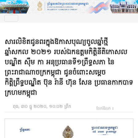
សារលិខិតជូនពរក្នុងឱកាសបុណ្យចូលឆ្នាំថ្មី
ឆ្នាំសកល ២០២១ របស់ឯកឧត្តមកិត្តិនីតិកោសល
បណ្ឌិត ស៊ឹម កា អនុប្រធានទី១ព្រឹទ្ធសភា នៃ
ព្រះរាជាណាចក្រកម្ពុជា ជូនចំពោះសម្តេច
កិត្តិព្រឹទ្ធបណ្ឌិត ប៊ុន រ៉ានី ហ៊ុន សែន ប្រធានកាកបាទ
ក្រហមកម្ពុជា
ពុធ, ៣០ ធ្នូ ២០២០, ១០:០២ ព្រឹក
ចែករំលែក ៖