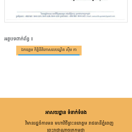
អត្ថបទពាក់ព័ន្ធ ៖
ឯកឧត្តម កិត្តិនីតិកោសលបណ្ឌិត ស៊ឹម កា
អាសយដ្ឋាន ទំនាក់ទំនង
វិមានរដ្ឋចំការមន មហាវិថីព្រះនរោត្តម រាជធានីភ្នំពេញ
ព្រះរាជាណាចក្រកម្ពុជា