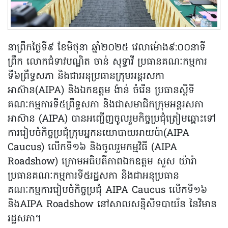
នាព្រឹកថ្ងៃទី៩ ខែមិថុនា ឆ្នាំ២០២៥ វេលាម៉ោង៩:០០នាទី
ព្រឹក លោកជំទាវបណ្ឌិត ចាន់ សុទ្ធាវី ប្រធានគណៈកម្មការ
ទី៦ព្រឹទ្ធសភា និងជាអនុប្រធានក្រុមអន្តរសភា
អាស៊ាន(AIPA) និងឯកឧត្តម ង៉ាន់ ចំរើន ប្រធានស្តីទី
គណៈកម្មការទី៥ព្រឹទ្ធសភា និងជាសមាជិកក្រុមអន្តរសភា
អាស៊ាន (AIPA) បានអញ្ជើញចូលរួមកិច្ចប្រជុំត្រៀមឆ្ពោះទៅ
ការរៀបចំកិច្ចប្រជុំក្រុមអ្នកនយោបាយអាយប៉ា(AIPA
Caucus) លើកទី១៦ និងចូលរួមកម្មវិធី (AIPA
Roadshow) ក្រោមអធិបតីភាពឯកឧត្តម សួស យ៉ារ៉ា
ប្រធានគណៈកម្មការទី៥រដ្ឋសភា និងជាអនុប្រធាន
គណៈកម្មការរៀបចំកិច្ចប្រជុំ AIPA Caucus លើកទី១៦
និងAIPA Roadshow នៅសាលសន្និសីទបាយ័ន នៃវិមាន
រដ្ឋសភា។