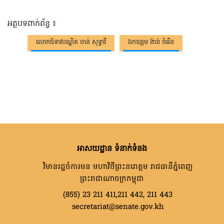
អត្ថបទពាក់ព័ន្ធ ៖
លោកជំទាវបណ្ឌិត ចាន់ សុទ្ធាវី
ឯកឧត្តម ង៉ាន់ ចំរើន
អាសយដ្ឋាន ទំនាក់ទំនង
វិមានរដ្ឋចំការមន មហាវិថីព្រះនរោត្តម រាជធានីភ្នំពេញ
ព្រះរាជាណាចក្រកម្ពុជា
(855) 23 211 411,211 442, 211 443
secretariat@senate.gov.kh