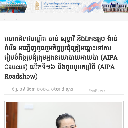
លោកជំទាវបណ្ឌិត ចាន់ សុទ្ធាវី និងឯកឧត្តម ង៉ាន់
ចំរើន អញ្ជើញចូលរួមកិច្ចប្រជុំត្រៀមឆ្ពោះទៅការ
រៀបចំកិច្ចប្រជុំក្រុមអ្នកនយោបាយអាយប៉ា (AIPA
Caucus) លើកទី១៦ និងចូលរួមកម្មវិធី (AIPA
Roadshow)
ច័ន្ទ, ០៩ មិថុនា ២០២៥, ០២:៣៨ ល្ងាច
ចែករំលែក ៖