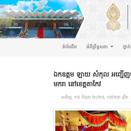
ទំព័រដើម
អំពីព្រឹទ្ធសភា
ថ្នាក
ឯកឧត្តម ឡាយ សំកុល អញ្ជើញចូលរ
មករា នៅខេត្តតាកែវ
អាទិត្យ, ១៥ មិថុនា ២០២៥, ០៧:២៣ ព្រឹក