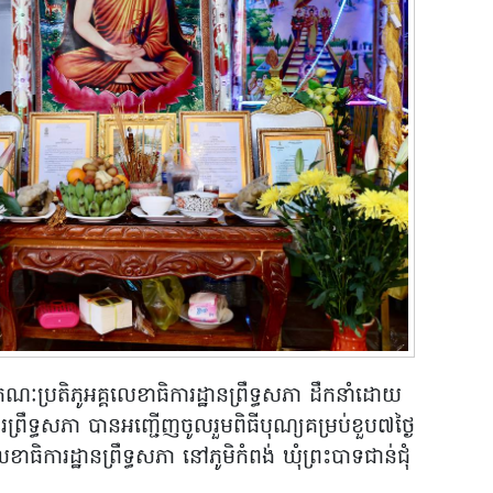
 គណៈប្រតិភូអគ្គលេខាធិការដ្ឋានព្រឹទ្ធសភា ដឹកនាំដោយ
រឹទ្ធសភា បានអញ្ជើញចូលរួមពិធីបុណ្យគម្រប់ខួប៧ថ្ងៃ
េខាធិការដ្ឋានព្រឹទ្ធសភា នៅភូមិកំពង់ ឃុំព្រះបាទជាន់ជុំ