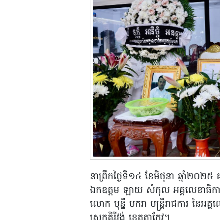
នាព្រឹកថ្ងៃទី១៤ ខែមិថុនា ឆ្នាំ២០២៥
ឯកឧត្តម ឡាយ សំកុល អគ្គលេខាធិការព្
លោក មុន្នី មករា មន្ត្រីរាជការ នៃអគ្គល
ស្រុកគិរីវង់ ខេត្តតាកែវ។