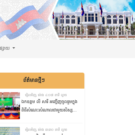
ពផ្សាយ
ព័ត៌មានថ្មីៗ
ម្សិលមិញ, ម៉ោង ៤:០៧ នាទី ល្ងាច
ឯកឧត្តម លី សារី អញ្ជើញចូលរួមក្នុង
ពិធីសំណេះសំណាលជាមួយសិស្ស
ត្រៀមប្រឡងសញ្ញាបត្រមធ្យមសិក្សា
ទុតិយភូមិ២០២៥-២០២៦
ម្សិលមិញ, ម៉ោង ៣:៣០ នាទី ល្ងាច