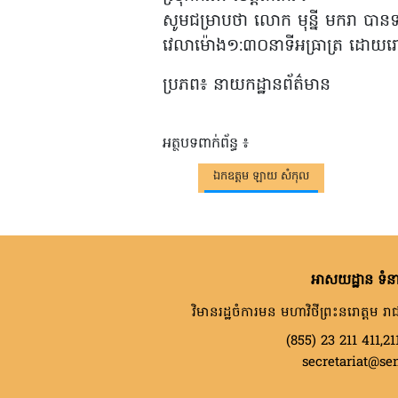
សូមជម្រាបថា លោក មុន្នី មករា បាន
វេលាម៉ោង១:៣០នាទីអធ្រាត្រ ដោយ
ប្រភព៖ នាយកដ្ឋានព័ត៌មាន
អត្ថបទពាក់ព័ន្ធ ៖
ឯកឧត្តម ឡាយ សំកុល
អាសយដ្ឋាន ទំនា
វិមានរដ្ឋចំការមន មហាវិថីព្រះនរោត្តម រាជ
(855) 23 211 411,21
secretariat@se