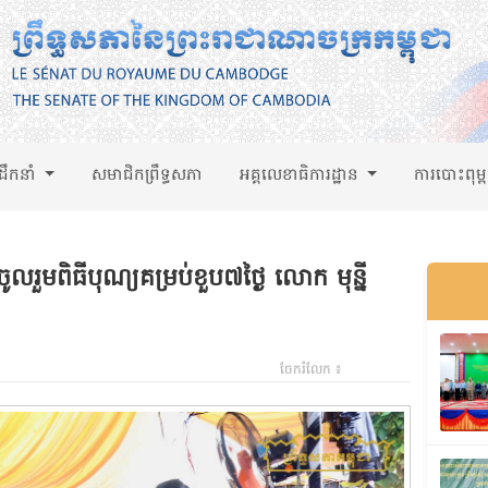
់ដឹកនាំ
សមាជិកព្រឹទ្ធសភា
អគ្គលេខាធិការដ្ឋាន
ការបោះពុម្
ួមពិធីបុណ្យគម្រប់ខួប៧ថ្ងៃ លោក មុន្នី
ចែករំលែក ៖