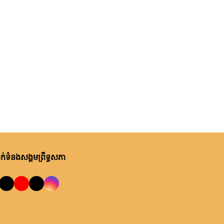
់ទំនងសង្គមព្រឹទ្ធសភា