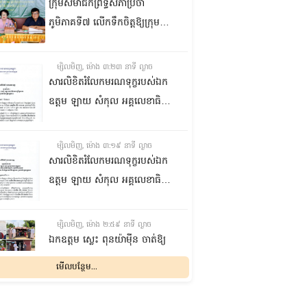
ក្រុមសមាជិកព្រឹទ្ធសភាប្រចាំ
ភូមិភាគទី៧ លើកទឹកចិត្តឱ្យក្រុម
ប្រឹក្សាឃុំក្នុងស្រុកជលគិរី រួមគ្នាបន្ត
បង្ករបង្កើនផលកសិកម្មបន្ថែមពីលើ
ម្សិលមិញ, ម៉ោង ៣:២៣ នាទី ល្ងាច
មុខរបបសព្វថ្ងៃ ដើម្បីឱ្យប្រជាពលរដ្ឋ
សារលិខិតរំលែកមរណទុក្ខរបស់ឯក
មានជីវភាពធូរធារ
ឧត្តម ឡាយ សំកុល អគ្គលេខាធិការ
ព្រឹទ្ធសភា ជូន ឯកឧត្តម ឡោក
ឆាយ អគ្គលេខាធិការរងព្រឹទ្ធសភា
ម្សិលមិញ, ម៉ោង ៣:១៩ នាទី ល្ងាច
ព្រមទាំងក្រុមគ្រួសារ ចំពោះមរណ
សារលិខិតរំលែកមរណទុក្ខរបស់ឯក
ភាព ឧបាសិកា លឹម អេងលាន ត្រូវ
ឧត្តម ឡាយ សំកុល អគ្គលេខាធិការ
ជាបងស្រីបង្កើតរបស់ឯកឧត្តម បាន
ព្រឹទ្ធសភា គោរពជូន លោកជំទាវ
ទទួលមរណភាព នៅថ្ងៃទី៥ ខែសីហា
ឡោក ខេង ប្រធានគណៈកម្មការ
ម្សិលមិញ, ម៉ោង ២:៥៩ នាទី ល្ងាច
ឆ្នាំ២០២៦ វេលាម៉ោង១:៥០នាទី
សុខាភិបាល សង្គមកិច្ច អតីត
ឯកឧត្តម ស្លេះ ពុនយ៉ាម៉ីន ចាត់ឱ្យ
រំលងអធ្រាត្រ ក្នុងជន្មាយុ៨១ឆ្នាំ
យុទ្ធជន យុវនីតិសម្បទា ការងារ
ក្រុមការងារនាំយកកញ្ចប់
មើលបន្ថែម...
ដោយរោគាពាធ នៅប្រទេសបារាំង
បណ្តុះបណ្តាលវិជ្ជាជីវៈ និងកិច្ចការនារី
អាហារចែកជូនបងប្អូនប្រជាពលរដ្ឋ
នៃរដ្ឋសភា ព្រមទាំងក្រុមគ្រួសារ
ម្សិលមិញ, ម៉ោង ២:៣២ នាទី ល្ងាច