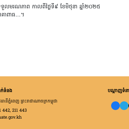
ទទួលមរណភាព កាលពីថ្ងៃទី៩ ខែមិថុនា ឆ្នាំ២០២៥
រោគាពាធ…។
ក់ទំនង
បណ្តាញទំនាក
ធានីភ្នំពេញ ព្រះរាជាណាចក្រកម្ពុជា
1 442, 211 443
nate.gov.kh