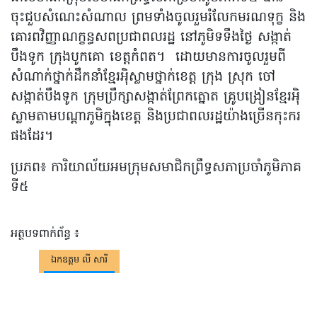
ចុះជួបសំណេះសំណាល​ ព្រមទាំងចូលរួមរំលែកមរណទុក្ខ និង
គោរពវិញ្ញាណក្ខន្ធសពប្រជាពលរដ្ឋ​ នៅភូមិទទឹងថ្ងៃ​ សង្កាត់​
បឹងទូក​ ក្រុងបូកគោ​ ខេត្តកំពត។ ​ ដោយមានការចូលរួមពី
សំណាក់ថ្នាក់ដឹកនាំខ្មែរអ៉ិស្លាមថ្នាក់ខេត្ត ក្រុង​ ស្រុក​ ចៅ
សង្កាត់បឹងទូក ក្រុមប្រឹក្សាសង្កាត់ព្រែកត្នោត​ គ្រូបង្រៀនខ្មែរអ៉ិ
ស្លាមតាមបណ្តាភូមិក្នុងខេត្ត​ និងប្រជាពលរដ្ឋយ៉ាងច្រើនកុះករ
ផងដែរ។
ប្រភព​៖​ ការិយាល័យ​អម​ក្រុម​សមាជិក​ព្រឹទ្ធសភា​ប្រចាំ​ភូមិ​ភាគ​
ទី​៥
អត្ថបទពាក់ព័ន្ធ ៖
ឯកឧត្តម លី សារី