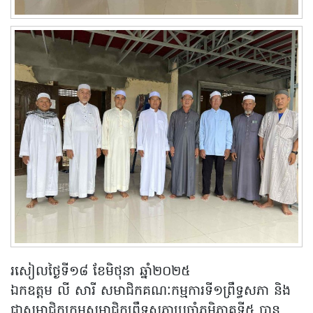
រសៀលថ្ងៃទី១៨ ខែមិថុនា​ ឆ្នាំ២០២៥
ឯកឧត្តម លី សារី សមាជិកគណៈកម្មការទី១ព្រឹទ្ធសភា​ និង
ជាសមាជិកក្រុមសមាជិកព្រឹទ្ធសភាប្រចាំភូមិភាគទី៥ បាន