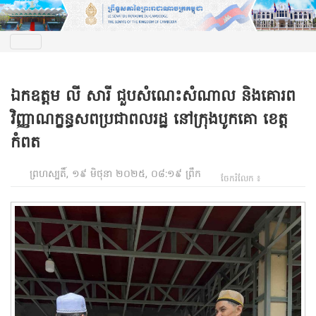
ឯកឧត្តម លី សារី ជួបសំណេះសំណាល និងគោរព
វិញ្ញាណក្ខន្ធសពប្រជាពលរដ្ឋ​ នៅក្រុងបូកគោ​ ខេត្ត
កំពត
ព្រហស្បតិ៍, ១៩ មិថុនា ២០២៥, ០៨:១៩ ព្រឹក
ចែករំលែក ៖