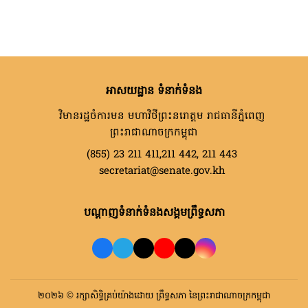
អាសយដ្ឋាន ទំនាក់ទំនង
វិមានរដ្ឋចំការមន មហាវិថីព្រះនរោត្តម រាជធានីភ្នំពេញ
ព្រះរាជាណាចក្រកម្ពុជា
(855) 23 211 411,211 442, 211 443
secretariat@senate.gov.kh
បណ្តាញទំនាក់ទំនងសង្គមព្រឹទ្ធសភា
២០២៦ © រក្សាសិទ្ធិគ្រប់យ៉ាងដោយ ព្រឹទ្ធសភា នៃព្រះរាជាណាចក្រកម្ពុជា