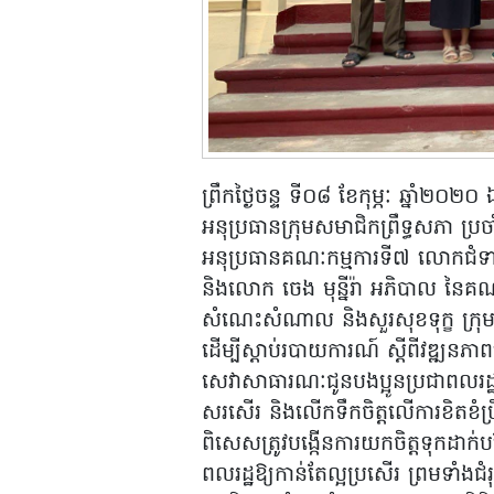
ព្រឹកថ្ងៃចន្ទ ទី០៨ ខែកុម្ភៈ ឆ្នាំ២
អនុប្រធានក្រុមសមាជិកព្រឹទ្ធសភា ប
អនុប្រធានគណៈកម្មការទី៧ លោកជំទាវ 
និងលោក ចេង មុន្នីរ៉ា អភិបាល នៃគ
សំណេះសំណាល និងសួរសុខទុក្ខ ក្រុមប្រឹ
ដើម្បីស្តាប់របាយការណ៍ ស្តីពីវឌ្ឍនភា
សេវាសាធារណៈជូនបងប្អូនប្រជាពលរដ្ឋ
សរសើរ និងលើកទឹកចិត្តលើការខិតខំប្រឹង
ពិសេសត្រូវបង្កើនការយកចិត្តទុកដាក់
ពលរដ្ឋឱ្យកាន់តែល្អប្រសើរ ព្រមទាំង