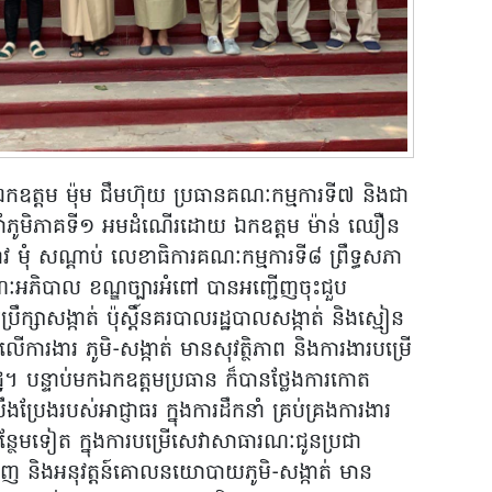
០២០ ឯកឧត្តម ម៉ុម ជឹមហ៊ុយ ប្រធានគណៈកម្មការទី៧ និងជា
្រចាំភូមិភាគទី១ អមដំណើរដោយ ឯកឧត្តម ម៉ាន់ ឈឿន
មុំ សណ្តាប់ លេខាធិការគណៈកម្មការទី៨ ព្រឹទ្ធសភា
ណៈអភិបាល ខណ្ឌច្បារអំពៅ បានអញ្ជើញចុះជួប
ក្សាសង្កាត់ ប៉ុស្តិ៍នគរបាលរដ្ឋបាលសង្កាត់ និងស្មៀន
ពលើការងារ ភូមិ-សង្កាត់ មានសុវត្ថិភាព និងការងារបម្រើ
។ បន្ទាប់មកឯកឧត្តមប្រធាន ក៏បានថ្លែងការកោត
ប្រែងរបស់អាជ្ញាធរ ក្នុងការដឹកនាំ គ្រប់គ្រងការងារ
បន្ថែមទៀត ក្នុងការបម្រើសេវាសាធារណៈជូនប្រជា
ជំរុញ និងអនុវត្តន៍គោលនយោបាយភូមិ-សង្កាត់ មាន