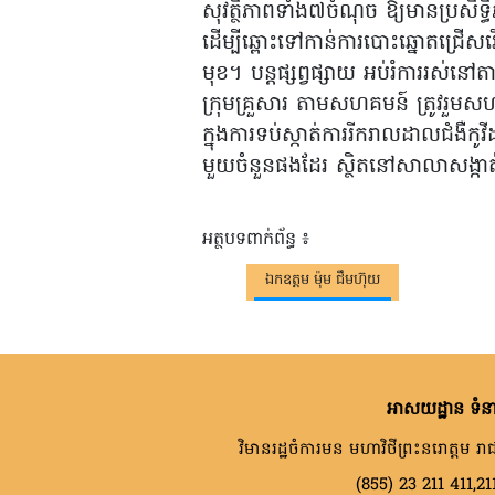
សុវត្ថិភាពទាំង៧ចំណុច ឱ្យមានប្រសិទ្ធិ
ដើម្បីឆ្ពោះទៅកាន់ការបោះឆ្នោតជ្រើសរ
មុខ។ បន្តផ្សព្វផ្សាយ អប់រំការរស់នៅតាម
ក្រុមគ្រួសារ តាមសហគមន៍ ត្រូវរួមសហ
ក្នុងការទប់ស្កាត់ការរីករាលដាលជំងឺ
មួយចំនួនផងដែរ ស្ថិតនៅសាលាសង្កាត់វ
អត្ថបទពាក់ព័ន្ធ ៖
ឯកឧត្តម ម៉ុម ជឹមហ៊ុយ
អាសយដ្ឋាន ទំនា
វិមានរដ្ឋចំការមន មហាវិថីព្រះនរោត្តម រាជ
(855) 23 211 411,21