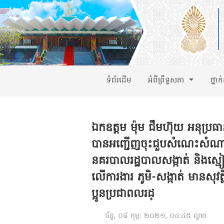
ទំព័រដើម
អំពីព្រឹទ្ធសភា
ថ្នាក
ឯកឧត្តម ម៉ុម ជឹមហ៊ុយ អនុប្រធា
បានអញ្ជើញចុះជួបសំណេះសំណាល និងស
នគរបាលរដ្ឋបាលសង្កាត់ និងស្មៀន
លើការងារ ភូមិ-សង្កាត់ មានសុ
ប្អូនប្រជាពលរដ្
ច័ន្ទ, ០៨ កុម្ភៈ ២០២១, ០៤:៤៥ ល្ងាច