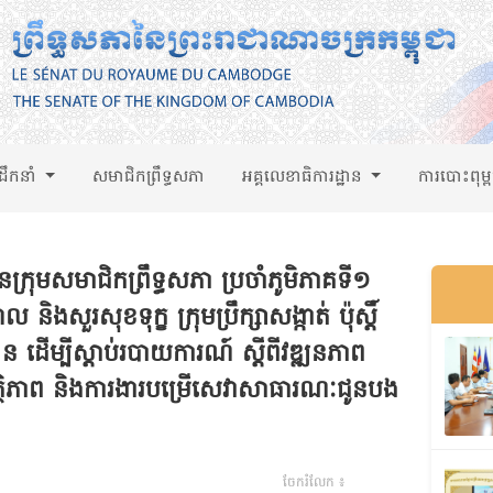
់ដឹកនាំ
សមាជិកព្រឹទ្ធសភា
អគ្គលេខាធិការដ្ឋាន
ការបោះពុម្
នក្រុមសមាជិកព្រឹទ្ធសភា ប្រចាំភូមិភាគទី១
ួរសុខទុក្ខ ក្រុមប្រឹក្សាសង្កាត់ ប៉ុស្តិ៍
 ដើម្បីស្តាប់របាយការណ៍ ស្តីពីវឌ្ឍនភាព
វត្ថិភាព និងការងារបម្រើសេវាសាធារណៈជូនបង
ចែករំលែក ៖