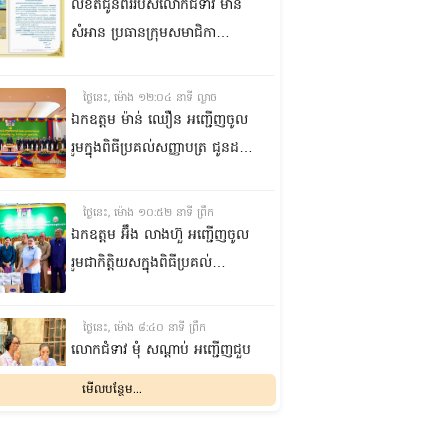
លិខិតជូនពររបស់លោកជំទាវ មាន
សំអាន ប្រធានក្រុម​សមាជិកា
ព្រឹទ្ធសភា​ គោរពជូន លោកជំទាវ
ឃួន ឃុនឌី លេខាធិការក្រុម
ថ្ងៃនេះ, ម៉ោង ១២:០៤ នាទី ល្ងាច
សមាជិកាព្រឹទ្ធសភា ក្នុងឱកាស
ឯកឧត្តម ម៉ាន់ ឈឿន អញ្ជើញចូល
ប្រកបដោយសិរីមង្គល នៃថ្ងៃចម្រើន
រួមក្នុងពិធីប្រគល់សញ្ញាបត្រ ជូនដល់
អាយុវឌ្ឍនមង្គលរបស់ លោកជំទាវ
និស្សិតជ័យលាភី និងសម្ពោធអគារ
លេខាធិការក្រុមសមាជិកាព្រឹទ្ធសភា
សិក្សា នៃសាកលវិទ្យាល័យភូមិន្ទនីតិ
ថ្ងៃនេះ, ម៉ោង ១០:៥២ នាទី ព្រឹក
សាស្ត្រ និងវិទ្យាស្ត្រសេដ្ឋកិច្ច
ឯកឧត្តម អ‍៊ឹង លាងហ៊ួ អញ្ជើញចូល
រួមជាកិត្តិយសក្នុងពិធីប្រគល់
ឧបករណ៍ផលិតអុកស៊ីសែន
និងអាល់កុល ជូនដល់មន្ទីរពេទ្យ
ថ្ងៃនេះ, ម៉ោង ៨:៤០ នាទី ព្រឹក
បង្អែក និងមណ្ឌលសុខភាពមួយចំនួន
លោកជំទាវ មុំ សណ្តាប់ អញ្ជើញជួប
ក្នុងខេត្តកំពង់ឆ្នាំង
សំណេះសំណាល និងសួរសុខទុក្ខ
មើលបន្ថែម...
ជាមួយចលនានារី ក្នុងសង្កាត់ផ្សារ
ដើមថ្កូវ ខណ្ឌចំការមន រាជធានី
ម្សិលមិញ, ម៉ោង ៨:០៤ នាទី ល្ងាច