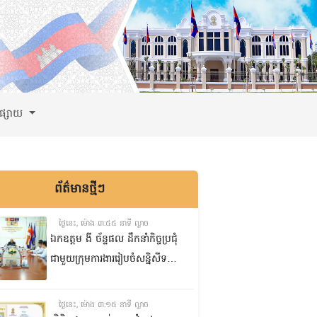
ពផ្សាយ
ព័ត៌មានថ្មីៗ
ថ្ងៃនេះ, ម៉ោង ៣:៥៥ នាទី ល្ងាច
ឯកឧត្តម ងី ច័ន្ទផល ដឹកនាំកិច្ចប្រជុំ
ជាមួយក្រុមការងាររៀបចំសន្និសីទ
ISC-2 ដើម្បីពិនិត្យវឌ្ឍនភាពការងារ
ដែលបាននិងកំពុងអនុវត្ត
ថ្ងៃនេះ, ម៉ោង ៣:១៥ នាទី ល្ងាច