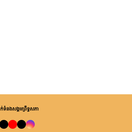
ក្រោម សង្កាត់សំបួរមាស ក្រុង
ម្សិលមិញ, ម៉ោង ១:៤០ នាទី ល្ងាច
កំពង់ចាម
ក្រុមសមាជិកព្រឹទ្ធសភាប្រចាំ
ភូមិភាគទី៣ អញ្ជើញចុះពង្រឹងមុខងារ
តំណាងរបស់ខ្លួន ការពារសិទ្ធិ
និងផលប្រយោជន៍ជូនក្រុមប្រឹក្សាឃុំ
ម្សិលមិញ, ម៉ោង ១:៣៧ នាទី ល្ងាច
និងប្រជាពលរដ្ឋនៅស្រុកកណ្តាល
ឯកឧត្តម ឈួន ឆាម៖ ការរួមគ្នាដោះ
ស្ទឹង ខេត្តកណ្តាល
ស្រាយបញ្ហាមូលដ្ឋាន និងពង្រឹងការ
ផ្តល់សេវាសាធារណៈ គឺជាកត្តាសំខាន់
ក្នុងការលើកកម្ពស់ជីវភាពប្រជា
ពលរដ្ឋ
់ទំនងសង្គមព្រឹទ្ធសភា