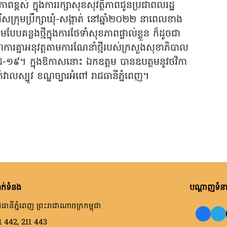
ភាពខ្ពស់ ក្នុងការរក្សាសុខសុវត្ថិភាពជូនប្រជាពលរដ្ឋ
ើសក្រុមប្រឹក្សាឃុំ-សង្កាត់ នៅឆ្នាំ២០២២ នាពេលខាង
បែបគន្លងថ្មីក្នុងការថែទាំសុខភាពផ្ទាល់ខ្លួន ក៏ដូចជា
ការគ្នាអនុវត្តតាមការណែនាំថ្មីរបស់ក្រសួងសុខាភិបាល
កូវីដ-១៩។ ក្នុងឱកាសនោះ ឯកឧត្តម បានឧបត្ថមនូវថវិកា
ាលស្បូវ ខណ្ឌច្បារអំពៅ រាជធានីភ្នំពេញ។
ក់ទំនង
បណ្តាញទំនាក
ធានីភ្នំពេញ ព្រះរាជាណាចក្រកម្ពុជា
1 442, 211 443