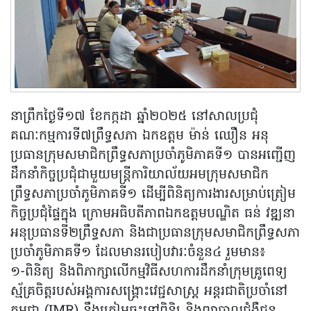
នាព្រឹកថ្ងៃទី១៧ ខែកក្កដា ឆ្នាំ២០២៥ នៅសាលប្រជុំ
គណៈកម្មការទី៧ព្រឹទ្ធសភា ឯកឧត្តម ម៉ាន់ ឈឿន អនុ
ប្រធានក្រុមសមាជិកព្រឹទ្ធសភាប្រចាំភូមិភាគទី១ បានអញ្ជើញ
ដឹកនាំកិច្ចប្រជុំជាមួយមន្រ្តីការិយាល័យអមក្រុមសមាជិក
ព្រឹទ្ធសភាប្រចាំភូមិភាគទី១ ដើម្បីពិនិត្យការងារសម្រាប់ត្រៀម
កិច្ចប្រជុំផ្ទៃក្នុង ក្រោមអធិបតីភាពឯកឧត្តមបណ្ឌិត ធន់ វឌ្ឍនា
អនុប្រធានទី២ព្រឹទ្ធសភា និងជាប្រធានក្រុមសមាជិកព្រឹទ្ធសភា
ប្រចាំភូមិភាគទី១ ដែលមានរបៀបវារៈចំនួន៤ រួមមាន៖
១-ពិនិត្យ និងពិភាក្សាលើកម្មវិធីសហការដឹកនាំក្រុមគ្រូពេទ្យ
ស្ម័គ្រចិត្តរបស់អង្គការសង្គ្រោះវេជ្ជសាស្រ្ត អន្តរជាតិប្រចាំនៅ