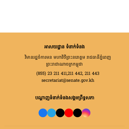
អាសយដ្ឋាន ទំនាក់ទំនង
វិមានរដ្ឋចំការមន មហាវិថីព្រះនរោត្តម រាជធានីភ្នំពេញ
ព្រះរាជាណាចក្រកម្ពុជា
(855) 23 211 411,211 442, 211 443
secretariat@senate.gov.kh
បណ្តាញទំនាក់ទំនងសង្គមព្រឹទ្ធសភា