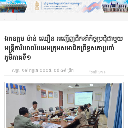
ឯកឧត្តម ម៉ាន់ ឈឿន អញ្ជើញដឹកនាំកិច្ចប្រជុំជាមួយ
មន្ត្រីការិយាល័យអមក្រុមសមាជិកព្រឹទ្ធសភាប្រចាំ
ភូមិភាគទី១
សុក្រ, ១៨ កក្កដា ២០២៥, ០៩:៤៨ ព្រឹក
ចែករំលែក ៖