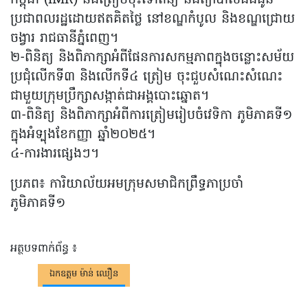
កម្ពុជា (IMR) នឹងត្រៀមចុះទៅពិនិ្យ និងព្យាបាលជំងឺជូន
ប្រជាពលរដ្ឋដោយឥតគិតថ្លៃ នៅខណ្ឌកំបូល និងខណ្ឌជ្រោយ
ចង្វារ រាជធានីភ្នំពេញ។
២-ពិនិត្យ និងពិភាក្សាអំពីផែនការសកម្មភាពក្នុងចន្លោះសម័យ
ប្រជុំលើកទី៣ និងលើកទី៤ ត្រៀម ចុះជួបសំណេះសំណេះ
ជាមួយក្រុមប្រឹក្សាសង្កាត់ជាអង្គបោះឆ្នោត។
៣-ពិនិត្យ និងពិភាក្សាអំពីការត្រៀមរៀបចំវេទិកា ភូមិភាគទី១
ក្នុងអំទ្បុងខែកញ្ញា ឆ្នាំ២០២៥។
៤-ការងារផ្សេងៗ។
ប្រភព៖ ការិយាល័យអមក្រុមសមាជិកព្រឹទ្ធភាប្រចាំ
ភូមិភាគទី១
អត្ថបទពាក់ព័ន្ធ ៖
ឯកឧត្តម ម៉ាន់ ឈឿន