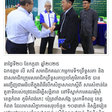
នាថ្ងៃទី២០ ខែកក្កដា ឆ្នាំ២០២៥
ឯកឧត្តម លី សារី សមាជិកគណៈកម្មការទី១ព្រឹទ្ធសភា និង
ជាសមាជិកក្រុមសមាជិកព្រឹទ្ធសភាប្រចាំភូមិភាគទី៥ បាន
អញ្ជើញជាអធិបតីក្នុងពិធីបើកសិក្ខាសាលាស្តីពី សារសំខាន់នៃ
តួនាទីរបស់យុវជនដើម្បីសន្តិភាព នៅទីស្នាក់ការគណអ៉ីម៉ាំ
ខេត្តកំពត ភូមិកំពង់កេះ ឃុំត្រពាំងសង្កែ ស្រកទឹកឈូ ខេត្ត
កំពត ដែលមានសិក្ខាកាមសរុបចំនួន ១០៣នាក់ និស្សិតរៀន