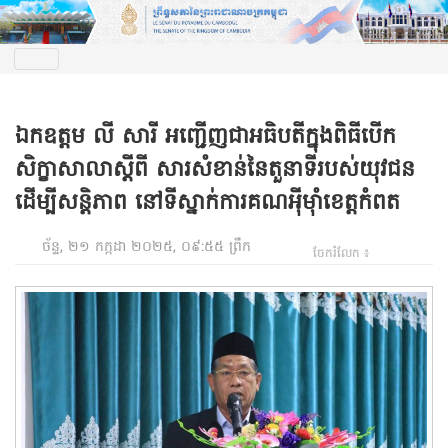
ឯកឧត្តម លី សារី អញ្ជើញជាអធិបតីក្នុងពិធីបើក
សិក្ខាសាលាស្តីពី សារសំខាន់នៃតួនាទីរបស់យុវជន
ដើម្បីសន្តិភាព នៅទីស្នាក់ការគណអ៉ីម៉ាំខេត្តកំពត
ច័ន្ទ, ២១ កក្កដា ២០២៥, ០៩:៥៥ ព្រឹក
ចែករំលែក ៖