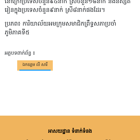
នៅក្រៅប្រទេសចំនួន៩៤នាក់ ស្រីចំនួន១៨នាក់ និងនិស្សិត
រៀនក្នុងប្រទេសចំនួន៩នាក់ ស្រី៨នាក់ផងដែរ។
ប្រភព៖ ការិយាល័យអមក្រុមសមាជិកព្រឹទ្ធសភាប្រចាំ
ភូមិភាគទី៥
អត្ថបទពាក់ព័ន្ធ ៖
ឯកឧត្តម លី សារី
អាសយដ្ឋាន ទំនាក់ទំនង