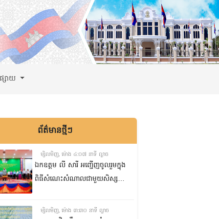
ពផ្សាយ
ព័ត៌មានថ្មីៗ
ម្សិលមិញ, ម៉ោង ៤:០៧ នាទី ល្ងាច
ឯកឧត្តម លី សារី អញ្ជើញចូលរួមក្នុង
ពិធីសំណេះសំណាលជាមួយសិស្ស
ត្រៀមប្រឡងសញ្ញាបត្រមធ្យមសិក្សា
ទុតិយភូមិ២០២៥-២០២៦
ម្សិលមិញ, ម៉ោង ៣:៣០ នាទី ល្ងាច