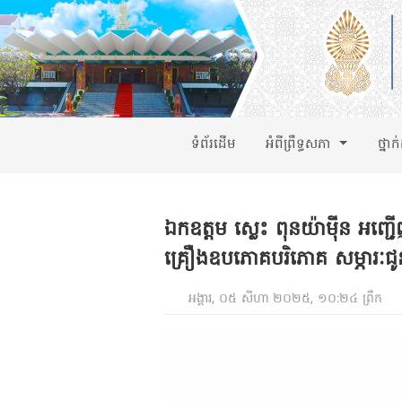
ទំព័រដើម
អំពីព្រឹទ្ធសភា
ថ្នាក
ឯកឧត្តម ស្លេះ ពុនយ៉ាមុីន អញ្
គ្រឿងឧបភោគបរិភោគ សម្ភារៈជ
អង្គារ, ០៥ សីហា ២០២៥, ១០:២៤ ព្រឹក