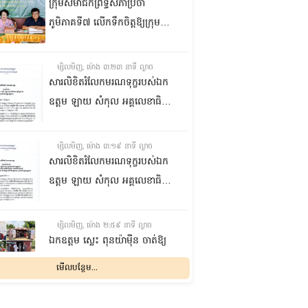
ក្រុមសមាជិកព្រឹទ្ធសភាប្រចាំ
ភូមិភាគទី៧ លើកទឹកចិត្តឱ្យក្រុម
ប្រឹក្សាឃុំក្នុងស្រុកជលគិរី រួមគ្នាបន្ត
បង្ករបង្កើនផលកសិកម្មបន្ថែមពីលើ
ម្សិលមិញ, ម៉ោង ៣:២៣ នាទី ល្ងាច
មុខរបបសព្វថ្ងៃ ដើម្បីឱ្យប្រជាពលរដ្ឋ
សារលិខិតរំលែកមរណទុក្ខរបស់ឯក
មានជីវភាពធូរធារ
ឧត្តម ឡាយ សំកុល អគ្គលេខាធិការ
ព្រឹទ្ធសភា ជូន ឯកឧត្តម ឡោក
ឆាយ អគ្គលេខាធិការរងព្រឹទ្ធសភា
ម្សិលមិញ, ម៉ោង ៣:១៩ នាទី ល្ងាច
ព្រមទាំងក្រុមគ្រួសារ ចំពោះមរណ
សារលិខិតរំលែកមរណទុក្ខរបស់ឯក
ភាព ឧបាសិកា លឹម អេងលាន ត្រូវ
ឧត្តម ឡាយ សំកុល អគ្គលេខាធិការ
ជាបងស្រីបង្កើតរបស់ឯកឧត្តម បាន
ព្រឹទ្ធសភា គោរពជូន លោកជំទាវ
ទទួលមរណភាព នៅថ្ងៃទី៥ ខែសីហា
ឡោក ខេង ប្រធានគណៈកម្មការ
ម្សិលមិញ, ម៉ោង ២:៥៩ នាទី ល្ងាច
ឆ្នាំ២០២៦ វេលាម៉ោង១:៥០នាទី
សុខាភិបាល សង្គមកិច្ច អតីត
ឯកឧត្តម ស្លេះ ពុនយ៉ាម៉ីន ចាត់ឱ្យ
រំលងអធ្រាត្រ ក្នុងជន្មាយុ៨១ឆ្នាំ
យុទ្ធជន យុវនីតិសម្បទា ការងារ
ក្រុមការងារនាំយកកញ្ចប់
មើលបន្ថែម...
ដោយរោគាពាធ នៅប្រទេសបារាំង
បណ្តុះបណ្តាលវិជ្ជាជីវៈ និងកិច្ចការនារី
អាហារចែកជូនបងប្អូនប្រជាពលរដ្ឋ
នៃរដ្ឋសភា ព្រមទាំងក្រុមគ្រួសារ
ម្សិលមិញ, ម៉ោង ២:៣២ នាទី ល្ងាច