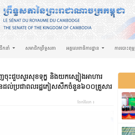
់ដឹកនាំ
សមាជិកព្រឹទ្ធសភា
អគ្គលេខាធិការដ្ឋាន
ការបោះពុម្
ជើញចុះជួបសួរសុខទុក្ខ និងយកស្បៀងអាហារ
ូនដល់ប្រជាពលរដ្ឋភៀសសឹកចំនួន៦០០គ្រួសារ
ចែករំលែក ៖