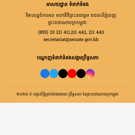
អាសយដ្ឋាន ទំនាក់ទំនង
វិមានរដ្ឋចំការមន មហាវិថីព្រះនរោត្តម រាជធានីភ្នំពេញ
ព្រះរាជាណាចក្រកម្ពុជា
(855) 23 211 411,211 442, 211 443
secretariat@senate.gov.kh
បណ្តាញទំនាក់ទំនងសង្គមព្រឹទ្ធសភា
២០២៦ © រក្សាសិទ្ធិគ្រប់យ៉ាងដោយ ព្រឹទ្ធសភា នៃព្រះរាជាណាចក្រកម្ពុជា