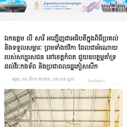
ឯកឧត្តម លី សារី អញ្ជើញជាអធិបតីក្នុងពិធីប្រគល់
និងទទួលសម្ភារៈ ព្រមទាំងថវិកា ដែលជាអំណោយ
របស់សប្បុរសជន នៅខេត្តកំពត ជួយឧបត្ថម្ភគាំទ្រ
ដល់វីរៈកងទ័ព និងប្រជាពលរដ្ឋភៀសសឹក
អង្គារ, ០៥ សីហា ២០២៥, ០២:៤៧ ល្ងាច
ចែករំលែក ៖