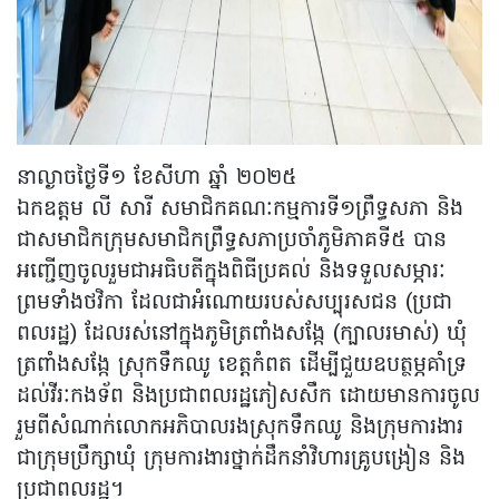
នាល្ងាចថ្ងៃទី១ ខែសីហា ឆ្នាំ ២០២៥
ឯកឧត្តម លី សារី សមាជិកគណៈកម្មការទី១ព្រឹទ្ធសភា និង
ជាសមាជិកក្រុមសមាជិកព្រឹទ្ធសភាប្រចាំភូមិភាគទី៥ បាន
អញ្ជើញចូលរួមជាអធិបតីក្នុងពិធីប្រគល់ និងទទួលសម្ភារៈ
ព្រមទាំងថវិកា ដែលជាអំណោយរបស់សប្បុរសជន (ប្រជា
ពលរដ្ឋ) ដែលរស់នៅក្នុងភូមិត្រពាំងសង្កែ (ក្បាលរមាស់) ឃុំ
ត្រពាំងសង្កែ ស្រុកទឹកឈូ ខេត្តកំពត ដើម្បី​ជួយឧបត្ថម្ភគាំទ្រ
ដល់វីរៈកងទ័ព និងប្រជាពលរដ្ឋភៀសសឹក ដោយមានការចូល
រួមពីសំណាក់លោកអភិបាលរងស្រុកទឹកឈូ និងក្រុមការងារ
ជាក្រុមប្រឹក្សាឃុំ ក្រុមការងារថ្នាក់ដឹកនាំវិហារគ្រូបង្រៀន និង
ប្រជាពលរដ្ឋ។