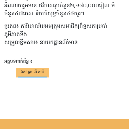
អំណោយរួមមាន ថវិកាសរុបចំនួន២,១៨០,០០០រៀល មី
ចំនួន៤៧កេស ទឹកបរិសុទ្ធចំនួន៤៤យួរ។
ប្រភព៖ ការិយាល័យអមក្រុមសមាជិកព្រឹទ្ធសភាប្រចាំ
ភូមិភាគទី៥
សម្រួលខ្លឹមសារ៖ នាយកដ្ឋានព័ត៌មាន
អត្ថបទពាក់ព័ន្ធ ៖
ឯកឧត្តម លី សារី