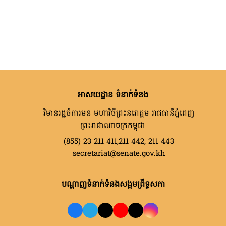
អាសយដ្ឋាន ទំនាក់ទំនង
វិមានរដ្ឋចំការមន មហាវិថីព្រះនរោត្តម រាជធានីភ្នំពេញ
ព្រះរាជាណាចក្រកម្ពុជា
(855) 23 211 411,211 442, 211 443
secretariat@senate.gov.kh
បណ្តាញទំនាក់ទំនងសង្គមព្រឹទ្ធសភា