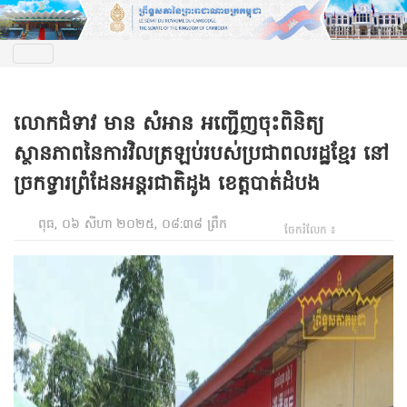
លោកជំទាវ មាន សំអាន អញ្ជើញចុះពិនិត្យ
ស្ថានភាពនៃការវិលត្រឡប់របស់ប្រជាពលរដ្ឋខ្មែរ នៅ
ច្រកទ្វារព្រំដែនអន្តរជាតិដូង ខេត្តបាត់ដំបង
ពុធ, ០៦ សីហា ២០២៥, ០៨:៣៨ ព្រឹក
ចែករំលែក ៖