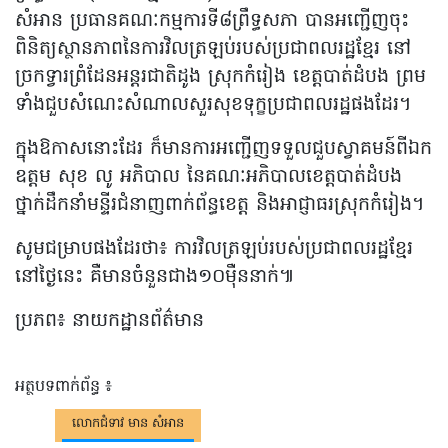
សំអាន ប្រធានគណៈកម្មការទី៨ព្រឹទ្ធសភា បានអញ្ជើញចុះ
ពិនិត្យស្ថានភាពនៃការវិលត្រឡប់របស់ប្រជាពលរដ្ឋខ្មែរ នៅ
ច្រកទ្វារព្រំដែនអន្តរជាតិដូង ស្រុកកំរៀង ខេត្តបាត់ដំបង ព្រម
ទាំងជួបសំណេះសំណាលសួរសុខទុក្ខប្រជាពលរដ្ឋផងដែរ។
ក្នុងឱកាសនោះដែរ ក៏មានការអញ្ជើញទទួលជួបស្វាគមន៍ពីឯក
ឧត្តម សុខ លូ អភិបាល នៃគណៈអភិបាលខេត្តបាត់ដំបង
ថ្នាក់ដឹកនាំមន្ទីរជំនាញពាក់ព័ន្ធខេត្ត និងអាជ្ញាធរស្រុកកំរៀង។
សូមជម្រាបផងដែរថា៖ ការវិលត្រឡប់របស់ប្រជាពលរដ្ឋខ្មែរ
នៅថ្ងៃនេះ គឺមានចំនួនជាង១០ម៉ឺននាក់៕
ប្រភព៖ នាយកដ្ឋានព័ត៌មាន
អត្ថបទពាក់ព័ន្ធ ៖
លោកជំទាវ មាន សំអាន