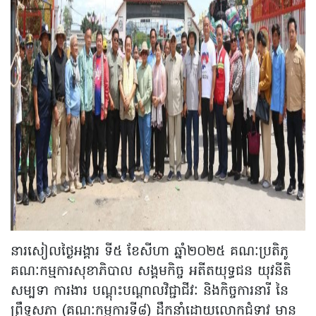
នារសៀលថ្ងៃអង្គារ ទី៥ ខែសីហា ឆ្នាំ២០២៥ គណៈប្រតិភូ
គណៈកម្មការសុខាភិបាល សង្គមកិច្ច អតីតយុទ្ធជន យុវនីតិ
សម្បទា ការងារ បណ្តុះបណ្តាលវិជ្ជាជីវៈ និងកិច្ចការនារី នៃ
ព្រឹទ្ធសភា (គណៈកម្មការទី៨) ដឹកនាំដោយលោកជំទាវ មាន