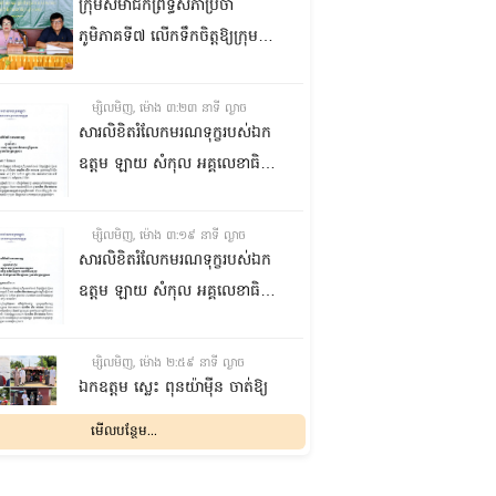
ក្រុមសមាជិកព្រឹទ្ធសភាប្រចាំ
ភូមិភាគទី៧ លើកទឹកចិត្តឱ្យក្រុម
ប្រឹក្សាឃុំក្នុងស្រុកជលគិរី រួមគ្នាបន្ត
បង្ករបង្កើនផលកសិកម្មបន្ថែមពីលើ
ម្សិលមិញ, ម៉ោង ៣:២៣ នាទី ល្ងាច
មុខរបបសព្វថ្ងៃ ដើម្បីឱ្យប្រជាពលរដ្ឋ
សារលិខិតរំលែកមរណទុក្ខរបស់ឯក
មានជីវភាពធូរធារ
ឧត្តម ឡាយ សំកុល អគ្គលេខាធិការ
ព្រឹទ្ធសភា ជូន ឯកឧត្តម ឡោក
ឆាយ អគ្គលេខាធិការរងព្រឹទ្ធសភា
ម្សិលមិញ, ម៉ោង ៣:១៩ នាទី ល្ងាច
ព្រមទាំងក្រុមគ្រួសារ ចំពោះមរណ
សារលិខិតរំលែកមរណទុក្ខរបស់ឯក
ភាព ឧបាសិកា លឹម អេងលាន ត្រូវ
ឧត្តម ឡាយ សំកុល អគ្គលេខាធិការ
ជាបងស្រីបង្កើតរបស់ឯកឧត្តម បាន
ព្រឹទ្ធសភា គោរពជូន លោកជំទាវ
ទទួលមរណភាព នៅថ្ងៃទី៥ ខែសីហា
ឡោក ខេង ប្រធានគណៈកម្មការ
ម្សិលមិញ, ម៉ោង ២:៥៩ នាទី ល្ងាច
ឆ្នាំ២០២៦ វេលាម៉ោង១:៥០នាទី
សុខាភិបាល សង្គមកិច្ច អតីត
ឯកឧត្តម ស្លេះ ពុនយ៉ាម៉ីន ចាត់ឱ្យ
រំលងអធ្រាត្រ ក្នុងជន្មាយុ៨១ឆ្នាំ
យុទ្ធជន យុវនីតិសម្បទា ការងារ
ក្រុមការងារនាំយកកញ្ចប់
មើលបន្ថែម...
ដោយរោគាពាធ នៅប្រទេសបារាំង
បណ្តុះបណ្តាលវិជ្ជាជីវៈ និងកិច្ចការនារី
អាហារចែកជូនបងប្អូនប្រជាពលរដ្ឋ
នៃរដ្ឋសភា ព្រមទាំងក្រុមគ្រួសារ
ម្សិលមិញ, ម៉ោង ២:៣២ នាទី ល្ងាច