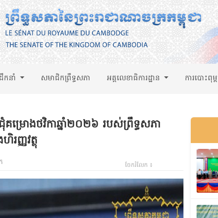
់ដឹកនាំ
សមាជិកព្រឹទ្ធសភា
អគ្គលេខាធិការដ្ឋាន
ការបោះពុម្
ចប្រជុំគម្រោងថវិកាឆ្នាំ២០២៦ របស់ព្រឹទ្ធសភា
ិរញ្ញវត្ថុ
ក
ចែករំលែក ៖