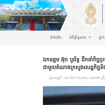
ទំព័រដើម
អំពីព្រឹទ្ធសភា
ថ្នាក
ឯកឧត្តម អ៊ុច បូររិទ្ធ ដឹកនាំកិច្
ជាមួយតំណាងក្រសួងសេដ្ឋកិច្ចនិងហ
ព្រហស្បតិ៍, ០៧ សីហា ២០២៥, ០៨:៣២ ព្រឹ