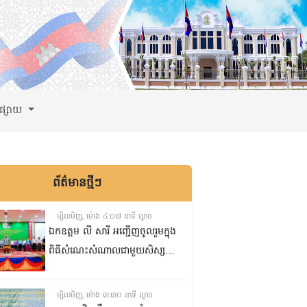
ពផ្សាយ
ព័ត៌មានថ្មីៗ
ម្សិលមិញ, ម៉ោង ៤:០៧ នាទី ល្ងាច
ឯកឧត្តម លី សារី អញ្ជើញចូលរួមក្នុង
ពិធីសំណេះសំណាលជាមួយសិស្ស
ត្រៀមប្រឡងសញ្ញាបត្រមធ្យមសិក្សា
ទុតិយភូមិ២០២៥-២០២៦
ម្សិលមិញ, ម៉ោង ៣:៣០ នាទី ល្ងាច