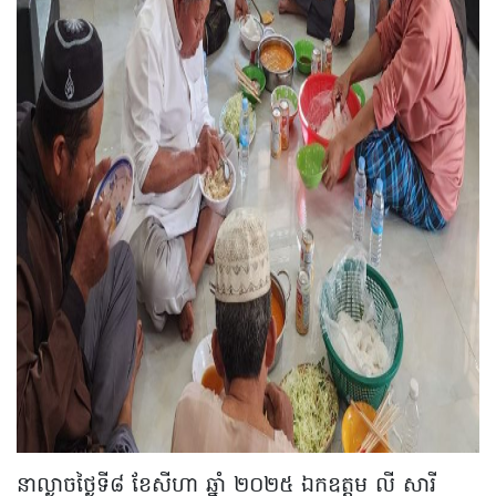
នាល្ងាចថ្ងៃទី៨ ខែសីហា ឆ្នាំ ២០២៥ ឯកឧត្តម លី សារី