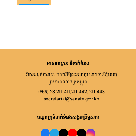
អាសយដ្ឋាន ទំនាក់ទំនង
វិមានរដ្ឋចំការមន មហាវិថីព្រះនរោត្តម រាជធានីភ្នំពេញ
ព្រះរាជាណាចក្រកម្ពុជា
(855) 23 211 411,211 442, 211 443
secretariat@senate.gov.kh
បណ្តាញទំនាក់ទំនងសង្គមព្រឹទ្ធសភា