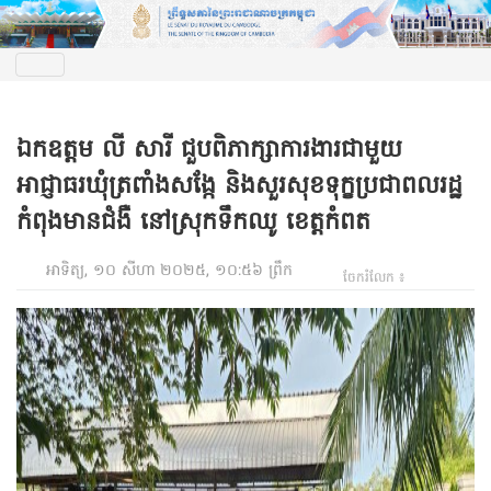
ឯកឧត្តម លី សារី ជួបពិភាក្សាការងារជាមួយ
អាជ្ញាធរឃុំត្រពាំងសង្កែ និងសួរសុខទុក្ខប្រជាពលរដ្ឋ
កំពុងមានជំងឺ នៅស្រុកទឹកឈូ ខេត្តកំពត
អាទិត្យ, ១០ សីហា ២០២៥, ១០:៥៦ ព្រឹក
ចែករំលែក ៖