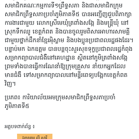
សមាជិកគណៈកម្មការទី១ព្រឹទ្ធសភា និងជាសមាជិកក្រុម
សមាជិកព្រឹទ្ធសភាប្រចាំភូមិភាគទី៥ បានអញ្ជើញជួបពិភាក្សា
ការងារជាមួយ លោកស្រីមេឃុំត្រពាំងសង្កែ និងមន្ត្រីឃុំ នៅ
ស្រុកទឹកឈូ ខេត្តកំពត និងបានចូលរួមពិសារអាហារសាមគ្គី
ជាមួយថ្នាក់ដឹកនាំខ្មែរអ៉ិស្លាម និងបងប្អូនប្រជាពលរដ្ឋផងដែរ។
បន្ទាប់មក ឯកឧត្តម បានបន្តចុះសួរសុខទុក្ខប្រជាពលរដ្ឋកំពុង
សម្រាកព្យាបាលជំងឺនៅគេហដ្ឋាន ស្ថិតនៅភូមិត្រពាំងសង្កែ
ព្រមទាំងបានធ្វើការណែនាំឱ្យក្រុមគ្រួសារ នាំយកអ្នកដែល
មានជំងឺ ទៅសម្រាកព្យាបាលនៅមន្ទីរពេទ្យបង្អែកខេត្តកំពត
វិញ។
ប្រភព៖ ការិយាល័យអមក្រុមសមាជិកព្រឹទ្ធសភាប្រចាំ
ភូមិភាគទី៥
អត្ថបទពាក់ព័ន្ធ ៖
ឯកឧត្តម លី សារី